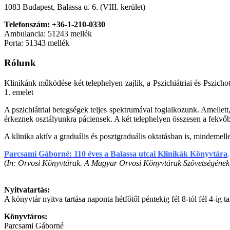
1083 Budapest, Balassa u. 6. (VIII. kerület)
Telefonszám: +36-1-210-0330
Ambulancia: 51243 mellék
Porta: 51343 mellék
Rólunk
Klinikánk működése két telephelyen zajlik, a Pszichiátriai és Pszi
1. emelet
A pszichiátriai betegségek teljes spektrumával foglalkozunk. Amellett
érkeznek osztályunkra páciensek. A két telephelyen összesen a fekvőbe
A klinika aktív a graduális és posztgraduális oktatásban is, mindemelle
Parcsami Gáborné: 110 éves a Balassa utcai Klinikák Könyvtára
.
(
In: Orvosi Könyvtárak. A Magyar Orvosi Könyvtárak Szövetségének h
Nyitvatartás:
A könyvtár nyitva tartása naponta hétfőtől péntekig fél 8-tól fél 4-ig ta
Könyvtáros:
Parcsami Gáborné