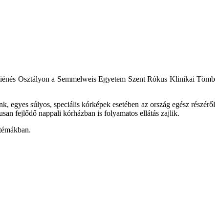
álhigiénés Osztályon a Semmelweis Egyetem Szent Rókus Klinikai Tömb
nk, egyes súlyos, speciális kórképek esetében az ország egész részéről
san fejlődő nappali kórházban is folyamatos ellátás zajlik.
i témákban.