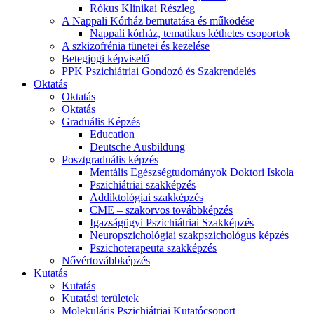
Rókus Klinikai Részleg
A Nappali Kórház bemutatása és működése
Nappali kórház, tematikus kéthetes csoportok
A szkizofrénia tünetei és kezelése
Betegjogi képviselő
PPK Pszichiátriai Gondozó és Szakrendelés
Oktatás
Oktatás
Oktatás
Graduális Képzés
Education
Deutsche Ausbildung
Posztgraduális képzés
Mentális Egészségtudományok Doktori Iskola
Pszichiátriai szakképzés
Addiktológiai szakképzés
CME – szakorvos továbbképzés
Igazságügyi Pszichiátriai Szakképzés
Neuropszichológiai szakpszichológus képzés
Pszichoterapeuta szakképzés
Nővértovábbképzés
Kutatás
Kutatás
Kutatási területek
Molekuláris Pszichiátriai Kutatócsoport