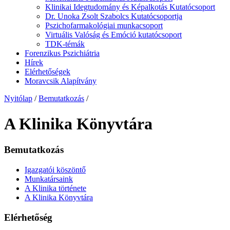
Klinikai Idegtudomány és Képalkotás Kutatócsoport
Dr. Unoka Zsolt Szabolcs Kutatócsoportja
Pszichofarmakológiai munkacsoport
Virtuális Valóság és Emóció kutatócsoport
TDK-témák
Forenzikus Pszichiátria
Hírek
Elérhetőségek
Moravcsik Alapítvány
Nyitólap
/
Bemutatkozás
/
A Klinika Könyvtára
Bemutatkozás
Igazgatói köszöntő
Munkatársaink
A Klinika története
A Klinika Könyvtára
Elérhetőség