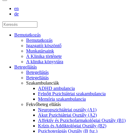
en
de
Bemutatkozás
Bemutatkozás
Igazgatói köszöntő
Munkatársaink
A Klinika története
A klinika könyvtára
Betegellátás
Betegellátás
Betegellátás
Szakambulanciák
ADHD ambulancia
Felnőtt Pszichiátriai szakambulancia
Memória szakambulancia
Fekvőbeteg ellátás
Neuropszichiátriai osztály (A1)
Akut Pszichiátriai Osztály (A2)
Affektív és Pszichofarmakológiai Osztály (B1)
Krízis és Addiktológiai Osztály (B2)
Pszichoterápiás Osztály (B fsz.)