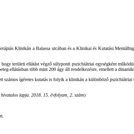
choterápiás Klinikán a Balassa utcában és a Klinikai és Kutatási Ment
, hogy területi ellátást végző súlyponti pszichiátriai egységként működü
teg-ellátásban több mint 200 ágy áll rendelkezésre, emellett a dinamiku
tt számos ígéretes kutatás is folyik a klinikán a különböző pszichiátria
ivatalos lapja. 2018. 15. évfolyam, 2. szám
)
rt.