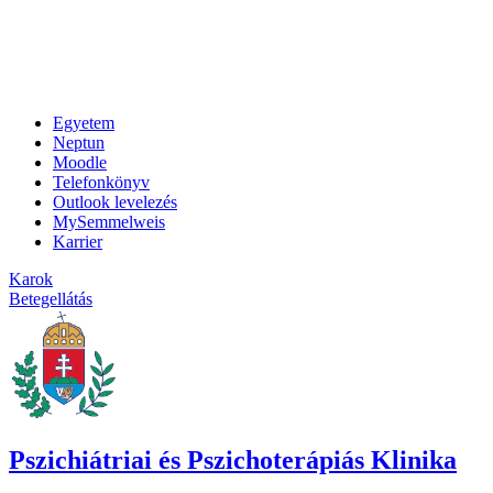
Egyetem
Neptun
Moodle
Telefonkönyv
Outlook levelezés
MySemmelweis
Karrier
Karok
Betegellátás
Pszichiátriai és Pszichoterápiás Klinika