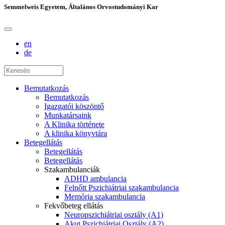
Semmelweis Egyetem, Általános Orvostudományi Kar
en
de
Bemutatkozás
Bemutatkozás
Igazgatói köszöntő
Munkatársaink
A Klinika története
A klinika könyvtára
Betegellátás
Betegellátás
Betegellátás
Szakambulanciák
ADHD ambulancia
Felnőtt Pszichiátriai szakambulancia
Memória szakambulancia
Fekvőbeteg ellátás
Neuropszichiátriai osztály (A1)
Akut Pszichiátriai Osztály (A2)