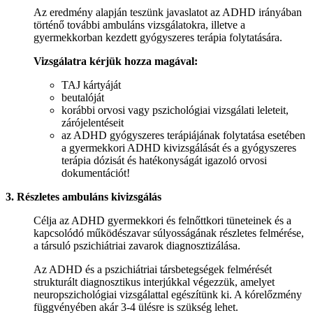
Az eredmény alapján teszünk javaslatot az ADHD irányában
történő további ambuláns vizsgálatokra, illetve a
gyermekkorban kezdett gyógyszeres terápia folytatására.
Vizsgálatra kérjük hozza magával:
TAJ kártyáját
beutalóját
korábbi orvosi vagy pszichológiai vizsgálati leleteit,
zárójelentéseit
az ADHD gyógyszeres terápiájának folytatása esetében
a gyermekkori ADHD kivizsgálását és a gyógyszeres
terápia dózisát és hatékonyságát igazoló orvosi
dokumentációt!
3. Részletes ambuláns kivizsgálás
Célja az ADHD gyermekkori és felnőttkori tüneteinek és a
kapcsolódó működészavar súlyosságának részletes felmérése,
a társuló pszichiátriai zavarok diagnosztizálása.
Az ADHD és a pszichiátriai társbetegségek felmérését
strukturált diagnosztikus interjúkkal végezzük, amelyet
neuropszichológiai vizsgálattal egészítünk ki. A kórelőzmény
függvényében akár 3-4 ülésre is szükség lehet.