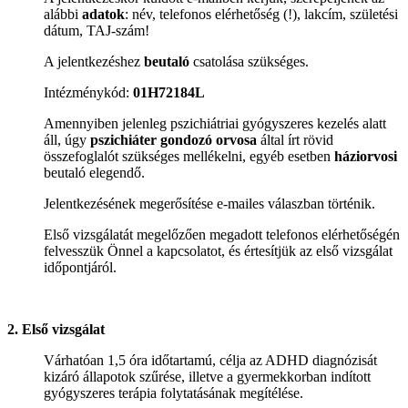
alábbi
adatok
: név, telefonos elérhetőség (!), lakcím, születési
dátum, TAJ-szám!
A jelentkezéshez
beutaló
csatolása szükséges.
Intézménykód:
01H72184L
Amennyiben jelenleg pszichiátriai gyógyszeres kezelés alatt
áll, úgy
pszichiáter gondozó orvosa
által írt rövid
összefoglalót szükséges mellékelni, egyéb esetben
háziorvosi
beutaló elegendő.
Jelentkezésének megerősítése e-mailes válaszban történik.
Első vizsgálatát megelőzően megadott telefonos elérhetőségén
felvesszük Önnel a kapcsolatot, és értesítjük az első vizsgálat
időpontjáról.
2. Első vizsgálat
Várhatóan 1,5 óra időtartamú, célja az ADHD diagnózisát
kizáró állapotok szűrése, illetve a gyermekkorban indított
gyógyszeres terápia folytatásának megítélése.