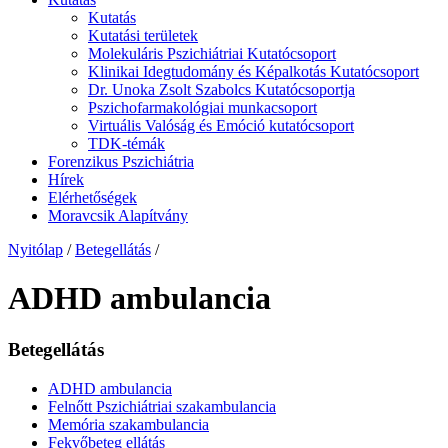
Kutatás
Kutatási területek
Molekuláris Pszichiátriai Kutatócsoport
Klinikai Idegtudomány és Képalkotás Kutatócsoport
Dr. Unoka Zsolt Szabolcs Kutatócsoportja
Pszichofarmakológiai munkacsoport
Virtuális Valóság és Emóció kutatócsoport
TDK-témák
Forenzikus Pszichiátria
Hírek
Elérhetőségek
Moravcsik Alapítvány
Nyitólap
/
Betegellátás
/
ADHD ambulancia
Betegellátás
ADHD ambulancia
Felnőtt Pszichiátriai szakambulancia
Memória szakambulancia
Fekvőbeteg ellátás