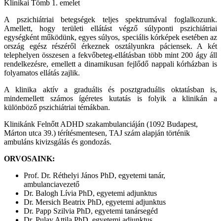
Klinikai Tömb 1. emelet
A pszichiátriai betegségek teljes spektrumával foglalkozunk.
Amellett, hogy területi ellátást végző súlyponti pszichiátriai
egységként működünk, egyes súlyos, speciális kórképek esetében az
ország egész részéről érkeznek osztályunkra páciensek. A két
telephelyen összesen a fekvőbeteg-ellátásban több mint 200 ágy áll
rendelkezésre, emellett a dinamikusan fejlődő nappali kórházban is
folyamatos ellátás zajlik.
A klinika aktív a graduális és posztgraduális oktatásban is,
mindemellett számos ígéretes kutatás is folyik a klinikán a
különböző pszichiátriai témákban.
Klinikánk Felnőtt ADHD szakambulanciáján (1092 Budapest,
Márton utca 39.) térítésmentesen, TAJ szám alapján történik
ambuláns kivizsgálás és gondozás.
ORVOSAINK:
Prof. Dr. Réthelyi János PhD, egyetemi tanár,
ambulanciavezető
Dr. Balogh Lívia PhD, egyetemi adjunktus
Dr. Mersich Beatrix PhD, egyetemi adjunktus
Dr. Papp Szilvia PhD, egyetemi tanársegéd
Dr. Pulay Attila PhD, egyetemi adjunktus