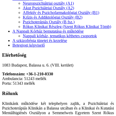
Neuropszichiátriai osztály (A1)
Akut Pszichiátriai Osztály (A2)
Affektív és Pszichofarmakológiai Osztály (B1)
Krízis és Addiktológiai Osztály (B2)
Pszichoterápiás Osztály (B fsz.)
Rókus Klinikai Részleg (Szent Rókus Klinikai Tömb)
A Nappali Kórház bemutatása és működése
Nappali kórház, tematikus kéthetes csoportok
A szkizofrénia tünetei és kezelése
Betegjogi képviselő
Elérhetőség
1083 Budapest, Balassa u. 6. (VIII. kerület)
Telefonszám: +36-1-210-0330
Ambulancia: 51243 mellék
Porta: 51343 mellék
Rólunk
Klinikánk működése két telephelyen zajlik, a Pszichiátriai és
Pszichoterápiás Klinikán a Balassa utcában és a Klinikai és Kutatási
Mentálhigiénés Osztályon a Semmelweis Egyetem Szent Rókus