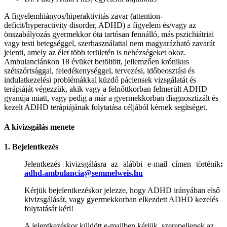
A figyelemhiányos/hiperaktivitás zavar (attention-
deficit/hyperactivity disorder, ADHD) a figyelem és/vagy az
önszabályozás gyermekkor óta tartósan fennálló, más pszichiátriai
vagy testi betegséggel, szerhasználattal nem magyarázható zavarát
jelenti, amely az élet több területén is nehézségeket okoz.
Ambulanciánkon 18 évüket betöltött, jellemzően krónikus
szétszórtsággal, feledékenységgel, tervezési, időbeosztási és
indulatkezelési problémákkal küzdő páciensek vizsgálatát és
terápiáját végezzük, akik vagy a felnőttkorban felmerült ADHD
gyanúja miatt, vagy pedig a már a gyermekkorban diagnosztizált és
kezelt ADHD terápiájának folytatása céljából kérnek segítséget.
A kivizsgálás menete
1. Bejelentkezés
Jelentkezés kivizsgálásra az alábbi e-mail címen történik
:
adhd.ambulancia@semmelweis.hu
Kérjük bejelentkezéskor jelezze, hogy ADHD irányában első
kivizsgálását, vagy gyermekkorban elkezdett ADHD kezelés
folytatását kéri!
A jelentkezéskor küldött e-mailben kérjük, szerepeljenek az