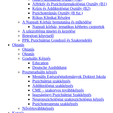
Affektív és Pszichofarmakológiai Osztály (B1)
Krízis és Addiktológiai Osztály (B2)
Pszichoterápiás Osztály (B fsz.)
Rókus Klinikai Részleg
A Nappali Kórház bemutatása és működése
Nappali kórház, tematikus kéthetes csoportok
A szkizofrénia tünetei és kezelése
Betegjogi képviselő
PPK Pszichiátriai Gondozó és Szakrendelés
Oktatás
Oktatás
Oktatás
Graduális Képzés
Education
Deutsche Ausbildung
Posztgraduális képzés
Mentális Egészségtudományok Doktori Iskola
Pszichiátriai szakképzés
Addiktológiai szakképzés
CME – szakorvos továbbképzés
Igazságügyi Pszichiátriai Szakképzés
Neuropszichológiai szakpszichológus képzés
Pszichoterapeuta szakképzés
Nővértovábbképzés
Kutatás