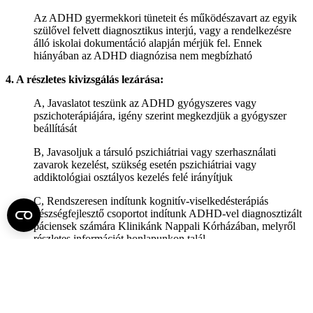
Az ADHD gyermekkori tüneteit és működészavart az egyik
szülővel felvett diagnosztikus interjú, vagy a rendelkezésre
álló iskolai dokumentáció alapján mérjük fel. Ennek
hiányában az ADHD diagnózisa nem megbízható
4. A részletes kivizsgálás lezárása:
A, Javaslatot teszünk az ADHD gyógyszeres vagy
pszichoterápiájára, igény szerint megkezdjük a gyógyszer
beállítását
B, Javasoljuk a társuló pszichiátriai vagy szerhasználati
zavarok kezelést, szükség esetén pszichiátriai vagy
addiktológiai osztályos kezelés felé irányítjuk
C, Rendszeresen indítunk kognitív-viselkedésterápiás
készségfejlesztő csoportot indítunk ADHD-vel diagnosztizált
páciensek számára Klinikánk Nappali Kórházában, melyről
részletes információt honlapunkon talál
Telefonos elérhetőségünk további kérdés esetén:
Hétfőtől-Péntekig 9.00-12.00 között.