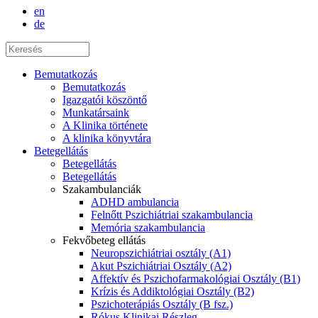
en
de
Bemutatkozás
Bemutatkozás
Igazgatói köszöntő
Munkatársaink
A Klinika története
A klinika könyvtára
Betegellátás
Betegellátás
Betegellátás
Szakambulanciák
ADHD ambulancia
Felnőtt Pszichiátriai szakambulancia
Memória szakambulancia
Fekvőbeteg ellátás
Neuropszichiátriai osztály (A1)
Akut Pszichiátriai Osztály (A2)
Affektív és Pszichofarmakológiai Osztály (B1)
Krízis és Addiktológiai Osztály (B2)
Pszichoterápiás Osztály (B fsz.)
Rókus Klinikai Részleg