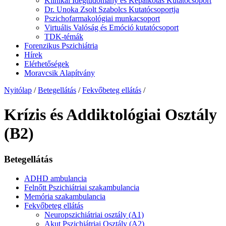
Klinikai Idegtudomány és Képalkotás Kutatócsoport
Dr. Unoka Zsolt Szabolcs Kutatócsoportja
Pszichofarmakológiai munkacsoport
Virtuális Valóság és Emóció kutatócsoport
TDK-témák
Forenzikus Pszichiátria
Hírek
Elérhetőségek
Moravcsik Alapítvány
Nyitólap
/
Betegellátás
/
Fekvőbeteg ellátás
/
Krízis és Addiktológiai Osztály
(B2)
Betegellátás
ADHD ambulancia
Felnőtt Pszichiátriai szakambulancia
Memória szakambulancia
Fekvőbeteg ellátás
Neuropszichiátriai osztály (A1)
Akut Pszichiátriai Osztály (A2)