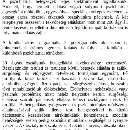
A pszichiátriai betegségek teljes spektrumával foglalkozunk.
Amellett, hogy területi ellátást végző súlyponti pszichiátriai
egységként működünk, egyes súlyos, speciális kórképek esetében az
ország egész részéről érkeznek osztályunkra páciensek. A két
telephelyen összesen a fekvőbeteg-ellátásban több mint 200 ágy áll
rendelkezésre, emellett a dinamikusan fejlődő nappali kórházban is
folyamatos ellátás zajlik.
A klinika aktív a graduális és posztgraduális oktatásban is,
mindemellett számos ígéretes kutatás is folyik a klinikán a
különböző pszichiátriai témákban.
30 ágyas osztályunk betegellátási tevékenysége szerteágazó.
Részlegünkön területi és területen kívüli betegek ellátása is zajlik,
sürgősségi és előjegyzett felvételek formájában egyaránt. Fő
profiljaink közé tartozik szerhasználati zavarokkal, elsősorban
alkoholbetegséggel küzdő páciensek sürgősségi ellátása, hosszabb
távú rehabilitációjuk előkészítése. Élethelyzeti nehézségek vagy
pszichés problémák miatt nehéz helyzetbe került, sürgősségi
ellátásra szoruló páciensek ellátása képezi osztályunk másik fő
profilját. A betegellátás gyógyszeres és pszichoterápiás módszerek
alkalmazásával zajlik, illetve testi betegségekkel is küzdő
pácienseink kezelésében társklinikáink konzulenseit, szociális
nehézségek esetén pedig szociális munkások segítségét is igénybe
vesszük. Az osztályon 3 szakorvos, 3 rezidens orvos, műszakonként