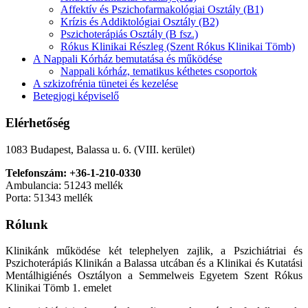
Affektív és Pszichofarmakológiai Osztály (B1)
Krízis és Addiktológiai Osztály (B2)
Pszichoterápiás Osztály (B fsz.)
Rókus Klinikai Részleg (Szent Rókus Klinikai Tömb)
A Nappali Kórház bemutatása és működése
Nappali kórház, tematikus kéthetes csoportok
A szkizofrénia tünetei és kezelése
Betegjogi képviselő
Elérhetőség
1083 Budapest, Balassa u. 6. (VIII. kerület)
Telefonszám: +36-1-210-0330
Ambulancia: 51243 mellék
Porta: 51343 mellék
Rólunk
Klinikánk működése két telephelyen zajlik, a Pszichiátriai és
Pszichoterápiás Klinikán a Balassa utcában és a Klinikai és Kutatási
Mentálhigiénés Osztályon a Semmelweis Egyetem Szent Rókus
Klinikai Tömb 1. emelet