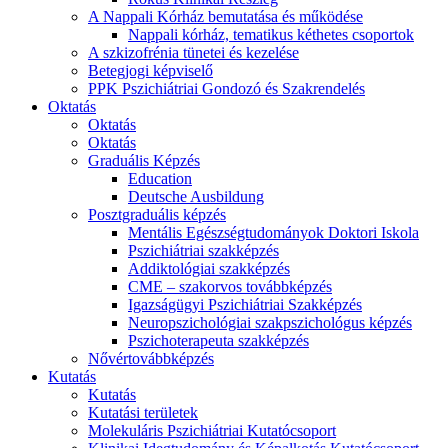
A Nappali Kórház bemutatása és működése
Nappali kórház, tematikus kéthetes csoportok
A szkizofrénia tünetei és kezelése
Betegjogi képviselő
PPK Pszichiátriai Gondozó és Szakrendelés
Oktatás
Oktatás
Oktatás
Graduális Képzés
Education
Deutsche Ausbildung
Posztgraduális képzés
Mentális Egészségtudományok Doktori Iskola
Pszichiátriai szakképzés
Addiktológiai szakképzés
CME – szakorvos továbbképzés
Igazságügyi Pszichiátriai Szakképzés
Neuropszichológiai szakpszichológus képzés
Pszichoterapeuta szakképzés
Nővértovábbképzés
Kutatás
Kutatás
Kutatási területek
Molekuláris Pszichiátriai Kutatócsoport