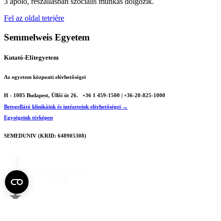
3 ápoló, részállásban szociális munkás dolgozik.
Fel az oldal tetejére
Semmelweis Egyetem
Kutató-Elitegyetem
Az egyetem központi elérhetőségei
H - 1085 Budapest, Üllői út 26.
+36 1 459-1500 | +36-20-825-1000
Betegellátó klinikáink és intézeteink elérhetőségei →
Egységeink térképen
SEMEDUNIV (KRID: 648905308)