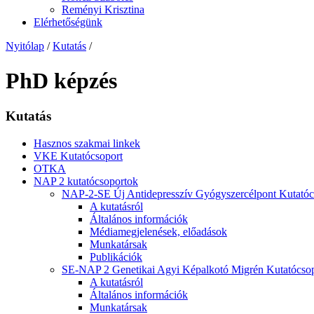
Reményi Krisztina
Elérhetőségünk
Nyitólap
/
Kutatás
/
PhD képzés
Kutatás
Hasznos szakmai linkek
VKE Kutatócsoport
OTKA
NAP 2 kutatócsoportok
NAP-2-SE Új Antidepresszív Gyógyszercélpont Kutatóc
A kutatásról
Általános információk
Médiamegjelenések, előadások
Munkatársak
Publikációk
SE-NAP 2 Genetikai Agyi Képalkotó Migrén Kutatócsop
A kutatásról
Általános információk
Munkatársak