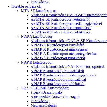
Publikációk
Korábbi pályázatok
MTA-SE kutatócsoport
Általános információk az MTA-SE Kutatócsoportr
Az MTA-SE Kutatócsoport kutatásáról
Az MTA-SE Kutatócsoport médiamegjelenései
Az MTA-SE Kutatócsoport munkatársai
Az MTA-SE Kutatócsoport publikációi
NAP A kutatócsoport
Általános információk a NAP-A-SE Kutatócsoport
A NAP-A Kutatócsoport kutatásáról
A NAP-A Kutatócsoport munkatársai
A NAP-A Kutatócsoport médiamegjelenései
A NAP-A kutatócsoport publikációi
NAP B kutatócsoport
Általános információk a NAP B kutatócsoportról
A NAP B kutatócsoport kutatásáról
A NAP B kutatócsoport médiamegjelenései
A NAP B kutatócsoport munkatársai
A NAP B kutatócsoport publikációi
TRAJECTOME Kutatócsoport
Projekt Összefoglaló
A nemzetközi konzorcium tagjai
Publikációk
Médiamegjelenés