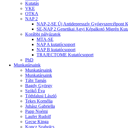
Kutatás
VKE
OTKA
NAP 2
NAP-2-SE Új Antidepresszív Gyógyszercélpont K
SE-NAP 2 Genetikai Agyi Képalkotó Migrén Kuta
Korábbi pályázatok
MTA-SE
NAP A kutatócsoport
NAP B kutatócsoport
TRAJECTOME Kutatócsoport
PhD
Munkatársaink
Munkatársaink
Munkatársaink
Tábi Tamás
Bagdy György
Szökő Éva
Tóthfalusi László
Tekes Kornélia
Juhász Gabriella
Papp Noémi
Laufer Rudolf
Gecse Kinga
Koncz Szabolcs