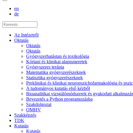
en
de
Az Intézetről
Oktatás
Oktatás
Oktatás
Gyógyszerhatástan és toxikológia
Kórtani és klinikai alapismeretek
Gyógyszeres terápia
Matematika gyógyszerészeknek
Statisztika gyógyszerészeknek
Preklinikai és klinikai neuropszichofarmakológia és psz
A tudományos kutatás első kézből
Bioanalitikai vizsgálómódszerek és gyakorlati alkalmaz
Bevezetés a Python programozásba
Szakdolgozat
OMHV
Szakképzés
TDK
Kutatás
Kutatás