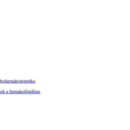
ichofarmakogenetika
ásuk a farmakológiában