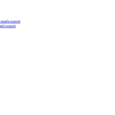
utatócsoport
tócsoport