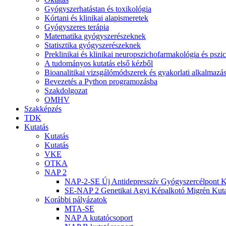
Gyógyszerhatástan és toxikológia
Kórtani és klinikai alapismeretek
Gyógyszeres terápia
Matematika gyógyszerészeknek
Statisztika gyógyszerészeknek
Preklinikai és klinikai neuropszichofarmakológia és psz
A tudományos kutatás első kézből
Bioanalitikai vizsgálómódszerek és gyakorlati alkalmaz
Bevezetés a Python programozásba
Szakdolgozat
OMHV
Szakképzés
TDK
Kutatás
Kutatás
Kutatás
VKE
OTKA
NAP 2
NAP-2-SE Új Antidepresszív Gyógyszercélpont K
SE-NAP 2 Genetikai Agyi Képalkotó Migrén Kuta
Korábbi pályázatok
MTA-SE
NAP A kutatócsoport