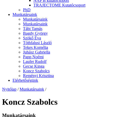
NAP B kutatócsoport
TRAJECTOME Kutatócsoport
PhD
Munkatársaink
Munkatársaink
Munkatársaink
Tábi Tamás
Bagdy György
Szökő Éva
Tóthfalusi László
Tekes Kornélia
Juhász Gabriella
Papp Noémi
Laufer Rudolf
Gecse Kinga
Koncz Szabolcs
Reményi Krisztina
Elérhetőségünk
Nyitólap
/
Munkatársaink
/
Koncz Szabolcs
Munkatársaink