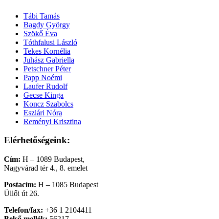
Tábi Tamás
Bagdy György
Szökő Éva
Tóthfalusi László
Tekes Kornélia
Juhász Gabriella
Petschner Péter
Papp Noémi
Laufer Rudolf
Gecse Kinga
Koncz Szabolcs
Eszlári Nóra
Reményi Krisztina
Elérhetőségeink:
Cím:
H – 1089 Budapest,
Nagyvárad tér 4., 8. emelet
Postacím:
H – 1085 Budapest
Üllői út 26.
Telefon/fax:
+36 1 2104411
Belső mellék:
56217