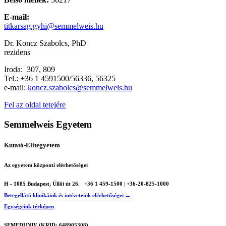
E-mail:
titkarsag.gyhi@semmelweis.hu
Dr. Koncz Szabolcs, PhD
rezidens
Iroda: 307, 809
Tel.: +36 1 4591500/56336, 56325
e-mail:
koncz.szabolcs@semmelweis.hu
Fel az oldal tetejére
Semmelweis Egyetem
Kutató-Elitegyetem
Az egyetem központi elérhetőségei
H - 1085 Budapest, Üllői út 26.
+36 1 459-1500 | +36-20-825-1000
Betegellátó klinikáink és intézeteink elérhetőségei →
Egységeink térképen
SEMEDUNIV (KRID: 648905308)