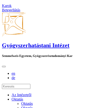
Karok
Betegellátás
Gyógyszerhatástani Intézet
Semmelweis Egyetem, Gyógyszerésztudományi Kar
en
de
Az Intézetről
Oktatás
Oktatás
Oktatás