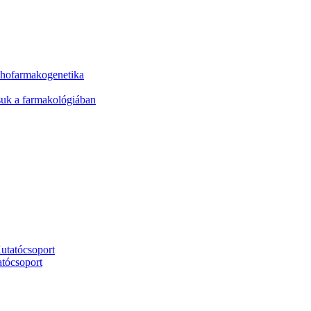
ichofarmakogenetika
ásuk a farmakológiában
utatócsoport
tócsoport