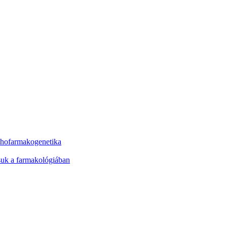
ichofarmakogenetika
ásuk a farmakológiában