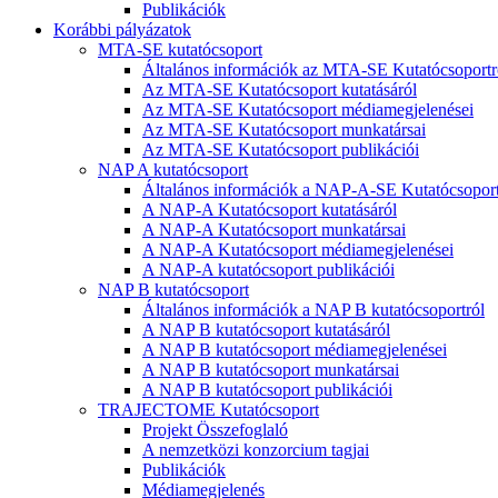
Publikációk
Korábbi pályázatok
MTA-SE kutatócsoport
Általános információk az MTA-SE Kutatócsoportr
Az MTA-SE Kutatócsoport kutatásáról
Az MTA-SE Kutatócsoport médiamegjelenései
Az MTA-SE Kutatócsoport munkatársai
Az MTA-SE Kutatócsoport publikációi
NAP A kutatócsoport
Általános információk a NAP-A-SE Kutatócsoport
A NAP-A Kutatócsoport kutatásáról
A NAP-A Kutatócsoport munkatársai
A NAP-A Kutatócsoport médiamegjelenései
A NAP-A kutatócsoport publikációi
NAP B kutatócsoport
Általános információk a NAP B kutatócsoportról
A NAP B kutatócsoport kutatásáról
A NAP B kutatócsoport médiamegjelenései
A NAP B kutatócsoport munkatársai
A NAP B kutatócsoport publikációi
TRAJECTOME Kutatócsoport
Projekt Összefoglaló
A nemzetközi konzorcium tagjai
Publikációk
Médiamegjelenés