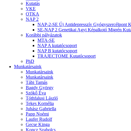
Kutatás
VKE
OTKA
NAP 2
NAP-2-SE Új Antidepresszív Gyógyszercélpont K
SE-NAP 2 Genetikai Agyi Képalkotó Migrén Kuta
Korábbi pályázatok
MTA-SE
NAP A kutatócsoport
NAP B kutatócsoport
TRAJECTOME Kutatócsoport
PhD
Munkatársaink
Munkatársaink
Munkatársaink
Tábi Tamás
Bagdy György
Szökő Éva
Tóthfalusi László
Tekes Kornélia
Juhász Gabriella
Papp Noémi
Laufer Rudolf
Gecse Kinga
Koncz Szabolcs