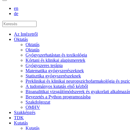
en
de
Az Intézetről
Oktatás
Oktatás
Oktatás
Gyógyszerhatástan és toxikológia
Kórtani és klinikai alapismeretek
Gyógyszeres terápia
Matematika gyógyszerészeknek
Statisztika gyógyszerészeknek
Preklinikai és klinikai neuropszichofarmakológia és psz
A tudományos kutatás első kézből
Bioanalitikai vizsgálómódszerek és gyakorlati alkalmaz
Bevezetés a Python programozásba
Szakdolgozat
OMHV
Szakképzés
TDK
Kutatás
Kutatás