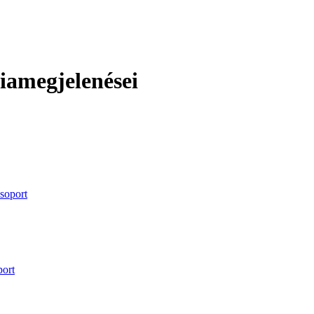
amegjelenései
soport
ort