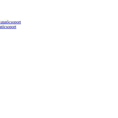
utatócsoport
tócsoport