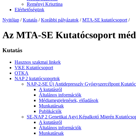
Reményi Krisztina
Elérhetőségünk
Nyitólap
/
Kutatás
/
Korábbi pályázatok
/
MTA-SE kutatócsoport
/
Az MTA-SE Kutatócsoport médi
Kutatás
Hasznos szakmai linkek
VKE Kutatócsoport
OTKA
NAP 2 kutatócsoportok
NAP-2-SE Új Antidepresszív Gyógyszercélpont Kutatóc
A kutatásról
Általános információk
Médiamegjelenések, előadások
Munkatársak
Publikációk
SE-NAP 2 Genetikai Agyi Képalkotó Migrén Kutatócsop
A kutatásról
Általános információk
Munkatársak