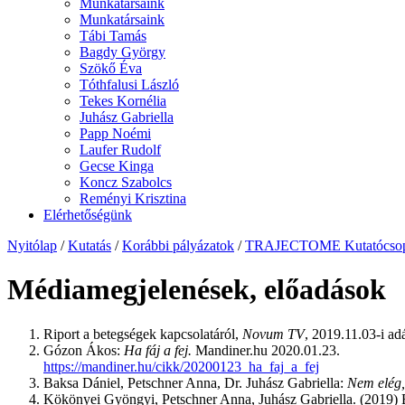
Munkatársaink
Munkatársaink
Tábi Tamás
Bagdy György
Szökő Éva
Tóthfalusi László
Tekes Kornélia
Juhász Gabriella
Papp Noémi
Laufer Rudolf
Gecse Kinga
Koncz Szabolcs
Reményi Krisztina
Elérhetőségünk
Nyitólap
/
Kutatás
/
Korábbi pályázatok
/
TRAJECTOME Kutatócsop
Médiamegjelenések, előadások
Riport a betegségek kapcsolatáról,
Novum TV
, 2019.11.03-i a
Gózon Ákos:
Ha fáj a fej.
Mandiner.hu 2020.01.23.
https://mandiner.hu/cikk/20200123_ha_faj_a_fej
Baksa Dániel, Petschner Anna, Dr. Juhász Gabriella:
Nem elég,
Kökönyei Gyöngyi, Petschner Anna, Juhász Gabriella. (2019) B