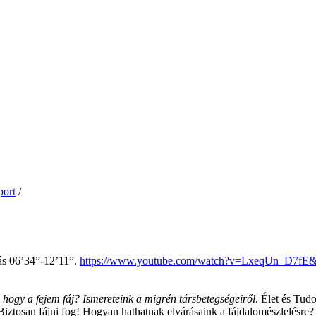
ort
/
dás 06’34”-12’11”.
https://www.youtube.com/watch?v=LxeqUn_D7fE
 hogy a fejem fáj? Ismereteink a migrén társbetegségeiről
. Élet és Tu
iztosan fájni fog! Hogyan hathatnak elvárásaink a fájdalomészlelésre