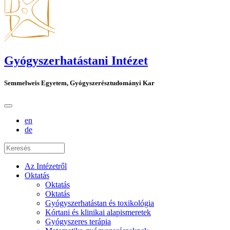
Gyógyszerhatástani Intézet
Semmelweis Egyetem, Gyógyszerésztudományi Kar
en
de
Az Intézetről
Oktatás
Oktatás
Oktatás
Gyógyszerhatástan és toxikológia
Kórtani és klinikai alapismeretek
Gyógyszeres terápia