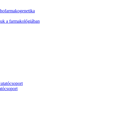
ichofarmakogenetika
ásuk a farmakológiában
utatócsoport
tócsoport