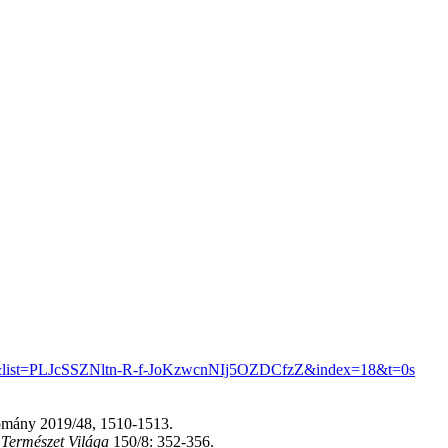
&list=PLJcSSZNltn-R-f-JoKzwcnNIj5OZDCfzZ&index=18&t=0s
domány 2019/48, 1510-1513.
?
Természet Világa
150/8: 352-356.