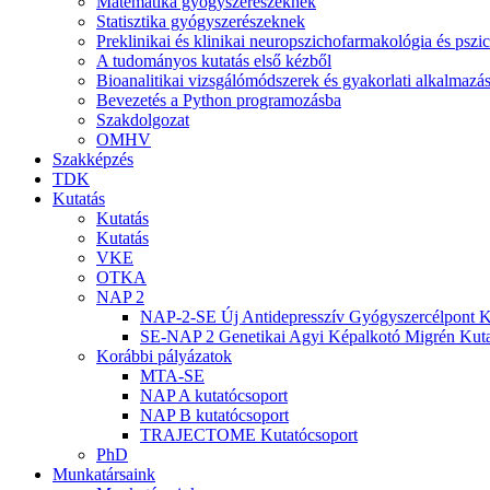
Matematika gyógyszerészeknek
Statisztika gyógyszerészeknek
Preklinikai és klinikai neuropszichofarmakológia és psz
A tudományos kutatás első kézből
Bioanalitikai vizsgálómódszerek és gyakorlati alkalmaz
Bevezetés a Python programozásba
Szakdolgozat
OMHV
Szakképzés
TDK
Kutatás
Kutatás
Kutatás
VKE
OTKA
NAP 2
NAP-2-SE Új Antidepresszív Gyógyszercélpont K
SE-NAP 2 Genetikai Agyi Képalkotó Migrén Kuta
Korábbi pályázatok
MTA-SE
NAP A kutatócsoport
NAP B kutatócsoport
TRAJECTOME Kutatócsoport
PhD
Munkatársaink