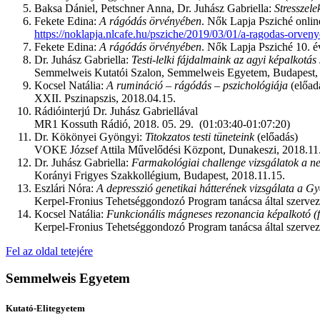
Baksa Dániel, Petschner Anna, Dr. Juhász Gabriella:
Stresszele
Fekete Edina:
A rágódás örvényében
. Nők Lapja Psziché onlin
https://noklapja.nlcafe.hu/psziche/2019/03/01/a-ragodas-orven
Fekete Edina:
A rágódás örvényében
. Nők Lapja Psziché 10. 
Dr. Juhász Gabriella:
Testi-lelki fájdalmaink az agyi képalkotá
Semmelweis Kutatói Szalon, Semmelweis Egyetem, Budapest, 
Kocsel Natália:
A rumináció – rágódás – pszichológiája
(előad
XXII. Pszinapszis, 2018.04.15.
Rádióinterjú Dr. Juhász Gabriellával
MR1 Kossuth Rádió, 2018. 05. 29. (01:03:40-01:07:20)
Dr. Kökönyei Gyöngyi:
Titokzatos testi tüneteink
(előadás)
VOKE József Attila Művelődési Központ, Dunakeszi, 2018.11
Dr. Juhász Gabriella:
Farmakológiai challenge vizsgálatok a ne
Korányi Frigyes Szakkollégium, Budapest, 2018.11.15.
Eszlári Nóra:
A depresszió genetikai hátterének vizsgálata a G
Kerpel-Fronius Tehetséggondozó Program tanácsa által szerve
Kocsel Natália:
Funkcionális mágneses rezonancia képalkotó (f
Kerpel-Fronius Tehetséggondozó Program tanácsa által szerve
Fel az oldal tetejére
Semmelweis Egyetem
Kutató-Elitegyetem