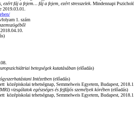
k, ezért fáj a fejem… fáj a fejem, ezért stresszelek
. Mindennapi Pszicholó
e 2019.03.01.
yeben/
évfolyam 1. szám
s szemszögéből
2018.04.10.
ás)
.08.
uropszichiátriai betegségek kutatásában
(előadás)
yógyszerhatástani Intézetben
(előadás)
zett középiskolai tehetségnap, Semmelweis Egyetem, Budapest, 2018.1
MRI) vizsgálatok egészséges és fejfájós személyek körében
(előadás)
zett középiskolai tehetségnap, Semmelweis Egyetem, Budapest, 2018.1