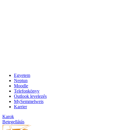
Egyetem
Neptun
Moodle
Telefonkönyv
Outlook levelezés
MySemmelweis
Karrier
Karok
Betegellátás