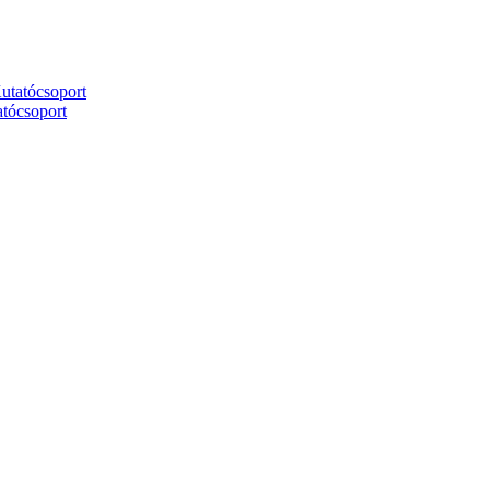
utatócsoport
tócsoport