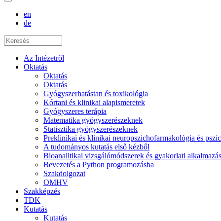
en
de
Az Intézetről
Oktatás
Oktatás
Oktatás
Gyógyszerhatástan és toxikológia
Kórtani és klinikai alapismeretek
Gyógyszeres terápia
Matematika gyógyszerészeknek
Statisztika gyógyszerészeknek
Preklinikai és klinikai neuropszichofarmakológia és psz
A tudományos kutatás első kézből
Bioanalitikai vizsgálómódszerek és gyakorlati alkalmaz
Bevezetés a Python programozásba
Szakdolgozat
OMHV
Szakképzés
TDK
Kutatás
Kutatás