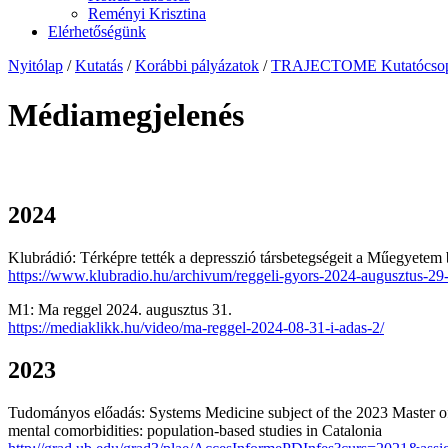
Reményi Krisztina
Elérhetőségünk
Nyitólap
/
Kutatás
/
Korábbi pályázatok
/
TRAJECTOME Kutatócsop
Médiamegjelenés
2024
Klubrádió: Térképre tették a depresszió társbetegségeit a Műegyete
https://www.klubradio.hu/archivum/reggeli-gyors-2024-augusztus-29
M1: Ma reggel 2024. augusztus 31.
https://mediaklikk.hu/video/ma-reggel-2024-08-31-i-adas-2/
2023
Tudományos előadás: Systems Medicine subject of the 2023 Master of 
mental comorbidities: population-based studies in Catalonia