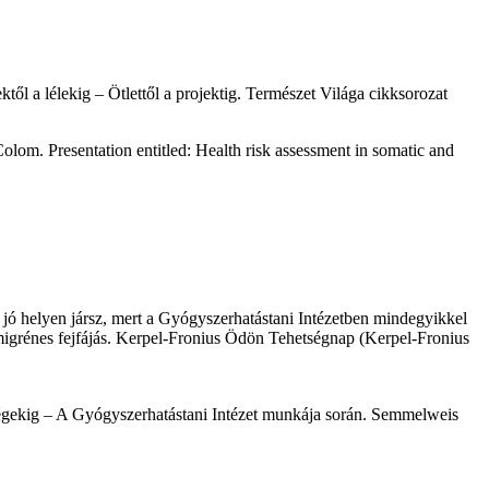
élekig – Ötlettől a projektig. Természet Világa cikksorozat
om. Presentation entitled: Health risk assessment in somatic and
 jó helyen jársz, mert a Gyógyszerhatástani Intézetben mindegyikkel
 migrénes fejfájás. Kerpel-Fronius Ödön Tehetségnap (Kerpel-Fronius
ségekig – A Gyógyszerhatástani Intézet munkája során. Semmelweis