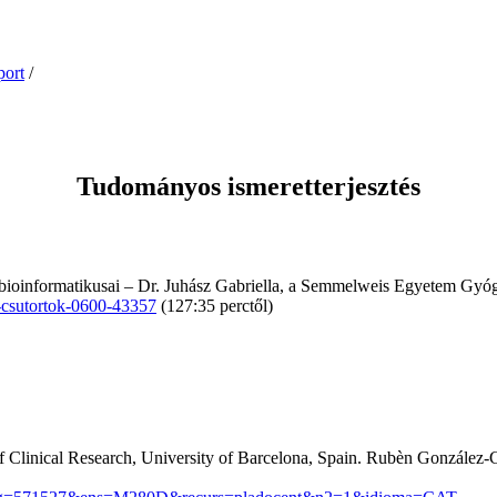
ort
/
Tudományos ismeretterjesztés
m bioinformatikusai – Dr. Juhász Gabriella, a Semmelweis Egyetem Gyó
-csutortok-0600-43357
(127:35 perctől)
Clinical Research, University of Barcelona, Spain. Rubèn González-Col