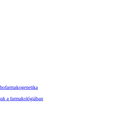
ichofarmakogenetika
ásuk a farmakológiában