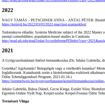
http://grad.ub.edu/grad3/plae/AccesInformePDInfes?curs=2021
2022
NAGY TAMÁS – PETSCHNER ANNA – ANTAL PÉTER: Bioinformatika meste
https://termvil.hu/2022/03/03/2022-marciusi-szamunkbol/
Tudományos előadás: Systems Medicine subject of the 2022 Master of 
mental comorbidities: population-based studies in Catalonia
http://grad.ub.edu/grad3/plae/AccesInformePDInfes?curs=2021
2021
A Gyógyszerhatástani Intézet bemutatkozása (Dr. Juhász Gabriella, d
Genetika? Agykutatás? Betegségek vagy a viselkedés kutatása? Mesters
foglalkozunk. Kutatásaink során a bioinformatika eszközeit alkalmazv
Ödön Tehetséggondozó Program, 2021.01.16.)
https://semmelweis.hu/gyogyszerhatastan/kerpel/bemutatkozas/online-
Juhász Gabriella, Baksa Dániel, Gecse Kinga, Eszlári Nóra: Bioinfo
Egyetem Online Nyílt Nap, Kerpel-szoba: Kerpel-Fronius Ödön Teh
Természet Világa