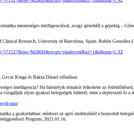
&assig=571527&ens=M280D&recurs=pladocent&n2=1&idioma=CAT
rséges intelligenciával, avagy génektől a gépekig – Génektől a l
Clinical Research, University of Barcelona, Spain. Rubèn González-Col
&assig=571527&ens=M280D&recurs=pladocent&n2=1&idioma=CAT
r. Gecse Kinga és Baksa Dániel előadása)
éges intelligencia? Ha bármelyik témakör felkeltette az érdeklődésed,
a vizsgáljuk olyan gyakori betegségek hátterét, mint a depresszió és a
nyilt-nap/
rmatika a gyakorlatban: módszer az apró molekulától a bonyolult beteg
etséggondozó Program, 2021.01.16.