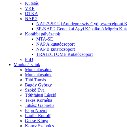
Kutatás
VKE
OTKA
NAP 2
NAP-2-SE Új Antidepresszív Gyógyszercélpont K
SE-NAP 2 Genetikai Agyi Képalkotó Migrén Kuta
Korábbi pályázatok
MTA-SE
NAP A kutatócsoport
NAP B kutatócsoport
TRAJECTOME Kutatócsoport
PhD
Munkatársaink
Munkatársaink
Munkatársaink
Tábi Tamás
Bagdy György
Szökő Éva
Tóthfalusi László
Tekes Kornélia
Juhász Gabriella
Papp Noémi
Laufer Rudolf
Gecse Kinga
Koncz Szabolcs