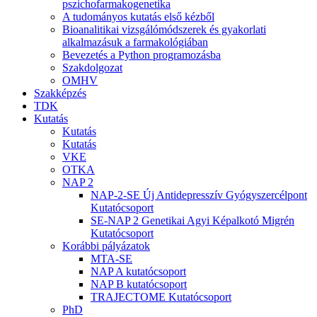
pszichofarmakogenetika
A tudományos kutatás első kézből
Bioanalitikai vizsgálómódszerek és gyakorlati
alkalmazásuk a farmakológiában
Bevezetés a Python programozásba
Szakdolgozat
OMHV
Szakképzés
TDK
Kutatás
Kutatás
Kutatás
VKE
OTKA
NAP 2
NAP-2-SE Új Antidepresszív Gyógyszercélpont
Kutatócsoport
SE-NAP 2 Genetikai Agyi Képalkotó Migrén
Kutatócsoport
Korábbi pályázatok
MTA-SE
NAP A kutatócsoport
NAP B kutatócsoport
TRAJECTOME Kutatócsoport
PhD