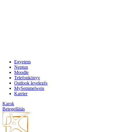
Egyetem
Neptun
Moodle
Telefonkönyv
Outlook levelezés
MySemmelweis
Karrier
Karok
Betegellátás