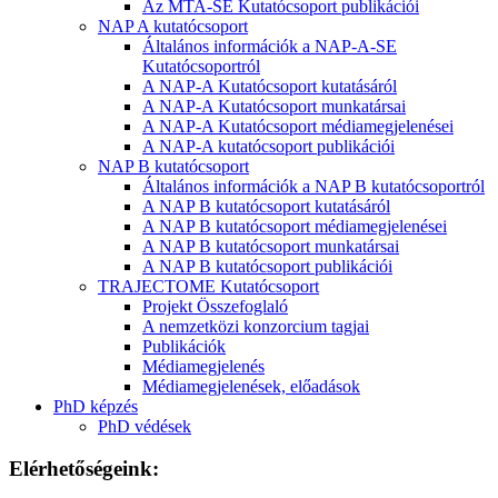
Az MTA-SE Kutatócsoport publikációi
NAP A kutatócsoport
Általános információk a NAP-A-SE
Kutatócsoportról
A NAP-A Kutatócsoport kutatásáról
A NAP-A Kutatócsoport munkatársai
A NAP-A Kutatócsoport médiamegjelenései
A NAP-A kutatócsoport publikációi
NAP B kutatócsoport
Általános információk a NAP B kutatócsoportról
A NAP B kutatócsoport kutatásáról
A NAP B kutatócsoport médiamegjelenései
A NAP B kutatócsoport munkatársai
A NAP B kutatócsoport publikációi
TRAJECTOME Kutatócsoport
Projekt Összefoglaló
A nemzetközi konzorcium tagjai
Publikációk
Médiamegjelenés
Médiamegjelenések, előadások
PhD képzés
PhD védések
Elérhetőségeink: