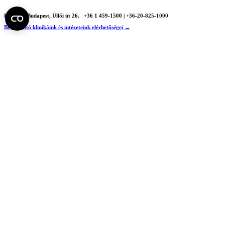
H - 1085 Budapest, Üllői út 26.
+36 1 459-1500 | +36-20-825-1000
Betegellátó klinikáink és intézeteink elérhetőségei →
Egységeink térképen
SEMEDUNIV (KRID: 648905308)