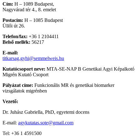
Cím:
H – 1089 Budapest,
Nagyvárad tér 4., 8. emelet
Postacím:
H – 1085 Budapest
Üllői út 26.
Telefon/fax:
+36 1 2104411
Belső mellék:
56217
E-mail:
titkarsag.gyhi@semmelweis.hu
Kutatócsoport neve:
MTA-SE-NAP B Genetikai Agyi Képalkotó
Migrén Kutató Csoport
Pályázat címe:
Funkcionális MR és genetikai biomarker
vizsgálatok migrénben
Vezető:
Dr. Juhász Gabriella, PhD, egyetemi docens
E-mail:
agykutatas.sote@gmail.com
Tel: +36 1 4591500