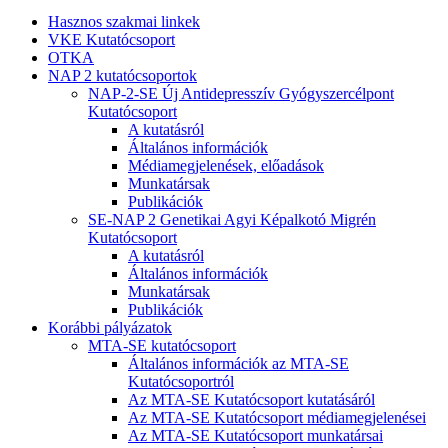
Hasznos szakmai linkek
VKE Kutatócsoport
OTKA
NAP 2 kutatócsoportok
NAP-2-SE Új Antidepresszív Gyógyszercélpont
Kutatócsoport
A kutatásról
Általános információk
Médiamegjelenések, előadások
Munkatársak
Publikációk
SE-NAP 2 Genetikai Agyi Képalkotó Migrén
Kutatócsoport
A kutatásról
Általános információk
Munkatársak
Publikációk
Korábbi pályázatok
MTA-SE kutatócsoport
Általános információk az MTA-SE
Kutatócsoportról
Az MTA-SE Kutatócsoport kutatásáról
Az MTA-SE Kutatócsoport médiamegjelenései
Az MTA-SE Kutatócsoport munkatársai