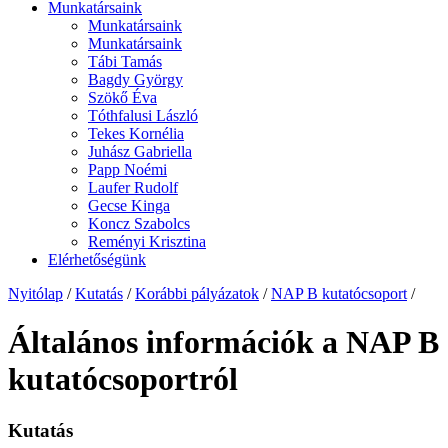
Munkatársaink
Munkatársaink
Munkatársaink
Tábi Tamás
Bagdy György
Szökő Éva
Tóthfalusi László
Tekes Kornélia
Juhász Gabriella
Papp Noémi
Laufer Rudolf
Gecse Kinga
Koncz Szabolcs
Reményi Krisztina
Elérhetőségünk
Nyitólap
/
Kutatás
/
Korábbi pályázatok
/
NAP B kutatócsoport
/
Általános információk a NAP B
kutatócsoportról
Kutatás