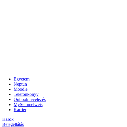
Egyetem
Neptun
Moodle
Telefonkönyv
Outlook levelezés
MySemmelweis
Karrier
Karok
Betegellátás