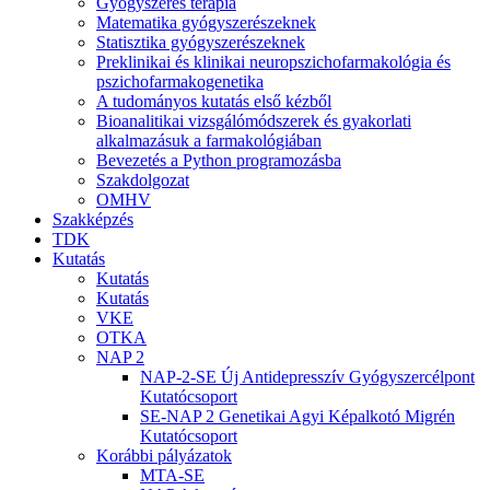
Gyógyszeres terápia
Matematika gyógyszerészeknek
Statisztika gyógyszerészeknek
Preklinikai és klinikai neuropszichofarmakológia és
pszichofarmakogenetika
A tudományos kutatás első kézből
Bioanalitikai vizsgálómódszerek és gyakorlati
alkalmazásuk a farmakológiában
Bevezetés a Python programozásba
Szakdolgozat
OMHV
Szakképzés
TDK
Kutatás
Kutatás
Kutatás
VKE
OTKA
NAP 2
NAP-2-SE Új Antidepresszív Gyógyszercélpont
Kutatócsoport
SE-NAP 2 Genetikai Agyi Képalkotó Migrén
Kutatócsoport
Korábbi pályázatok
MTA-SE