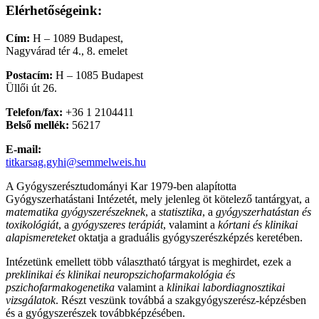
Elérhetőségeink:
Cím:
H – 1089 Budapest,
Nagyvárad tér 4., 8. emelet
Postacím:
H – 1085 Budapest
Üllői út 26.
Telefon/fax:
+36 1 2104411
Belső mellék:
56217
E-mail:
titkarsag.gyhi@semmelweis.hu
A Gyógyszerésztudományi Kar 1979-ben alapította
Gyógyszerhatástani Intézetét, mely jelenleg öt kötelező tantárgyat, a
matematika gyógyszerészeknek
, a
statisztika
, a
gyógyszerhatástan és
toxikológiát
, a
gyógyszeres terápiát
, valamint a
kórtani és klinikai
alapismereteket
oktatja a graduális gyógyszerészképzés keretében.
Intézetünk emellett több választható tárgyat is meghirdet, ezek a
preklinikai és klinikai neuropszichofarmakológia és
pszichofarmakogenetika
valamint a
klinikai labordiagnosztikai
vizsgálatok
. Részt veszünk továbbá a szakgyógyszerész-képzésben
és a gyógyszerészek továbbképzésében.