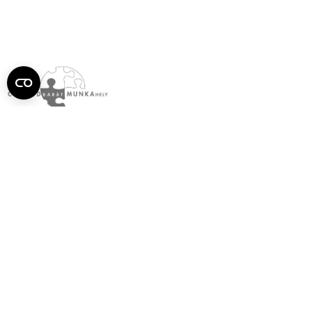
Semmelweis
Egyetem újság
július
Aktuális szám megtekintése (PDF)
Korábbi számok megtekintése
Semmelweis Egyetem
Alumni
AVIR
Családbarát Egyetem Program
Deutschsprachiges Studium