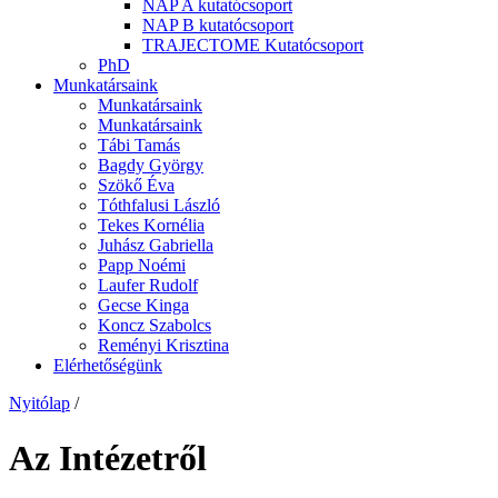
NAP A kutatócsoport
NAP B kutatócsoport
TRAJECTOME Kutatócsoport
PhD
Munkatársaink
Munkatársaink
Munkatársaink
Tábi Tamás
Bagdy György
Szökő Éva
Tóthfalusi László
Tekes Kornélia
Juhász Gabriella
Papp Noémi
Laufer Rudolf
Gecse Kinga
Koncz Szabolcs
Reményi Krisztina
Elérhetőségünk
Nyitólap
/
Az Intézetről