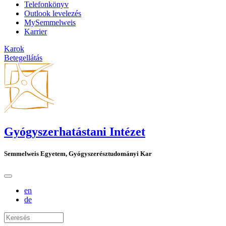
Telefonkönyv
Outlook levelezés
MySemmelweis
Karrier
Karok
Betegellátás
Gyógyszerhatástani Intézet
Semmelweis Egyetem, Gyógyszerésztudományi Kar
en
de