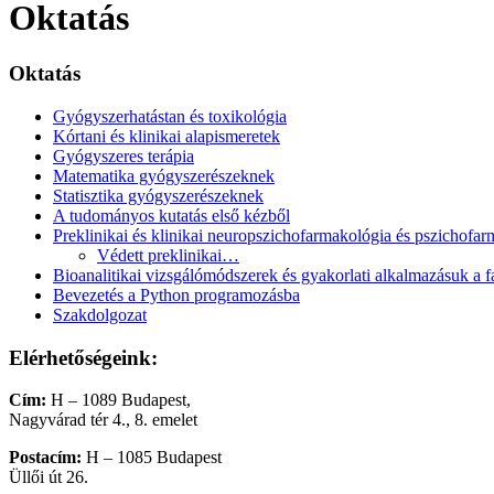
Oktatás
Oktatás
Gyógyszerhatástan és toxikológia
Kórtani és klinikai alapismeretek
Gyógyszeres terápia
Matematika gyógyszerészeknek
Statisztika gyógyszerészeknek
A tudományos kutatás első kézből
Preklinikai és klinikai neuropszichofarmakológia és pszichofa
Védett preklinikai…
Bioanalitikai vizsgálómódszerek és gyakorlati alkalmazásuk a 
Bevezetés a Python programozásba
Szakdolgozat
Elérhetőségeink:
Cím:
H – 1089 Budapest,
Nagyvárad tér 4., 8. emelet
Postacím:
H – 1085 Budapest
Üllői út 26.