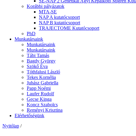
SE-NAP 2 Genetikai Agyi Képalkotó Migrén Kuta
Korábbi pályázatok
MTA-SE
NAP A kutatócsoport
NAP B kutatócsoport
TRAJECTOME Kutatócsoport
PhD
Munkatársaink
Munkatársaink
Munkatársaink
Tábi Tamás
Bagdy György
Szökő Éva
Tóthfalusi László
Tekes Kornélia
Juhász Gabriella
Papp Noémi
Laufer Rudolf
Gecse Kinga
Koncz Szabolcs
Reményi Krisztina
Elérhetőségünk
Nyitólap
/