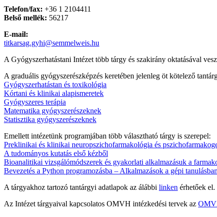
Telefon/fax:
+36 1 2104411
Belső mellék:
56217
E-mail:
titkarsag.gyhi@semmelweis.hu
A Gyógyszerhatástani Intézet több tárgy és szakirány oktatásával ve
A graduális gyógyszerészképzés keretében jelenleg öt kötelező tantár
Gyógyszerhatástan és toxikológia
Kórtani és klinikai alapismeretek
Gyógyszeres terápia
Matematika gyógyszerészeknek
Statisztika gyógyszerészeknek
Emellett intézetünk programjában több választható tárgy is szerepel:
Preklinikai és klinikai neuropszichofarmakológia és pszichofarmakog
A tudományos kutatás első kézből
Bioanalitikai vizsgálómódszerek és gyakorlati alkalmazásuk a farmak
Bevezetés a Python programozásba – Alkalmazások a gépi tanulásban 
A tárgyakhoz tartozó tantárgyi adatlapok az álábbi
linken
érhetőek el.
Az Intézet tárgyaival kapcsolatos OMVH intézkedési tervek az
OMV