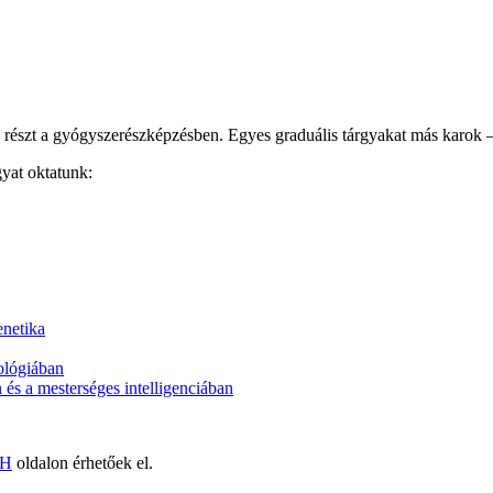
sz részt a gyógyszerészképzésben. Egyes graduális tárgyakat más karo
gyat oktatunk:
enetika
ológiában
és a mesterséges intelligenciában
H
oldalon érhetőek el.