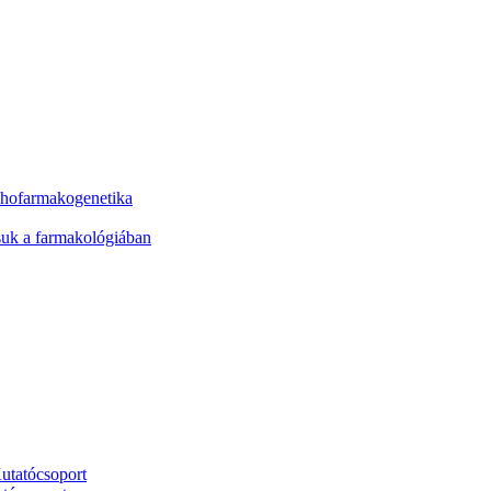
ichofarmakogenetika
ásuk a farmakológiában
utatócsoport