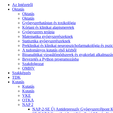
Az Intézetről
Oktatás
Oktatás
Oktatás
Gyógyszerhatástan és toxikológia
Kórtani és klinikai alapismeretek
Gyógyszeres terápia
Matematika gyógyszerészeknek
Statisztika gyógyszerészeknek
Preklinikai és klinikai neuropszichofarmakológia és psz
A tudományos kutatás első kézből
Bioanalitikai vizsgálómódszerek és gyakorlati alkalmaz
Bevezetés a Python programozásba
Szakdolgozat
OMHV
Szakképzés
TDK
Kutatás
Kutatás
Kutatás
VKE
OTKA
NAP 2
NAP-2-SE Új Antidepresszív Gyógyszercélpont K