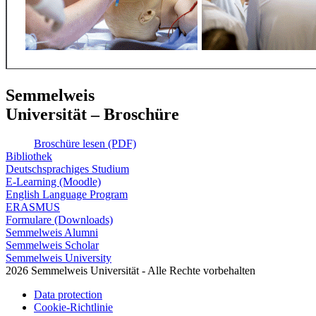
Semmelweis
Universität – Broschüre
Broschüre lesen (PDF)
Bibliothek
Deutschsprachiges Studium
E-Learning (Moodle)
English Language Program
ERASMUS
Formulare (Downloads)
Semmelweis Alumni
Semmelweis Scholar
Semmelweis University
2026 Semmelweis Universität - Alle Rechte vorbehalten
Data protection
Cookie-Richtlinie