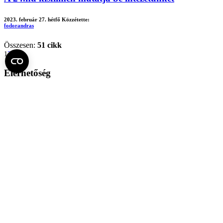
2023. február 27. hétfő
Közzétette:
fodorandras
Összesen:
51 cikk
1
2
3
Elérhetőség
Cím:
1085 Budapest, Gyulai Pál u. 2.
Postacím:
1428 Budapest, Pf.2.
Telefon:
+36 1 459 1483
Fax:
+36 1 459 1492
Időpont foglalás:
+36 20 670 1906
ritkaidopont@semmelweis.hu
Genomikai Medicina és Ritka Betegségek Intézete
A GRI a legmodernebb technológiák segítségével diagnosztizálja
azokat a betegségeket, amelyek kialakulásában az egyes gének
rendellenességei szerepet játszanak, ill. a humán genom bizonyos