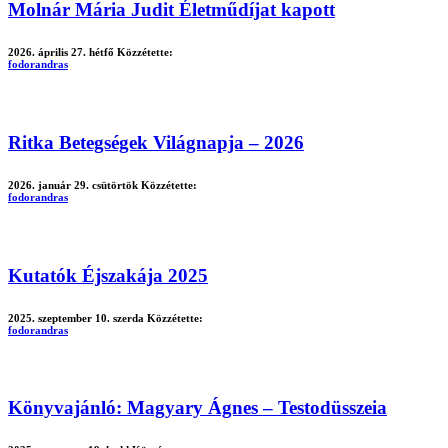
Molnár Mária Judit Életműdíjat kapott
2026. április 27. hétfő
Közzétette:
fodorandras
Ritka Betegségek Világnapja – 2026
2026. január 29. csütörtök
Közzétette:
fodorandras
Kutatók Éjszakája 2025
2025. szeptember 10. szerda
Közzétette:
fodorandras
Könyvajánló: Magyary Ágnes – Testodüsszeia