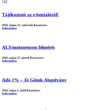
1
2
3
Tájékoztató az e-beutalóról!
2026. június 25. csütörtök
Közzétette:
fodorandras
ALS/motoneuron felmérés
2026. május 22. péntek
Közzétette:
fodorandras
Adó 1% – Jó Gének Alapítvány
2026. május 5. kedd
Közzétette:
fodorandras