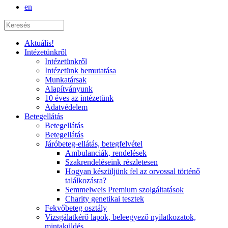
en
Aktuális!
Intézetünkről
Intézetünkről
Intézetünk bemutatása
Munkatársak
Alapítványunk
10 éves az intézetünk
Adatvédelem
Betegellátás
Betegellátás
Betegellátás
Járóbeteg-ellátás, betegfelvétel
Ambulanciák, rendelések
Szakrendeléseink részletesen
Hogyan készüljünk fel az orvossal történő
találkozásra?
Semmelweis Premium szolgáltatások
Charity genetikai tesztek
Fekvőbeteg osztály
Vizsgálatkérő lapok, beleegyező nyilatkozatok,
mintaküldés