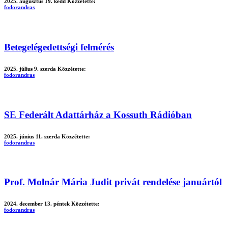
2025. augusztus 19. kedd
Közzétette:
fodorandras
Betegelégedettségi felmérés
2025. július 9. szerda
Közzétette:
fodorandras
SE Federált Adattárház a Kossuth Rádióban
2025. június 11. szerda
Közzétette:
fodorandras
Prof. Molnár Mária Judit privát rendelése januártól
2024. december 13. péntek
Közzétette:
fodorandras