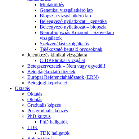
Mintaküldés
Genetikai vizsgálatkérő lap
Biopszia vizsgálatkérő lap
Beleegyező nyilatkozat – genetika
Beleegyező nyilatkozat – biopszia
Neurobiopsziás Központ – Szövettani
vizsgálatok
Szekvenálási szolgáltatás
Tájékoztató beutaló orvosoknak
Jelentkezés klinikai vizsgálatra
CIDP klinikai vizsgálat
Betegszervezetek – Nem vagy egyedül!
Betegtájékoztató füzetek
Európai Referenciahálózatok (ERN)
Betegjogi képviselet
Oktatás
Oktatás
Oktatás
Graduális képzés
Postgraduális képzés
PhD kurzus
PhD hallgatók
TDK
TDK hallgatók
Rektori témák