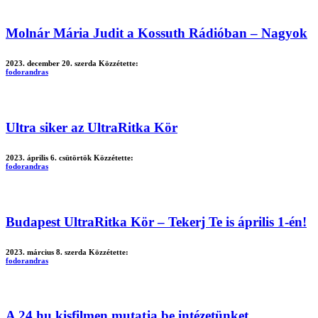
Molnár Mária Judit a Kossuth Rádióban – Nagyok
2023. december 20. szerda
Közzétette:
fodorandras
Ultra siker az UltraRitka Kör
2023. április 6. csütörtök
Közzétette:
fodorandras
Budapest UltraRitka Kör – Tekerj Te is április 1-én!
2023. március 8. szerda
Közzétette:
fodorandras
A 24.hu kisfilmen mutatja be intézetünket