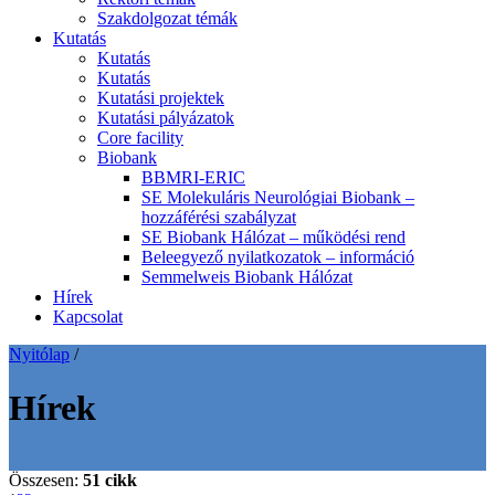
Szakdolgozat témák
Kutatás
Kutatás
Kutatás
Kutatási projektek
Kutatási pályázatok
Core facility
Biobank
BBMRI-ERIC
SE Molekuláris Neurológiai Biobank –
hozzáférési szabályzat
SE Biobank Hálózat – működési rend
Beleegyező nyilatkozatok – információ
Semmelweis Biobank Hálózat
Hírek
Kapcsolat
Nyitólap
/
Hírek
Összesen:
51 cikk