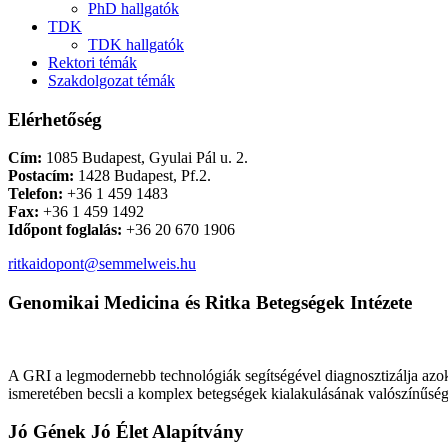
PhD hallgatók
TDK
TDK hallgatók
Rektori témák
Szakdolgozat témák
Elérhetőség
Cím:
1085 Budapest, Gyulai Pál u. 2.
Postacím:
1428 Budapest, Pf.2.
Telefon:
+36 1 459 1483
Fax:
+36 1 459 1492
Időpont foglalás:
+36 20 670 1906
ritkaidopont@semmelweis.hu
Genomikai Medicina és Ritka Betegségek Intézete
A GRI a legmodernebb technológiák segítségével diagnosztizálja azoka
ismeretében becsli a komplex betegségek kialakulásának valószínűség
Jó Gének Jó Élet Alapítvány