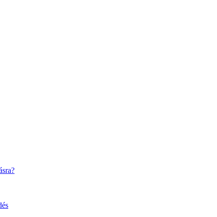
ásra?
dés