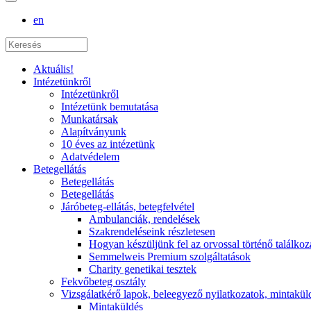
en
Aktuális!
Intézetünkről
Intézetünkről
Intézetünk bemutatása
Munkatársak
Alapítványunk
10 éves az intézetünk
Adatvédelem
Betegellátás
Betegellátás
Betegellátás
Járóbeteg-ellátás, betegfelvétel
Ambulanciák, rendelések
Szakrendeléseink részletesen
Hogyan készüljünk fel az orvossal történő találkoz
Semmelweis Premium szolgáltatások
Charity genetikai tesztek
Fekvőbeteg osztály
Vizsgálatkérő lapok, beleegyező nyilatkozatok, mintakül
Mintaküldés