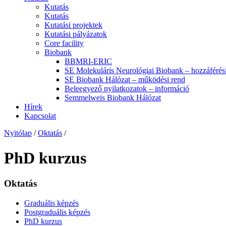
Kutatás
Kutatás
Kutatási projektek
Kutatási pályázatok
Core facility
Biobank
BBMRI-ERIC
SE Molekuláris Neurológiai Biobank – hozzáférési
SE Biobank Hálózat – működési rend
Beleegyező nyilatkozatok – információ
Semmelweis Biobank Hálózat
Hírek
Kapcsolat
Nyitólap
/
Oktatás
/
PhD kurzus
Oktatás
Graduális képzés
Postgraduális képzés
PhD kurzus