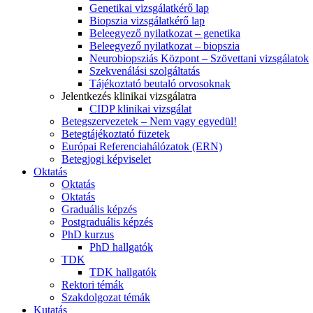
Genetikai vizsgálatkérő lap
Biopszia vizsgálatkérő lap
Beleegyező nyilatkozat – genetika
Beleegyező nyilatkozat – biopszia
Neurobiopsziás Központ – Szövettani vizsgálatok
Szekvenálási szolgáltatás
Tájékoztató beutaló orvosoknak
Jelentkezés klinikai vizsgálatra
CIDP klinikai vizsgálat
Betegszervezetek – Nem vagy egyedül!
Betegtájékoztató füzetek
Európai Referenciahálózatok (ERN)
Betegjogi képviselet
Oktatás
Oktatás
Oktatás
Graduális képzés
Postgraduális képzés
PhD kurzus
PhD hallgatók
TDK
TDK hallgatók
Rektori témák
Szakdolgozat témák
Kutatás