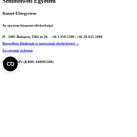
Semmelweis Egyetem
Kutató-Elitegyetem
Az egyetem központi elérhetőségei
H - 1085 Budapest, Üllői út 26.
+36 1 459-1500 | +36-20-825-1000
Betegellátó klinikáink és intézeteink elérhetőségei →
Egységeink térképen
SEMEDUNIV (KRID: 648905308)