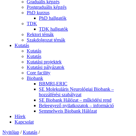
Graduális képzés
Postgraduális képzés
PhD kurzus
PhD hallgatók
TDK
TDK hallgatók
Rektori témák
Szakdolgozat témák
Kutatás
Kutatás
Kutatás
Kutatási projektek
Kutatási pályázatok
Core facility
Biobank
BBMRI-ERIC
SE Molekuláris Neurológiai Biobank –
hozzáférési szabályzat
SE Biobank Hálózat – működési rend
Beleegyező nyilatkozatok – információ
Semmelweis Biobank Hálózat
Hírek
Kapcsolat
Nyitólap
/
Kutatás
/