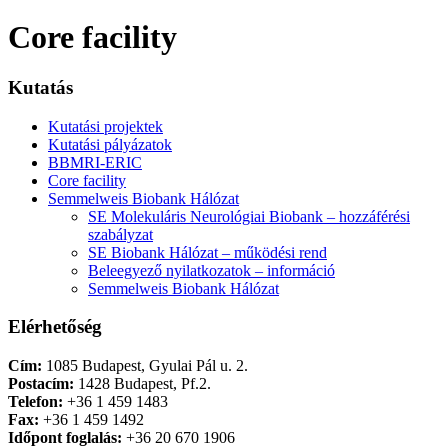
Core facility
Kutatás
Kutatási projektek
Kutatási pályázatok
BBMRI-ERIC
Core facility
Semmelweis Biobank Hálózat
SE Molekuláris Neurológiai Biobank – hozzáférési
szabályzat
SE Biobank Hálózat – működési rend
Beleegyező nyilatkozatok – információ
Semmelweis Biobank Hálózat
Elérhetőség
Cím:
1085 Budapest, Gyulai Pál u. 2.
Postacím:
1428 Budapest, Pf.2.
Telefon:
+36 1 459 1483
Fax:
+36 1 459 1492
Időpont foglalás:
+36 20 670 1906