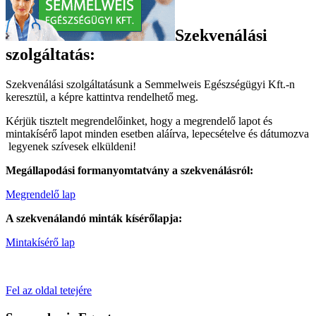
Szekvenálási
szolgáltatás:
Szekvenálási szolgáltatásunk a Semmelweis Egészségügyi Kft.-n
keresztül, a képre kattintva rendelhető meg.
Kérjük tisztelt megrendelőinket, hogy a megrendelő lapot és
mintakísérő lapot minden esetben aláírva, lepecsételve és dátumozva
legyenek szívesek elküldeni!
Megállapodási formanyomtatvány a szekvenálásról:
Megrendelő lap
A szekvenálandó minták kísérőlapja:
Mintakísérő lap
Fel az oldal tetejére