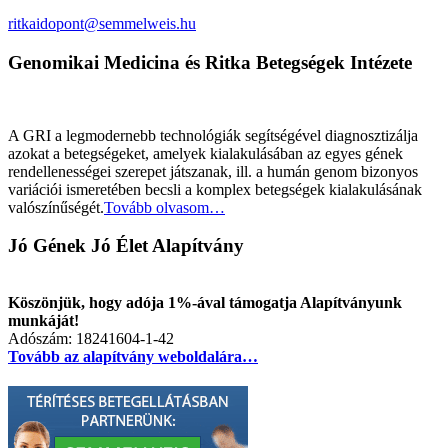
ritkaidopont@semmelweis.hu
Genomikai Medicina és Ritka Betegségek Intézete
A GRI a legmodernebb technológiák segítségével diagnosztizálja
azokat a betegségeket, amelyek kialakulásában az egyes gének
rendellenességei szerepet játszanak, ill. a humán genom bizonyos
variációi ismeretében becsli a komplex betegségek kialakulásának
valószínűségét.
Tovább olvasom…
Jó Gének Jó Élet Alapítvány
Köszönjük, hogy adója 1%-ával támogatja Alapítványunk
munkáját!
Adószám: 18241604-1-42
Tovább az alapítvány weboldalára…