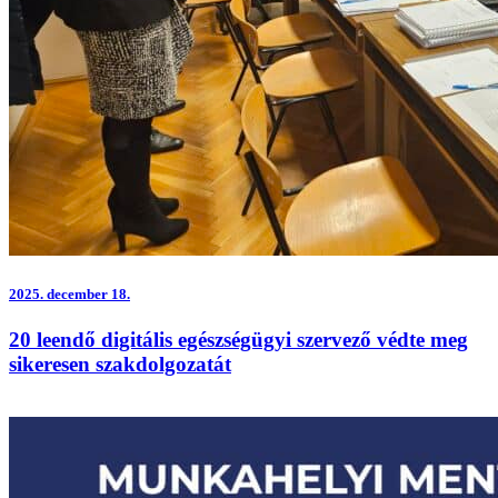
2025.
december 18.
20 leendő digitális egészségügyi szervező védte meg
sikeresen szakdolgozatát