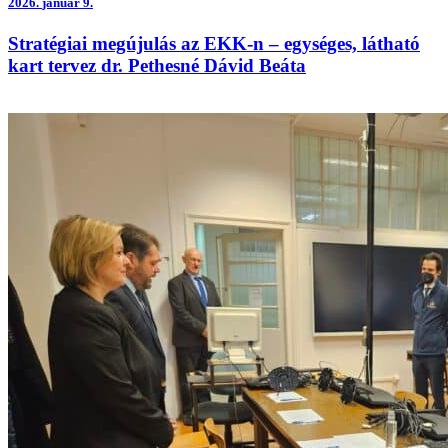
2026.
január 9.
Stratégiai megújulás az EKK-n – egységes, látható
kart tervez dr. Pethesné Dávid Beáta