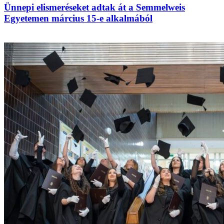
Ünnepi elismeréseket adtak át a Semmelweis
Egyetemen március 15-e alkalmából