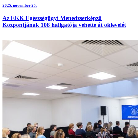
2025.
november 25.
Az EKK Egészségügyi Menedzserképző
Központjának 108 hallgatója vehette át oklevelét