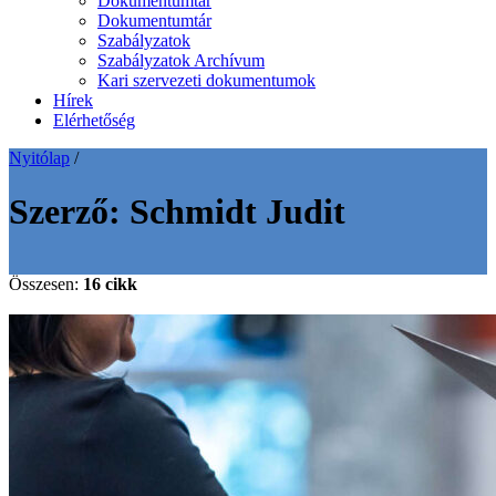
Dokumentumtár
Dokumentumtár
Szabályzatok
Szabályzatok Archívum
Kari szervezeti dokumentumok
Hírek
Elérhetőség
Nyitólap
/
Szerző:
Schmidt Judit
Összesen:
16 cikk