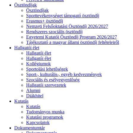
Ösztöndíjak
Ösztöndíjak
Sporttevékenységet támogató ösztöndíj
Erasmus+ ösztöndíj
Nemzeti Felsőoktatási Ösztöndíj 2026/2027
Rendszeres szociális ösztöndíj
Egyetemi Kutatói Ösztöndíj Program 2026/2027
Tájékoztató a magyar állami ösztöndíj feltételeiről
Hallgatói élet
Hallgatói élet
Hallgatói élet
Kollégiumok
Sportolási lehetőségek
Sport-, kulturális-, egyéb kedvezmények
Szociális és esélyegyenlőség
Hallgatói szervezetek
Alumni
Diákhitel
Kutatás
Kutatás
Tudományos munka
Kutatási programok
Kapcsolatok
Dokumentumtár