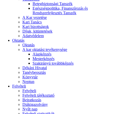
Betegbiztonsági Tanszék
Egészségpolitika, Finanszírozás és
Rendszerfejlesztés Tanszék
A Kar vezetése
Kari Tanács
Kari bizottságok
Díjak, kitüntetések
Adatvédelem
Oktatás
Oktatás
A kar oktatási tevékenysége
Alapképzés
Mesterképzés
Szakirányú továbbképzés
Dékáni Hivatal
Tanévbeosztás
Könyvtár
Neptun
Felvételi
Felvételi
Felvételi tájékoztató
Beiratkozás
Diákigazolvány
Nyílt nap
Felvételi statisztikák