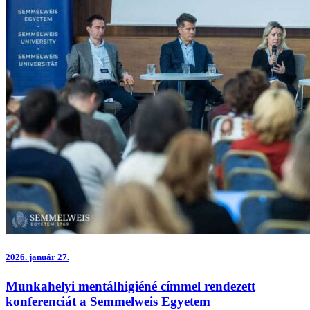
2026.
január 27.
Munkahelyi mentálhigiéné címmel rendezett
konferenciát a Semmelweis Egyetem