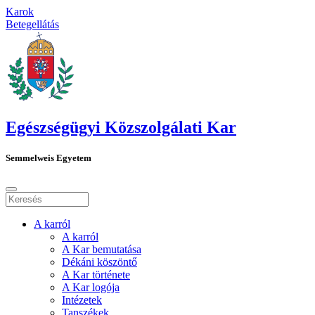
Karok
Betegellátás
Egészségügyi Közszolgálati Kar
Semmelweis Egyetem
A karról
A karról
A Kar bemutatása
Dékáni köszöntő
A Kar története
A Kar logója
Intézetek
Tanszékek