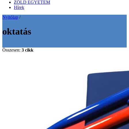
ZÖLD EGYETEM
Hírek
Nyitólap
/
oktatás
Összesen:
3 cikk