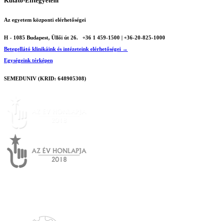
Kutató-Elitegyetem
Az egyetem központi elérhetőségei
H - 1085 Budapest, Üllői út 26.
+36 1 459-1500 | +36-20-825-1000
Betegellátó klinikáink és intézeteink elérhetőségei →
Egységeink térképen
SEMEDUNIV (KRID: 648905308)