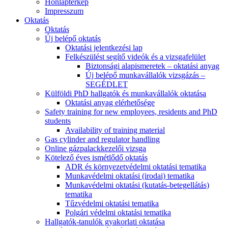
Honlaptérkép
Impresszum
Oktatás
Oktatás
Új belépő oktatás
Oktatási jelentkezési lap
Felkészülést segítő videók és a vizsgafelület
Biztonsági alapismeretek – oktatási anyag
Új belépő munkavállalók vizsgázás –
SEGÉDLET
Külföldi PhD hallgatók és munkavállalók oktatása
Oktatási anyag elérhetősége
Safety training for new employees, residents and PhD
students
Availability of training material
Gas cylinder and regulator handling
Online gázpalackkezelői vizsga
Kötelező éves ismétlődő oktatás
ADR és környezetvédelmi oktatási tematika
Munkavédelmi oktatási (irodai) tematika
Munkavédelmi oktatási (kutatás-betegellátás)
tematika
Tűzvédelmi oktatási tematika
Polgári védelmi oktatási tematika
Hallgatók-tanulók gyakorlati oktatása