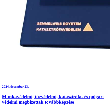
2024.
december 23.
Munkavédelmi, tűzvédelmi, katasztrófa- és polgári
védelmi megbízottak továbbképzése