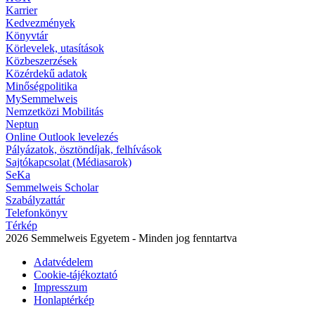
Karrier
Kedvezmények
Könyvtár
Körlevelek, utasítások
Közbeszerzések
Közérdekű adatok
Minőségpolitika
MySemmelweis
Nemzetközi Mobilitás
Neptun
Online Outlook levelezés
Pályázatok, ösztöndíjak, felhívások
Sajtókapcsolat (Médiasarok)
SeKa
Semmelweis Scholar
Szabályzattár
Telefonkönyv
Térkép
2026 Semmelweis Egyetem - Minden jog fenntartva
Adatvédelem
Cookie-tájékoztató
Impresszum
Honlaptérkép