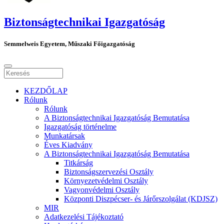
Biztonságtechnikai Igazgatóság
Semmelweis Egyetem, Műszaki Főigazgatóság
KEZDŐLAP
Rólunk
Rólunk
A Biztonságtechnikai Igazgatóság Bemutatása
Igazgatóság történelme
Munkatársak
Éves Kiadvány
A Biztonságtechnikai Igazgatóság Bemutatása
Titkárság
Biztonságszervezési Osztály
Környezetvédelmi Osztály
Vagyonvédelmi Osztály
Központi Diszpécser- és Járőrszolgálat (KDJSZ)
MIR
Adatkezelési Tájékoztató