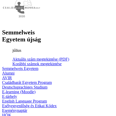
Semmelweis
Egyetem újság
július
Aktuális szám megtekintése (PDF)
Korábbi számok megtekintése
Semmelweis Egyetem
Alumni
AVIR
Családbarát Egyetem Program
Deutschsprachiges Studium
E-learning (Moodle)
E-tárhely
English Language Program
Esélyegyenlőség és Etikai Kódex
Eseménynaptár
HÖK