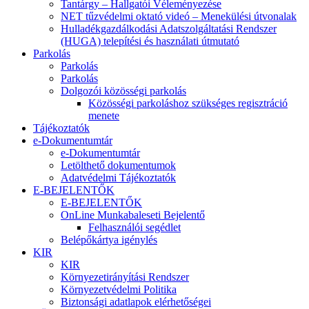
Tantárgy – Hallgatói Véleményezése
NET tűzvédelmi oktató videó – Menekülési útvonalak
Hulladékgazdálkodási Adatszolgáltatási Rendszer
(HUGA) telepítési és használati útmutató
Parkolás
Parkolás
Parkolás
Dolgozói közösségi parkolás
Közösségi parkoláshoz szükséges regisztráció
menete
Tájékoztatók
e-Dokumentumtár
e-Dokumentumtár
Letölthető dokumentumok
Adatvédelmi Tájékoztatók
E-BEJELENTŐK
E-BEJELENTŐK
OnLine Munkabaleseti Bejelentő
Felhasználói segédlet
Belépőkártya igénylés
KIR
KIR
Környezetirányítási Rendszer
Környezetvédelmi Politika
Biztonsági adatlapok elérhetőségei