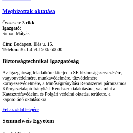
Megbízottak oktatása
Összesen:
3 cikk
Igazgató:
Simon Mátyás
Cím:
Budapest, Illés u. 15.
Telefon:
36-1-459-1500/ 60600
Biztonságtechnikai Igazgatóság
Az Igazgatóság feladatköre kiterjed a SE biztonságszervezésére,
vagyonvédelmére, munkavédelmére, tűzvédelmére,
környezetvédelmére, a Minőségirányítási Rendszerrel párhuzamos
Környezetalapú Irányítási Rendszer kialakítására, valamint a
Katasztrófavédelmi és Polgári védelmi oktatási területre, a
kapcsolódó oktatásokra
Fel az oldal tetejére
Semmelweis Egyetem