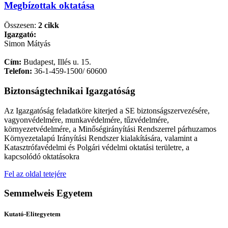
Megbízottak oktatása
Összesen:
2 cikk
Igazgató:
Simon Mátyás
Cím:
Budapest, Illés u. 15.
Telefon:
36-1-459-1500/ 60600
Biztonságtechnikai Igazgatóság
Az Igazgatóság feladatköre kiterjed a SE biztonságszervezésére,
vagyonvédelmére, munkavédelmére, tűzvédelmére,
környezetvédelmére, a Minőségirányítási Rendszerrel párhuzamos
Környezetalapú Irányítási Rendszer kialakítására, valamint a
Katasztrófavédelmi és Polgári védelmi oktatási területre, a
kapcsolódó oktatásokra
Fel az oldal tetejére
Semmelweis Egyetem
Kutató-Elitegyetem