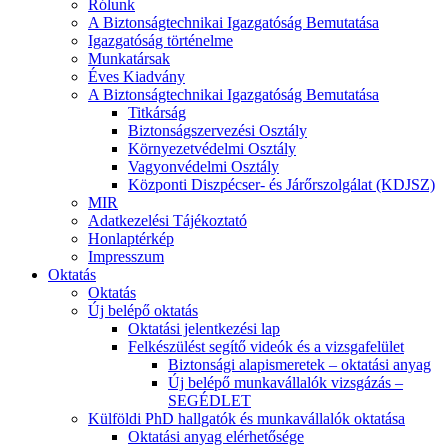
Rólunk
A Biztonságtechnikai Igazgatóság Bemutatása
Igazgatóság történelme
Munkatársak
Éves Kiadvány
A Biztonságtechnikai Igazgatóság Bemutatása
Titkárság
Biztonságszervezési Osztály
Környezetvédelmi Osztály
Vagyonvédelmi Osztály
Központi Diszpécser- és Járőrszolgálat (KDJSZ)
MIR
Adatkezelési Tájékoztató
Honlaptérkép
Impresszum
Oktatás
Oktatás
Új belépő oktatás
Oktatási jelentkezési lap
Felkészülést segítő videók és a vizsgafelület
Biztonsági alapismeretek – oktatási anyag
Új belépő munkavállalók vizsgázás –
SEGÉDLET
Külföldi PhD hallgatók és munkavállalók oktatása
Oktatási anyag elérhetősége