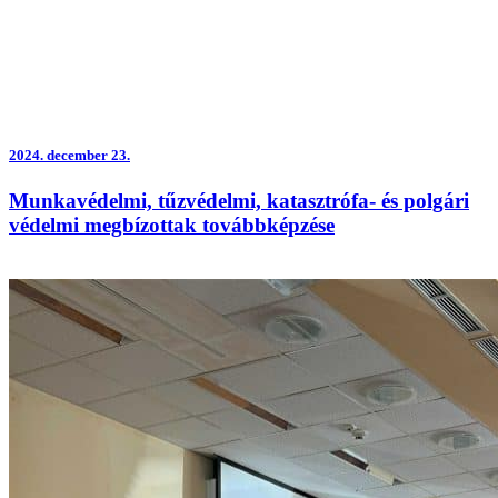
2024.
december 23.
Munkavédelmi, tűzvédelmi, katasztrófa- és polgári
védelmi megbízottak továbbképzése