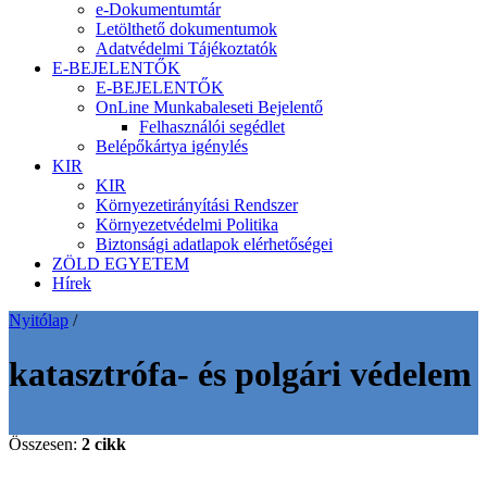
e-Dokumentumtár
Letölthető dokumentumok
Adatvédelmi Tájékoztatók
E-BEJELENTŐK
E-BEJELENTŐK
OnLine Munkabaleseti Bejelentő
Felhasználói segédlet
Belépőkártya igénylés
KIR
KIR
Környezetirányítási Rendszer
Környezetvédelmi Politika
Biztonsági adatlapok elérhetőségei
ZÖLD EGYETEM
Hírek
Nyitólap
/
katasztrófa- és polgári védelem
Összesen:
2 cikk