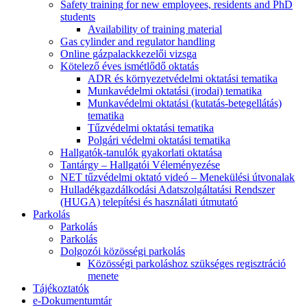
Safety training for new employees, residents and PhD
students
Availability of training material
Gas cylinder and regulator handling
Online gázpalackkezelői vizsga
Kötelező éves ismétlődő oktatás
ADR és környezetvédelmi oktatási tematika
Munkavédelmi oktatási (irodai) tematika
Munkavédelmi oktatási (kutatás-betegellátás)
tematika
Tűzvédelmi oktatási tematika
Polgári védelmi oktatási tematika
Hallgatók-tanulók gyakorlati oktatása
Tantárgy – Hallgatói Véleményezése
NET tűzvédelmi oktató videó – Menekülési útvonalak
Hulladékgazdálkodási Adatszolgáltatási Rendszer
(HUGA) telepítési és használati útmutató
Parkolás
Parkolás
Parkolás
Dolgozói közösségi parkolás
Közösségi parkoláshoz szükséges regisztráció
menete
Tájékoztatók
e-Dokumentumtár