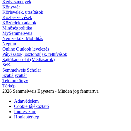
Kedvezmények
Könyvtár
Körlevelek, utasítások
Közbeszerzések
Közérdekű adatok
Minőségpolitika
MySemmelweis
Nemzetközi Mobilitás
Neptun
Online Outlook levelezés
Pályázatok, ösztöndíjak, felhívások
Sajtókapcsolat (Médiasarok)
SeKa
Semmelweis Scholar
Szabályzattár
Telefonkönyv
Térkép
2026 Semmelweis Egyetem - Minden jog fenntartva
Adatvédelem
Cookie-tájékoztató
Impresszum
Honlaptérkép