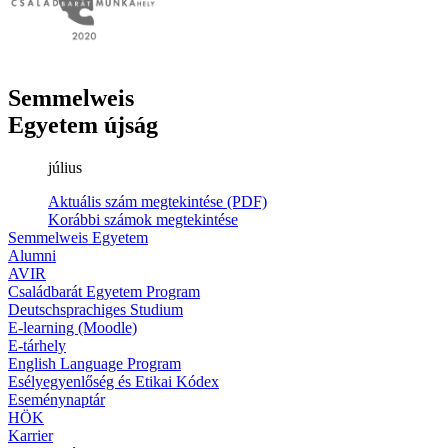
Semmelweis
Egyetem újság
július
Aktuális szám megtekintése (PDF)
Korábbi számok megtekintése
Semmelweis Egyetem
Alumni
AVIR
Családbarát Egyetem Program
Deutschsprachiges Studium
E-learning (Moodle)
E-tárhely
English Language Program
Esélyegyenlőség és Etikai Kódex
Eseménynaptár
HÖK
Karrier