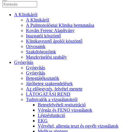
A Klinikáról
A Klinikáról
A Pulmonológiai Klinika bemutatása
Kováts Ferenc Alapítvány
Igazgatói köszöntő
Klinikavezető ápolói köszöntő
Orvosaink
Szakdolgozóink
Maszkviselési szabály
Gyógyítás
Gyógyítás
Gyógyítás
Betegtájékoztatók
Járóbeteg szakrendelések
Az előjegyzés, felvétel menete
LÁTOGATÁSI REND
Tudnivalók a vizsgálatokról
Betegfelvételi regisztráció
Vérgáz és FENO vizsgálatok
Légzésfunkció
EKG
Vérvétel, allergia teszt és egyéb vizsgálatok
Mellkas röntgen