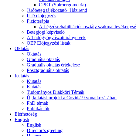
CPET (Spiroergometria)
Járóbeteg tájékoztató- Házirend
ILD előjegyzés
Fizioterápia
A Légzésrehabilitációs osztály szakmai tevékenys
Betegjogi képviselő
A Tüdőgyógyászati irányelvek
OEP Előjegyzési listák
Oktatás
Oktatás
Graduális oktatás
Graduális oktatás értékelése
Posztgraduális oktatás
Kutatás
Kutatás
Kutatás
Tudományos Diákköri Témák
Új kutatási projekt a Covid-19 vonatkozásában
PhD témák
Publikációk
Elérhetőség
English
English
Director’s greeting
History