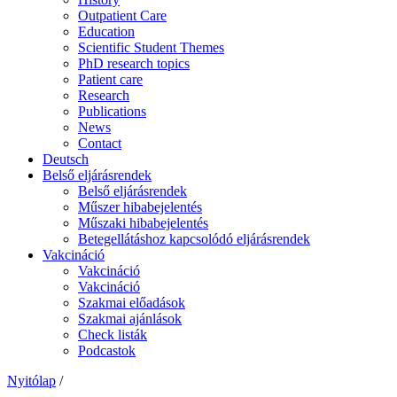
Outpatient Care
Education
Scientific Student Themes
PhD research topics
Patient care
Research
Publications
News
Contact
Deutsch
Belső eljárásrendek
Belső eljárásrendek
Műszer hibabejelentés
Műszaki hibabejelentés
Betegellátáshoz kapcsolódó eljárásrendek
Vakcináció
Vakcináció
Vakcináció
Szakmai előadások
Szakmai ajánlások
Check listák
Podcastok
Nyitólap
/