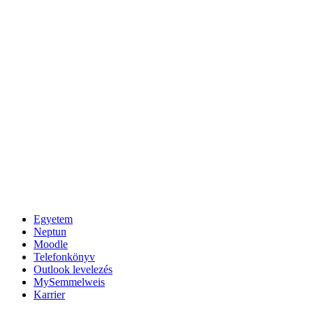
Egyetem
Neptun
Moodle
Telefonkönyv
Outlook levelezés
MySemmelweis
Karrier