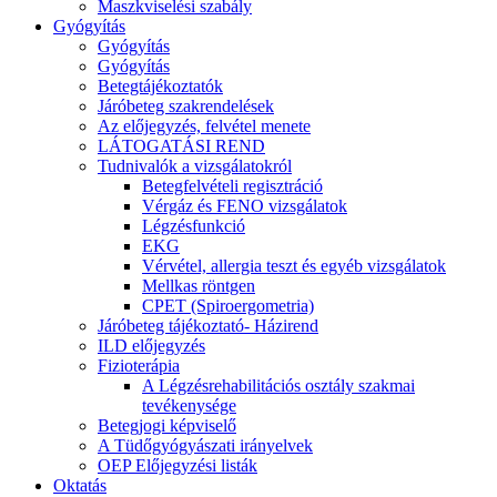
Maszkviselési szabály
Gyógyítás
Gyógyítás
Gyógyítás
Betegtájékoztatók
Járóbeteg szakrendelések
Az előjegyzés, felvétel menete
LÁTOGATÁSI REND
Tudnivalók a vizsgálatokról
Betegfelvételi regisztráció
Vérgáz és FENO vizsgálatok
Légzésfunkció
EKG
Vérvétel, allergia teszt és egyéb vizsgálatok
Mellkas röntgen
CPET (Spiroergometria)
Járóbeteg tájékoztató- Házirend
ILD előjegyzés
Fizioterápia
A Légzésrehabilitációs osztály szakmai
tevékenysége
Betegjogi képviselő
A Tüdőgyógyászati irányelvek
OEP Előjegyzési listák
Oktatás