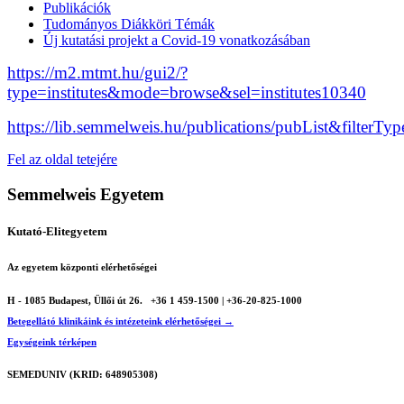
Publikációk
Tudományos Diákköri Témák
Új kutatási projekt a Covid-19 vonatkozásában
https://m2.mtmt.hu/gui2/?
type=institutes&mode=browse&sel=institutes10340
https://lib.semmelweis.hu/publications/pubList&fil
Fel az oldal tetejére
Semmelweis Egyetem
Kutató-Elitegyetem
Az egyetem központi elérhetőségei
H - 1085 Budapest, Üllői út 26.
+36 1 459-1500 | +36-20-825-1000
Betegellátó klinikáink és intézeteink elérhetőségei →
Egységeink térképen
SEMEDUNIV (KRID: 648905308)