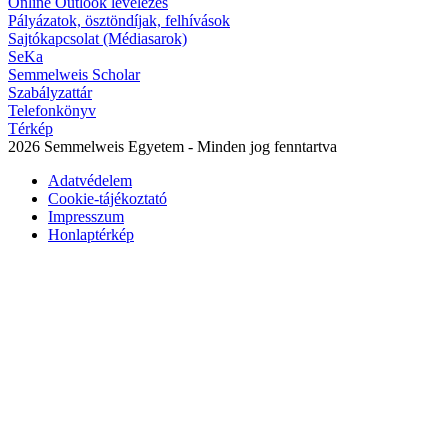
Online Outlook levelezés
Pályázatok, ösztöndíjak, felhívások
Sajtókapcsolat (Médiasarok)
SeKa
Semmelweis Scholar
Szabályzattár
Telefonkönyv
Térkép
2026 Semmelweis Egyetem - Minden jog fenntartva
Adatvédelem
Cookie-tájékoztató
Impresszum
Honlaptérkép