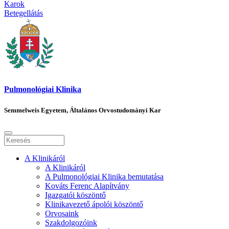
Karok
Betegellátás
Pulmonológiai Klinika
Semmelweis Egyetem, Általános Orvostudományi Kar
A Klinikáról
A Klinikáról
A Pulmonológiai Klinika bemutatása
Kováts Ferenc Alapítvány
Igazgatói köszöntő
Klinikavezető ápolói köszöntő
Orvosaink
Szakdolgozóink