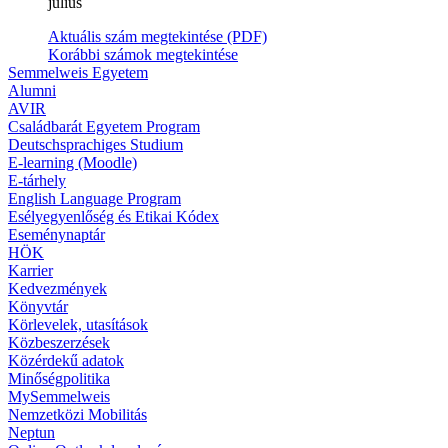
július
Aktuális szám megtekintése (PDF)
Korábbi számok megtekintése
Semmelweis Egyetem
Alumni
AVIR
Családbarát Egyetem Program
Deutschsprachiges Studium
E-learning (Moodle)
E-tárhely
English Language Program
Esélyegyenlőség és Etikai Kódex
Eseménynaptár
HÖK
Karrier
Kedvezmények
Könyvtár
Körlevelek, utasítások
Közbeszerzések
Közérdekű adatok
Minőségpolitika
MySemmelweis
Nemzetközi Mobilitás
Neptun