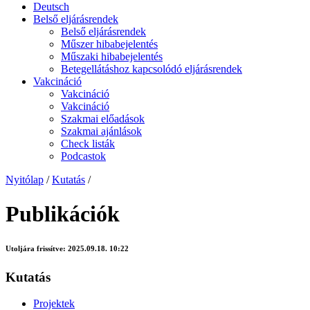
Deutsch
Belső eljárásrendek
Belső eljárásrendek
Műszer hibabejelentés
Műszaki hibabejelentés
Betegellátáshoz kapcsolódó eljárásrendek
Vakcináció
Vakcináció
Vakcináció
Szakmai előadások
Szakmai ajánlások
Check listák
Podcastok
Nyitólap
/
Kutatás
/
Publikációk
Utoljára frissítve:
2025.09.18. 10:22
Kutatás
Projektek