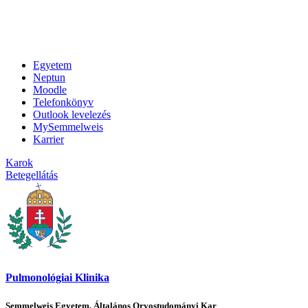
Egyetem
Neptun
Moodle
Telefonkönyv
Outlook levelezés
MySemmelweis
Karrier
Karok
Betegellátás
Pulmonológiai Klinika
Semmelweis Egyetem, Általános Orvostudományi Kar