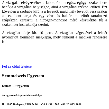
A vizsgálat elvégzéséhez a laboratórium egészségügyi szakembere
behívja a vizsgálati helyiségbe, ahol a vizsgálati székbe leülteti. Ezt
követően a szobába kifújja a levegőt, majd mély levegőt vesz szájon
át, ezt bent tartja és egy vírus és baktérium szűrőt tartalmazó
szájrészen keresztül a nitrogén-monoxid mérő készülékbe fúj a
szakember instrukciója szerint.
A vizsgálat ideje kb. 10 perc. A vizsgálat végeztével a leletét
nyomtatott formában megkapja, mely felkerül a medikai rendszere
is.
Fel az oldal tetejére
Semmelweis Egyetem
Kutató-Elitegyetem
Az egyetem központi elérhetőségei
H - 1085 Budapest, Üllői út 26.
+36 1 459-1500 | +36-20-825-1000