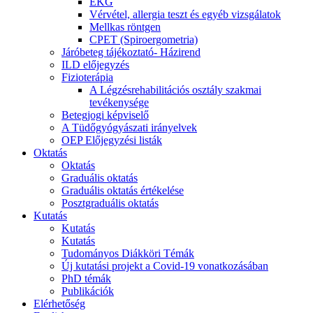
EKG
Vérvétel, allergia teszt és egyéb vizsgálatok
Mellkas röntgen
CPET (Spiroergometria)
Járóbeteg tájékoztató- Házirend
ILD előjegyzés
Fizioterápia
A Légzésrehabilitációs osztály szakmai
tevékenysége
Betegjogi képviselő
A Tüdőgyógyászati irányelvek
OEP Előjegyzési listák
Oktatás
Oktatás
Graduális oktatás
Graduális oktatás értékelése
Posztgraduális oktatás
Kutatás
Kutatás
Kutatás
Tudományos Diákköri Témák
Új kutatási projekt a Covid-19 vonatkozásában
PhD témák
Publikációk
Elérhetőség