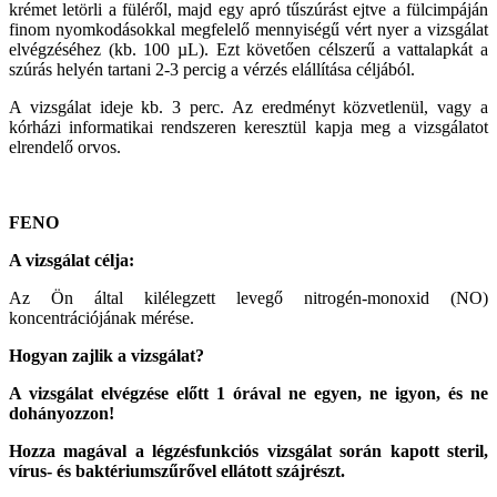
krémet letörli a füléről, majd egy apró tűszúrást ejtve a fülcimpáján
finom nyomkodásokkal megfelelő mennyiségű vért nyer a vizsgálat
elvégzéséhez (kb. 100 µL). Ezt követően célszerű a vattalapkát a
szúrás helyén tartani 2-3 percig a vérzés elállítása céljából.
A vizsgálat ideje kb. 3 perc. Az eredményt közvetlenül, vagy a
kórházi informatikai rendszeren keresztül kapja meg a vizsgálatot
elrendelő orvos.
FENO
A vizsgálat célja:
Az Ön által kilélegzett levegő nitrogén-monoxid (NO)
koncentrációjának mérése.
Hogyan zajlik a vizsgálat?
A vizsgálat elvégzése előtt 1 órával ne egyen, ne igyon, és ne
dohányozzon!
Hozza magával a légzésfunkciós vizsgálat során kapott steril,
vírus- és baktériumszűrővel ellátott szájrészt.