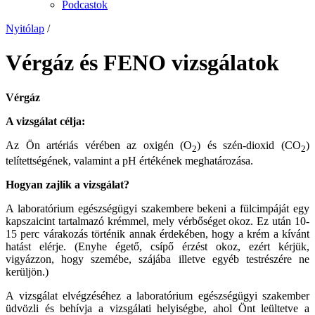
Podcastok
Nyitólap
/
Vérgáz és FENO vizsgálatok
Vérgáz
A vizsgálat célja:
Az Ön artériás vérében az oxigén (O
) és szén-dioxid (CO
)
2
2
telítettségének, valamint a pH értékének meghatározása.
Hogyan zajlik a vizsgálat?
A laboratórium egészségügyi szakembere bekeni a fülcimpáját egy
kapszaicint tartalmazó krémmel, mely vérbőséget okoz. Ez után 10-
15 perc várakozás történik annak érdekében, hogy a krém a kívánt
hatást elérje. (Enyhe égető, csípő érzést okoz, ezért kérjük,
vigyázzon, hogy szemébe, szájába illetve egyéb testrészére ne
kerüljön.)
A vizsgálat elvégzéséhez a laboratórium egészségügyi szakember
üdvözli és behívja a vizsgálati helyiségbe, ahol Önt leültetve a