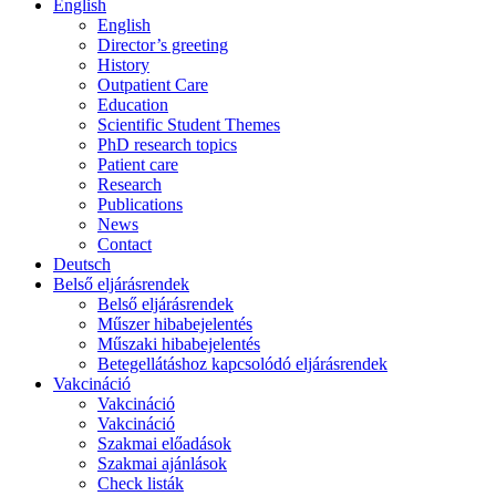
English
English
Director’s greeting
History
Outpatient Care
Education
Scientific Student Themes
PhD research topics
Patient care
Research
Publications
News
Contact
Deutsch
Belső eljárásrendek
Belső eljárásrendek
Műszer hibabejelentés
Műszaki hibabejelentés
Betegellátáshoz kapcsolódó eljárásrendek
Vakcináció
Vakcináció
Vakcináció
Szakmai előadások
Szakmai ajánlások
Check listák