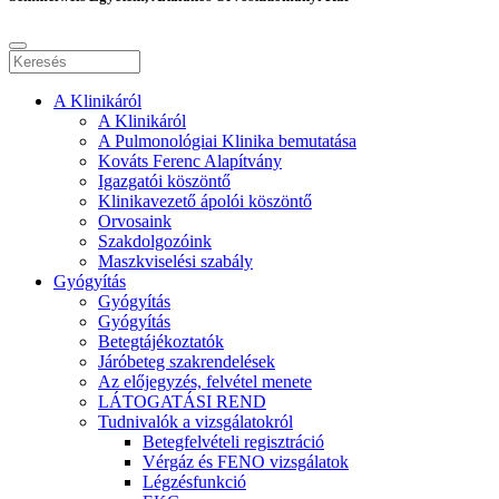
A Klinikáról
A Klinikáról
A Pulmonológiai Klinika bemutatása
Kováts Ferenc Alapítvány
Igazgatói köszöntő
Klinikavezető ápolói köszöntő
Orvosaink
Szakdolgozóink
Maszkviselési szabály
Gyógyítás
Gyógyítás
Gyógyítás
Betegtájékoztatók
Járóbeteg szakrendelések
Az előjegyzés, felvétel menete
LÁTOGATÁSI REND
Tudnivalók a vizsgálatokról
Betegfelvételi regisztráció
Vérgáz és FENO vizsgálatok
Légzésfunkció