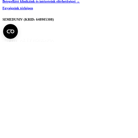
Betegellátó klinikáink és intézeteink elérhetőségei →
Egységeink térképen
SEMEDUNIV (KRID: 648905308)