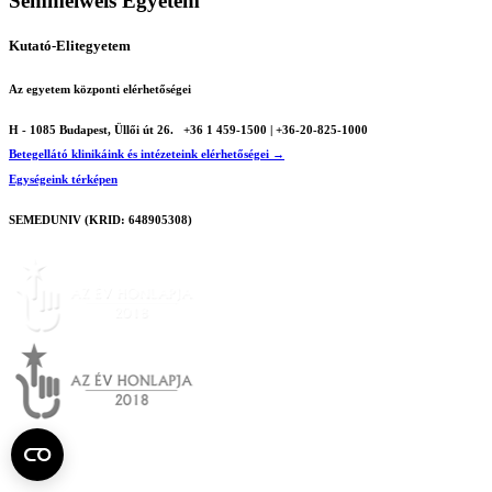
Semmelweis Egyetem
Kutató-Elitegyetem
Az egyetem központi elérhetőségei
H - 1085 Budapest, Üllői út 26.
+36 1 459-1500 | +36-20-825-1000
Betegellátó klinikáink és intézeteink elérhetőségei →
Egységeink térképen
SEMEDUNIV (KRID: 648905308)