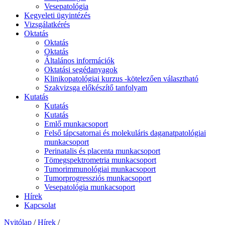
Vesepatológia
Kegyeleti ügyintézés
Vizsgálatkérés
Oktatás
Oktatás
Oktatás
Általános információk
Oktatási segédanyagok
Klinikopatológiai kurzus -kötelezően választható
Szakvizsga előkészítő tanfolyam
Kutatás
Kutatás
Kutatás
Emlő munkacsoport
Felső tápcsatornai és molekuláris daganatpatológiai
munkacsoport
Perinatalis és placenta munkacsoport
Tömegspektrometria munkacsoport
Tumorimmunológiai munkacsoport
Tumorprogressziós munkacsoport
Vesepatológia munkacsoport
Hírek
Kapcsolat
Nyitólap
/
Hírek
/