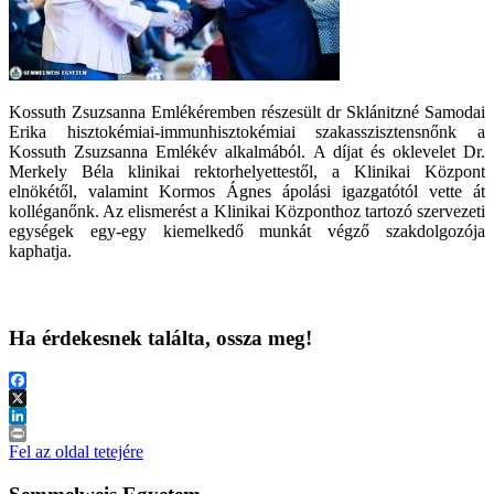
Kossuth Zsuzsanna Emlékéremben részesült dr Sklánitzné Samodai
Erika hisztokémiai-immunhisztokémiai szakasszisztensnőnk a
Kossuth Zsuzsanna Emlékév alkalmából. A díjat és oklevelet Dr.
Merkely Béla klinikai rektorhelyettestől, a Klinikai Központ
elnökétől, valamint Kormos Ágnes ápolási igazgatótól vette át
kolléganőnk. Az elismerést a Klinikai Központhoz tartozó szervezeti
egységek egy-egy kiemelkedő munkát végző szakdolgozója
kaphatja.
Ha érdekesnek találta, ossza meg!
Facebook
X
LinkedIn
Print
Fel az oldal tetejére