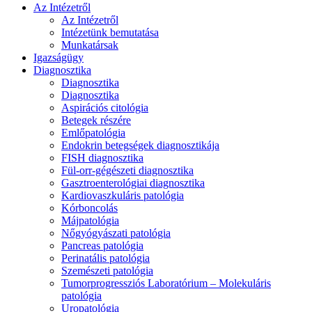
Az Intézetről
Az Intézetről
Intézetünk bemutatása
Munkatársak
Igazságügy
Diagnosztika
Diagnosztika
Diagnosztika
Aspirációs citológia
Betegek részére
Emlőpatológia
Endokrin betegségek diagnosztikája
FISH diagnosztika
Fül-orr-gégészeti diagnosztika
Gasztroenterológiai diagnosztika
Kardiovaszkuláris patológia
Kórboncolás
Májpatológia
Nőgyógyászati patológia
Pancreas patológia
Perinatális patológia
Szemészeti patológia
Tumorprogressziós Laboratórium – Molekuláris
patológia
Uropatológia