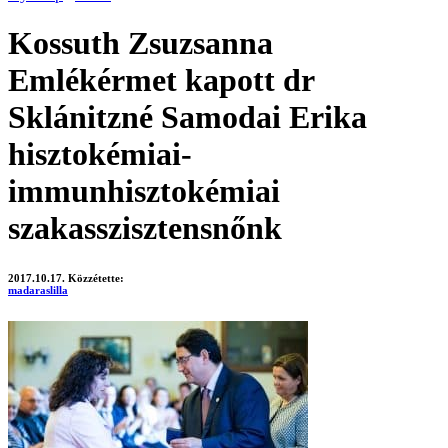
Kossuth Zsuzsanna
Emlékérmet kapott dr
Sklánitzné Samodai Erika
hisztokémiai-
immunhisztokémiai
szakasszisztensnőnk
2017.10.17.
Közzétette:
madaraslilla