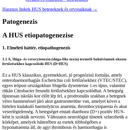
Hasznos linkek HUS betegeknek és orvosaiknak →
Patogenezis
A HUS etiopatogenezise
1. Elméleti háttér, etiopathogenezis
1.1 A, Shiga- és verocytotoxin (shiga-like toxin) termelő baktériumok okozta
fertőzésekhez kapcsolódó HUS (D+HUS)
Ez a HUS klasszikus, gyermekkori, jó prognózisú formája, amely
enterohaemorrhagiás Escherichia coli fertőzésekhez (VTEC/STEC),
egyes trópusi országokban Shigella dysenteriae 1-es típus, valamint
ritkán Citrobacter freundii fertőzésekhez kapcsolódhat. A betegség
típusosan iskolás kor előtt lép fel, a prodromális szakban a betegnek
véres hasmenéssel járó akut gastroenteritise van, amelyet követ a
hirtelen kialakuló haemolyticus anaemia, thrombocytopaenia és akut
veseelégtelenség. A betegséget emiatt diarrhoea (D+) pozitív HUS-
ként is szokták nevezni. Változatos neurológiai tünetek színezhetik a
kórképet, amelyek hátterében az esetek többségében a
hyponatraemia áll, de agyi thrombosis és haemorrhagia is