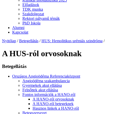
Klinikai Biostatisztika 2025
Előadások
TDK munka
Szakdolgozat
Rektori pályamű témák
PhD Iskola
Alumni
Kapcsolat
Nyitólap
/
Betegellátás
/
HUS: Hemolitikus urémiás szindróma
/
A HUS-ról orvosoknak
Betegellátás
Országos Angioödéma Referenciaközpont
Angioödéma szakambulancia
Gyermekek akut ellátása
Felnőttek akut ellátása
Fontos információk a HANO-ról
A HANO-ról orvosoknak
A HANO-ról betegeknek
Hasznos linkek a HANO-ról
Betegszervezet