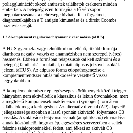
poliagglutinációt okozó antitestek találhatók csaknem minden
emberben. A betegség ezen formájára a fő vércsoport
meghatározásának a nehézsége hívhatja fel a figyelmet,
diagnosztikájában a T antigén kimutatása és a direkt Coombs
pozitivitás segít.
1.2 A komplement regulációs folyamatok károsodása (aHUS)
A HUS gyermek- vagy felnőttkorban fellépő, ritkább formája
diarrhoea negatív, vagyis az anamnézisben nem szerepel (véres)
hasmenés. Ebben a formában relapszusokkal kell számolni és a
betegség familiaritást mutathat, emiatt atípusos jelzővel szokták
jelezni (aHUS). Az atípusos forma etiopathogenezise a
komplementrendszer hibás működésére vezethető vissza
leggyakrabban.
A komplementrendszer ép, egészséges körülmények között trigger
hiányában nem aktiválódik a klasszikus és lektin útvonalakon, mert
a megfelelő komponensek inaktív enzim (zymogén) formában
találhatók meg a keringésben. Az alternatív útvonal (AP) alapvető
jellegzetessége azonban a lassú spontán aktiváció, folyamatos C3
hasadás. Az aktiváció felgyorsulásának (amplifikáció) elmaradása
annak köszönhető, hogy az ép, egészséges szervezetben a sejtek
felszíne szialoproteinekkel fedett, ami fékezi az aktivált C3