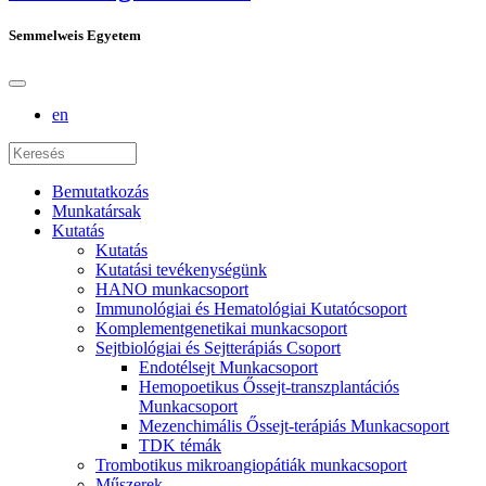
Semmelweis Egyetem
en
Bemutatkozás
Munkatársak
Kutatás
Kutatás
Kutatási tevékenységünk
HANO munkacsoport
Immunológiai és Hematológiai Kutatócsoport
Komplementgenetikai munkacsoport
Sejtbiológiai és Sejtterápiás Csoport
Endotélsejt Munkacsoport
Hemopoetikus Őssejt-transzplantációs
Munkacsoport
Mezenchimális Őssejt-terápiás Munkacsoport
TDK témák
Trombotikus mikroangiopátiák munkacsoport
Műszerek