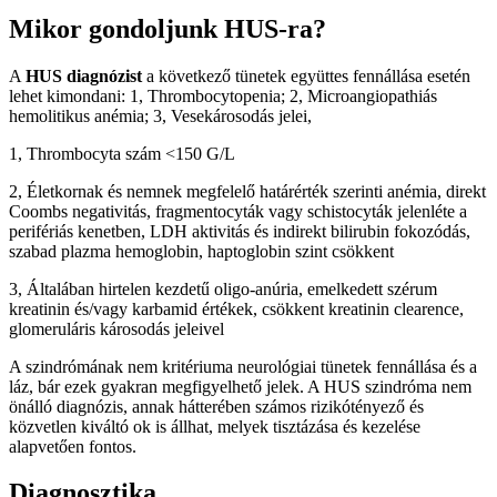
Mikor gondoljunk HUS-ra?
A
HUS diagnózist
a következő tünetek együttes fennállása esetén
lehet kimondani: 1, Thrombocytopenia; 2, Microangiopathiás
hemolitikus anémia; 3, Vesekárosodás jelei,
1, Thrombocyta szám <150 G/L
2, Életkornak és nemnek megfelelő határérték szerinti anémia, direkt
Coombs negativitás, fragmentocyták vagy schistocyták jelenléte a
perifériás kenetben, LDH aktivitás és indirekt bilirubin fokozódás,
szabad plazma hemoglobin, haptoglobin szint csökkent
3, Általában hirtelen kezdetű oligo-anúria, emelkedett szérum
kreatinin és/vagy karbamid értékek, csökkent kreatinin clearence,
glomeruláris károsodás jeleivel
A szindrómának nem kritériuma neurológiai tünetek fennállása és a
láz, bár ezek gyakran megfigyelhető jelek. A HUS szindróma nem
önálló diagnózis, annak hátterében számos rizikótényező és
közvetlen kiváltó ok is állhat, melyek tisztázása és kezelése
alapvetően fontos.
Diagnosztika