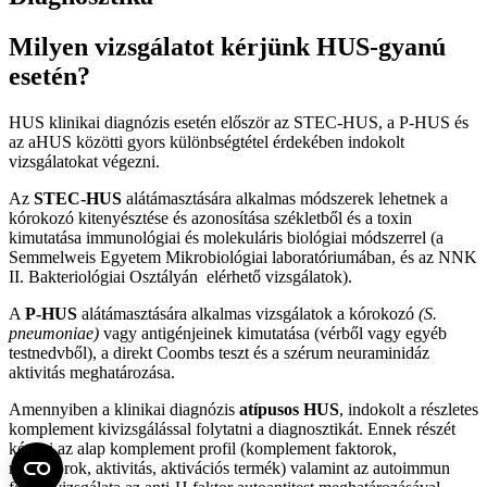
Milyen vizsgálatot kérjünk HUS-gyanú
esetén?
HUS klinikai diagnózis esetén először az STEC-HUS, a P-HUS és
az aHUS közötti gyors különbségtétel érdekében indokolt
vizsgálatokat végezni.
Az
STEC-HUS
alátámasztására alkalmas módszerek lehetnek a
kórokozó kitenyésztése és azonosítása székletből és a toxin
kimutatása immunológiai és molekuláris biológiai módszerrel (a
Semmelweis Egyetem Mikrobiológiai laboratóriumában, és az NNK
II. Bakteriológiai Osztályán elérhető vizsgálatok).
A
P-HUS
alátámasztására alkalmas vizsgálatok a kórokozó
(S.
pneumoniae)
vagy antigénjeinek kimutatása (vérből vagy egyéb
testnedvből), a direkt Coombs teszt és a szérum neuraminidáz
aktivitás meghatározása.
Amennyiben a klinikai diagnózis
atípusos HUS
, indokolt a részletes
komplement kivizsgálással folytatni a diagnosztikát. Ennek részét
képezi az alap komplement profil (komplement faktorok,
regulátorok, aktivitás, aktivációs termék) valamint az autoimmun