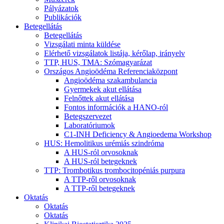
Pályázatok
Publikációk
Betegellátás
Betegellátás
Vizsgálati minta küldése
Elérhető vizsgálatok listája, kérőlap, irányelv
TTP, HUS, TMA: Szómagyarázat
Országos Angioödéma Referenciaközpont
Angioödéma szakambulancia
Gyermekek akut ellátása
Felnőttek akut ellátása
Fontos információk a HANO-ról
Betegszervezet
Laboratóriumok
C1-INH Deficiency & Angioedema Workshop
HUS: Hemolitikus urémiás szindróma
A HUS-ról orvosoknak
A HUS-ról betegeknek
TTP: Trombotikus trombocitopéniás purpura
A TTP-ről orvosoknak
A TTP-ről betegeknek
Oktatás
Oktatás
Oktatás