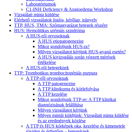
Laboratóriumok
C1-INH Deficiency & Angioedema Workshop
Vizsgálati minta küldése
Elérhető vizsgálatok listája, kérőlap, irányelv
TTP, HUS, TMA: Szómagyarázat betegek részére
HUS: Hemolitikus urémiás szindróma
A HUS-ról orvosoknak
A HUS etiopatogenezise
Mikor gondoljunk HUS-ra?
Milyen vizsgálatot kérjünk HUS-gyanú esetén?
A HUS kivizsgálás során végzett mérések
értékelése
A HUS-ról betegeknek
TTP: Trombotikus trombocitopéniás purpura
A TTP-ről orvosoknak
A TTP patogenezise
A TTP klinikuma és kórlefolyása
A TTP kezelése
Mikor gondoljunk TTP-re: A TTP klinikai
diagnózisának felállítása
Milyen vizsgálatot kérjünk
Milyen mintát küldjünk: Vizsgálati minta küldése
és az eredmények közlése
A TTP és HUS kórképek oka, kezelése és kimenetele
röviden és érthetően – betegeknek