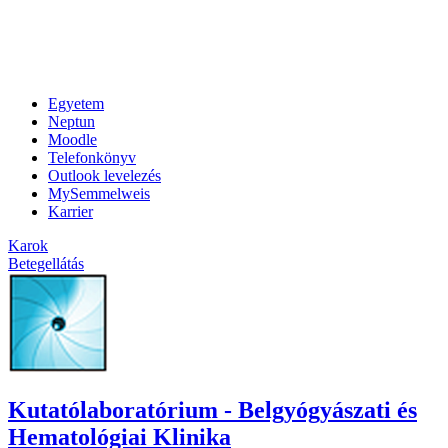
Egyetem
Neptun
Moodle
Telefonkönyv
Outlook levelezés
MySemmelweis
Karrier
Karok
Betegellátás
Kutatólaboratórium - Belgyógyászati és
Hematológiai Klinika