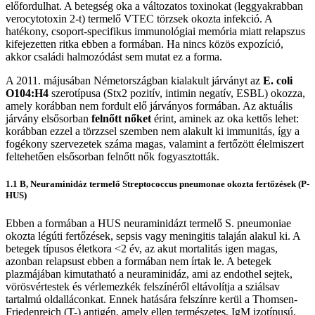
előfordulhat. A betegség oka a változatos toxinokat (leggyakrabban
verocytotoxin 2-t) termelő VTEC törzsek okozta infekció. A
hatékony, csoport-specifikus immunológiai memória miatt relapszus
kifejezetten ritka ebben a formában. Ha nincs közös expozíció,
akkor családi halmozódást sem mutat ez a forma.
A 2011. májusában Németországban kialakult járványt az
E. coli
O104:H4
szerotípusa (Stx2 pozitív, intimin negatív, ESBL) okozza,
amely korábban nem fordult elő járványos formában. Az aktuális
járvány elsősorban
felnőtt nőket
érint, aminek az oka kettős lehet:
korábban ezzel a törzzsel szemben nem alakult ki immunitás, így a
fogékony szervezetek száma magas, valamint a fertőzött élelmiszert
feltehetően elsősorban felnőtt nők fogyasztották.
1.1 B, Neuraminidáz termelő Streptococcus pneumonae okozta fertőzések (P-
HUS)
Ebben a formában a HUS neuraminidázt termelő S. pneumoniae
okozta légúti fertőzések, sepsis vagy meningitis talaján alakul ki. A
betegek típusos életkora <2 év, az akut mortalitás igen magas,
azonban relapsust ebben a formában nem írtak le. A betegek
plazmájában kimutatható a neuraminidáz, ami az endothel sejtek,
vörösvértestek és vérlemezkék felszínéről eltávolítja a sziálsav
tartalmú oldalláconkat. Ennek hatására felszínre kerül a Thomsen-
Friedenreich (T-) antigén, amely ellen természetes, IgM izotípusú,