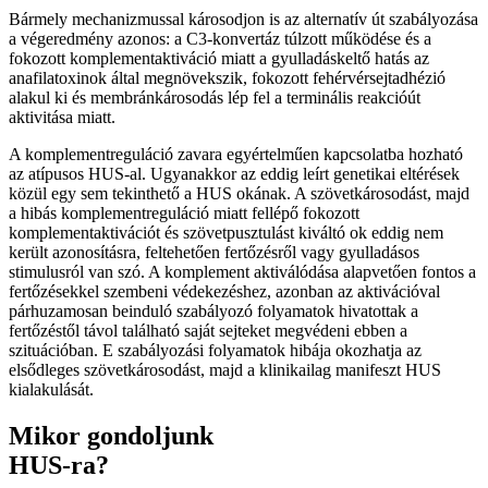
Bármely mechanizmussal károsodjon is az alternatív út szabályozása
a végeredmény azonos: a C3-konvertáz túlzott működése és a
fokozott komplementaktiváció miatt a gyulladáskeltő hatás az
anafilatoxinok által megnövekszik, fokozott fehérvérsejtadhézió
alakul ki és membránkárosodás lép fel a terminális reakcióút
aktivitása miatt.
A komplementreguláció zavara egyértelműen kapcsolatba hozható
az atípusos HUS-al. Ugyanakkor az eddig leírt genetikai eltérések
közül egy sem tekinthető a HUS okának. A szövetkárosodást, majd
a hibás komplementreguláció miatt fellépő fokozott
komplementaktivációt és szövetpusztulást kiváltó ok eddig nem
került azonosításra, feltehetően fertőzésről vagy gyulladásos
stimulusról van szó. A komplement aktiválódása alapvetően fontos a
fertőzésekkel szembeni védekezéshez, azonban az aktivációval
párhuzamosan beinduló szabályozó folyamatok hivatottak a
fertőzéstől távol található saját sejteket megvédeni ebben a
szituációban. E szabályozási folyamatok hibája okozhatja az
elsődleges szövetkárosodást, majd a klinikailag manifeszt HUS
kialakulását.
Mikor gondoljunk
HUS-ra?