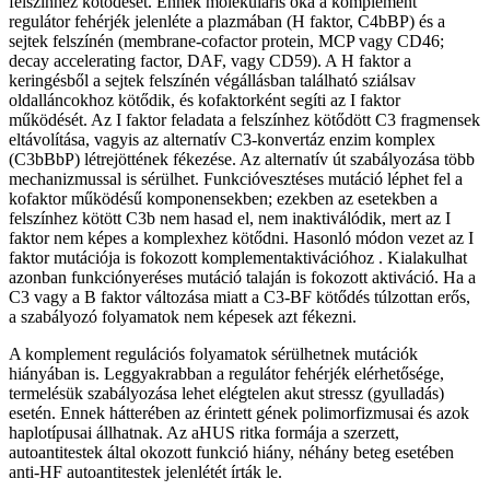
felszínhez kötődését. Ennek molekuláris oka a komplement
regulátor fehérjék jelenléte a plazmában (H faktor, C4bBP) és a
sejtek felszínén (membrane-cofactor protein, MCP vagy CD46;
decay accelerating factor, DAF, vagy CD59). A H faktor a
keringésből a sejtek felszínén végállásban található sziálsav
oldalláncokhoz kötődik, és kofaktorként segíti az I faktor
működését. Az I faktor feladata a felszínhez kötődött C3 fragmensek
eltávolítása, vagyis az alternatív C3-konvertáz enzim komplex
(C3bBbP) létrejöttének fékezése. Az alternatív út szabályozása több
mechanizmussal is sérülhet. Funkcióvesztéses mutáció léphet fel a
kofaktor működésű komponensekben; ezekben az esetekben a
felszínhez kötött C3b nem hasad el, nem inaktiválódik, mert az I
faktor nem képes a komplexhez kötődni. Hasonló módon vezet az I
faktor mutációja is fokozott komplementaktivációhoz . Kialakulhat
azonban funkciónyeréses mutáció talaján is fokozott aktiváció. Ha a
C3 vagy a B faktor változása miatt a C3-BF kötődés túlzottan erős,
a szabályozó folyamatok nem képesek azt fékezni.
A komplement regulációs folyamatok sérülhetnek mutációk
hiányában is. Leggyakrabban a regulátor fehérjék elérhetősége,
termelésük szabályozása lehet elégtelen akut stressz (gyulladás)
esetén. Ennek hátterében az érintett gének polimorfizmusai és azok
haplotípusai állhatnak. Az aHUS ritka formája a szerzett,
autoantitestek által okozott funkció hiány, néhány beteg esetében
anti-HF autoantitestek jelenlétét írták le.