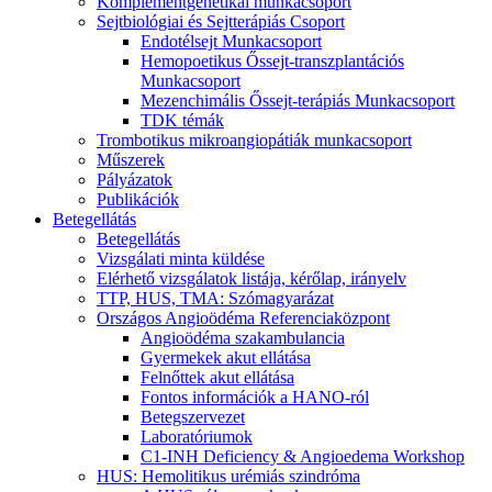
Komplementgenetikai munkacsoport
Sejtbiológiai és Sejtterápiás Csoport
Endotélsejt Munkacsoport
Hemopoetikus Őssejt-transzplantációs
Munkacsoport
Mezenchimális Őssejt-terápiás Munkacsoport
TDK témák
Trombotikus mikroangiopátiák munkacsoport
Műszerek
Pályázatok
Publikációk
Betegellátás
Betegellátás
Vizsgálati minta küldése
Elérhető vizsgálatok listája, kérőlap, irányelv
TTP, HUS, TMA: Szómagyarázat
Országos Angioödéma Referenciaközpont
Angioödéma szakambulancia
Gyermekek akut ellátása
Felnőttek akut ellátása
Fontos információk a HANO-ról
Betegszervezet
Laboratóriumok
C1-INH Deficiency & Angioedema Workshop
HUS: Hemolitikus urémiás szindróma