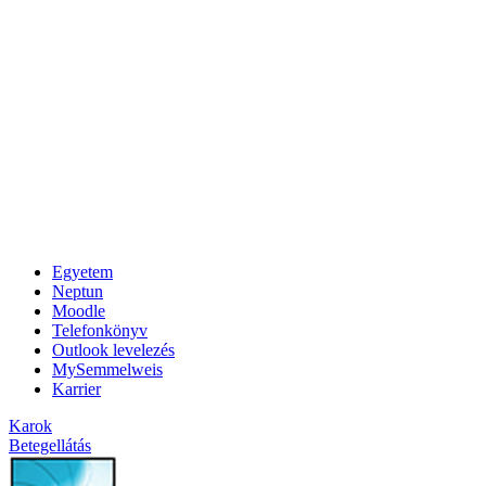
Egyetem
Neptun
Moodle
Telefonkönyv
Outlook levelezés
MySemmelweis
Karrier
Karok
Betegellátás