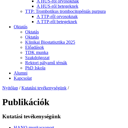
A HUS-ról orvosoknak
A HUS-ról betegeknek
TTP: Trombotikus trombocitopéniás purpura
A TTP-ről orvosoknak
A TTP-ről betegeknek
Oktatás
Oktatás
Oktatás
Klinikai Biostatisztika 2025
Előadások
TDK munka
Szakdolgozat
Rektori pályamű témák
PhD Iskola
Alumni
Kapcsolat
Nyitólap
/
Kutatási tevékenységünk
/
Publikációk
Kutatási tevékenységünk
HANO munkacsoport