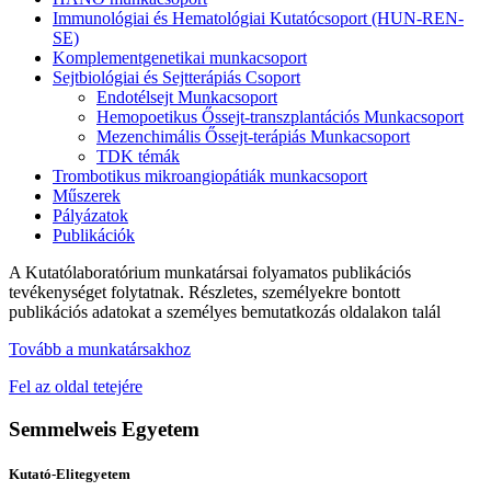
Immunológiai és Hematológiai Kutatócsoport (HUN-REN-
SE)
Komplementgenetikai munkacsoport
Sejtbiológiai és Sejtterápiás Csoport
Endotélsejt Munkacsoport
Hemopoetikus Őssejt-transzplantációs Munkacsoport
Mezenchimális Őssejt-terápiás Munkacsoport
TDK témák
Trombotikus mikroangiopátiák munkacsoport
Műszerek
Pályázatok
Publikációk
A Kutatólaboratórium munkatársai folyamatos publikációs
tevékenységet folytatnak. Részletes, személyekre bontott
publikációs adatokat a személyes bemutatkozás oldalakon talál
Tovább a munkatársakhoz
Fel az oldal tetejére
Semmelweis Egyetem
Kutató-Elitegyetem