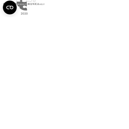
Semmelweis
Egyetem újság
július
Aktuális szám megtekintése (PDF)
Korábbi számok megtekintése
Semmelweis Egyetem
Alumni
AVIR
Családbarát Egyetem Program
Deutschsprachiges Studium
E-learning (Moodle)
E-tárhely
English Language Program
Esélyegyenlőség és Etikai Kódex
Eseménynaptár
HÖK
Karrier