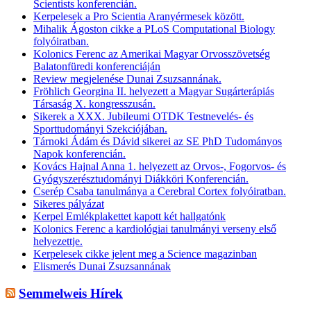
Scientists konferencián.
Kerpelesek a Pro Scientia Aranyérmesek között.
Mihalik Ágoston cikke a PLoS Computational Biology
folyóiratban.
Kolonics Ferenc az Amerikai Magyar Orvosszövetség
Balatonfüredi konferenciáján
Review megjelenése Dunai Zsuzsannának.
Fröhlich Georgina II. helyezett a Magyar Sugárterápiás
Társaság X. kongresszusán.
Sikerek a XXX. Jubileumi OTDK Testnevelés- és
Sporttudományi Szekciójában.
Tárnoki Ádám és Dávid sikerei az SE PhD Tudományos
Napok konferencián.
Kovács Hajnal Anna 1. helyezett az Orvos-, Fogorvos- és
Gyógyszerésztudományi Diákköri Konferencián.
Cserép Csaba tanulmánya a Cerebral Cortex folyóiratban.
Sikeres pályázat
Kerpel Emlékplakettet kapott két hallgatónk
Kolonics Ferenc a kardiológiai tanulmányi verseny első
helyezettje.
Kerpelesek cikke jelent meg a Science magazinban
Elismerés Dunai Zsuzsannának
Semmelweis Hírek