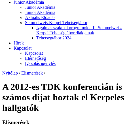
Junior Akadémia
Junior Akadémia
Junior Akadémia
Aktuális Előadás
Semmelweis-Kerpel Tehetségtábor
Izgalmas szakmai programok a II. Semmelweis-
Kerpel Tehetségtábor diákjainak
Tehetségtábor 2024
Hírek
Kapcsolat
Kapcsolat
Elérhetőség
Igazolás igénylés
Nyitólap
/
Elismerések
/
A 2012-es TDK konferencián is
számos díjat hoztak el Kerpeles
hallgatók
Elismerések