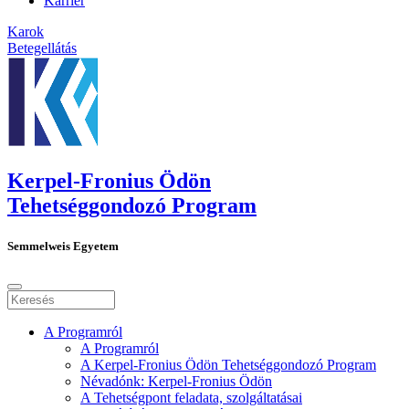
Karrier
Karok
Betegellátás
Kerpel-Fronius Ödön
Tehetséggondozó Program
Semmelweis Egyetem
A Programról
A Programról
A Kerpel-Fronius Ödön Tehetséggondozó Program
Névadónk: Kerpel-Fronius Ödön
A Tehetségpont feladata, szolgáltatásai