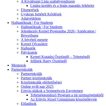
A Kiválósági Lista szabályrendszere
Listára kerülés és a listán maradás feltételei
Elismerések
Gyakran Ismételt Kérdések
Adatvédelem
Hallgatóknak | For Students
Hallgatóknak | For Students
Jelentkezés Kerpel Programba 2026 | Application |
Bewerbung
A felvételi menete
Kerpel Olvasókör
Hallgatók
Pályázatok
Kerpel Kutatási Ösztöndíj – Tehetségdíj
Jellinek Harry Ösztöndíj
Mentorok
Partneriskolák
Partneriskolák
Partner középiskolák
Középiskolák elérhetőségei
Online nyílt nap 2025
Eötvös-diákok a Semmelweis Egyetemen
Tehetséggondozó Program a mi szemszögünkből
Az Eötvös József Gimnázium köszönőlevele
Előadások