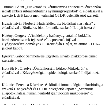
Trimmel Bálint „Funkcionális, kétdimenziós epithelium létrehozása
izolált emberi submandibuláris nyálmirigysejtekből” c. előadásával a
szekció I. díját kapta meg, valamint OTDK delegáltságot szerzett.
Huszár István Norbert „Határfelületi víz biofizikai vizsgálata” c.
előadásával a Biofizika, bioinformatika szekció II. díját hozta el.
Hetényi Gergely „Vízoldékony hatóanyag tartalmú bukkális
hordozórendszerek fejlesztése” c. prezentációjával a
Gyógyszerésztudományok II. szekcióján I. díjat, valamint OTDK-
jelölést kapott.
Egervári Gábor Semmelweis Egyetem Kiváló Diákköröse címet
szerezte meg.
Horváth N. Orsolya „Öngyilkossági körkép Miskolcról” c.
előadásával a Közegészségtan-epidemiológia szekció I. díját hozta
el.
Kolonics Ferenc a Kísérletes és klinikai immunológia, mikrobiológia
szekció I. helyezését és OTDK delegációt kapott a „Szeptikus
állapotok hatása humán neutrofil granulociták működésére” c.
előadásával.