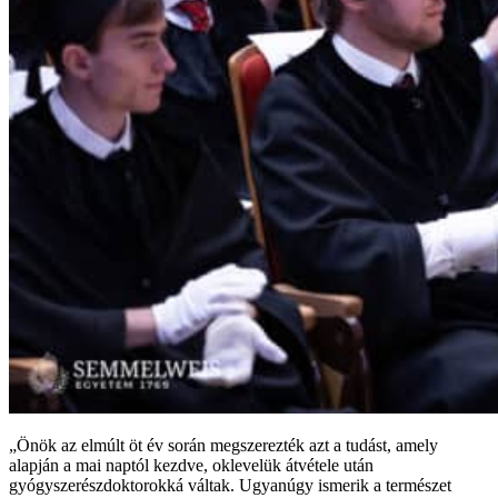
„Önök az elmúlt öt év során megszerezték azt a tudást, amely
alapján a mai naptól kezdve, oklevelük átvétele után
gyógyszerészdoktorokká váltak. Ugyanúgy ismerik a természet