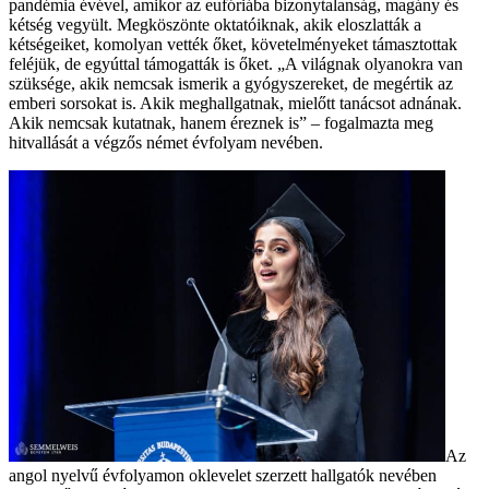
pandémia évével, amikor az eufóriába bizonytalanság, magány és
kétség vegyült. Megköszönte oktatóiknak, akik eloszlatták a
kétségeiket, komolyan vették őket, követelményeket támasztottak
feléjük, de egyúttal támogatták is őket. „A világnak olyanokra van
szüksége, akik nemcsak ismerik a gyógyszereket, de megértik az
emberi sorsokat is. Akik meghallgatnak, mielőtt tanácsot adnának.
Akik nemcsak kutatnak, hanem éreznek is” – fogalmazta meg
hitvallását a végzős német évfolyam nevében.
Az
angol nyelvű évfolyamon oklevelet szerzett hallgatók nevében