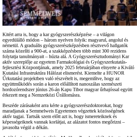
Kitért arra is, hogy a kar gyógyszerészképzése – a világon
egyedülálló módon – három nyelven folyik: magyarul, angolul és
németül. A graduális gyógyszerészképzésben résztvevő hallgatók
száma közelíti a 900-at, a szakképzésben több mint 300 rezidens
folytatja tanulmányait – húzta alá. A Gyógyszerésztudományi Kar
aktív szereplője az egyetem Farmakológiai és Gyógyszerkutatás-
fejlesztési Központjának, amely 2025 februárjában elnyerte a Kiváló
Kutatási Infrastruktúra Hálózat elismerést. Kiemelte a HUNOR
Űrkutatási projektben való részvételt is, megemlítve, hogy az
együttműködés során a karon előállított nanoszálas szemészeti
hordozórendszer június 26-án Kapu Tibor magyar űrhajóssal együtt
érkezett meg a Nemzetközi Űrállomásra.
Beszéde zárásaként arra kérte a gyógyszerészdoktorokat, hogy
maradjanak a Semmelweis Egyetemen végzettek közösségének
aktív tagjai. Tartsák szem előtt azt is, hogy ismereteiknek és
képességeiknek vannak korlátjai, az alázatot fontos megőrizni –
javasolta végül a dékán.