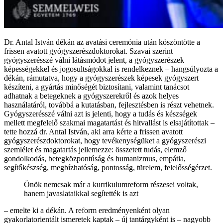
Dr. Antal István dékán az avatási ceremónia után köszöntötte a
frissen avatott gyógyszerészdoktorokat. Szavai szerint
gyógyszerésszé válni látásmódot jelent, a gyógyszerészek
képességekkel és jogosultságokkal is rendelkeznek – hangsúlyozta a
dékán, rámutatva, hogy a gyógyszerészek képesek gyógyszert
készíteni, a gyártás minőségét biztosítani, valamint tanácsot
adhatnak a betegeknek a gyógyszerekről és azok helyes
használatáról, továbbá a kutatásban, fejlesztésben is részt vehetnek.
Gyógyszerésszé válni azt is jelenti, hogy a tudás és készségek
mellett megfelelő szakmai magatartást és hitvallást is elsajátítottak –
tette hozzá dr. Antal István, aki arra kérte a frissen avatott
gyógyszerészdoktorokat, hogy tevékenységüket a gyógyszerészi
szemlélet és magatartás jellemezze: összetett tudás, elemző
gondolkodás, betegközpontúság és humanizmus, empátia,
segítőkészség, megbízhatóság, pontosság, türelem, felelősségérzet.
Önök nemcsak már a kurrikulumreform részesei voltak,
hanem javaslataikkal segítették is azt
– emelte ki a dékán. A reform eredményenként olyan
gyakorlatorientált ismeretek kaptak – új tantárgyként is – nagyobb