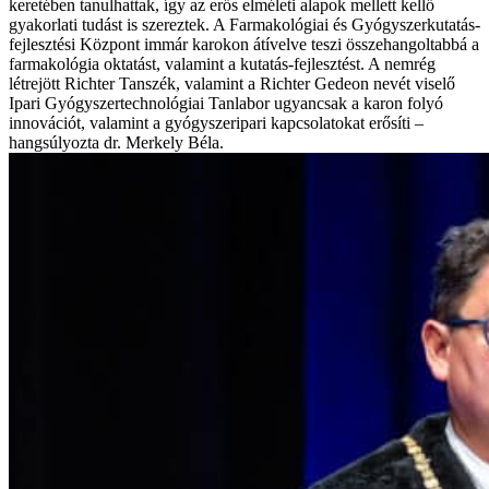
keretében tanulhattak, így az erős elméleti alapok mellett kellő
gyakorlati tudást is szereztek. A Farmakológiai és Gyógyszerkutatás-
fejlesztési Központ immár karokon átívelve teszi összehangoltabbá a
farmakológia oktatást, valamint a kutatás-fejlesztést. A nemrég
létrejött Richter Tanszék, valamint a Richter Gedeon nevét viselő
Ipari Gyógyszertechnológiai Tanlabor ugyancsak a karon folyó
innovációt, valamint a gyógyszeripari kapcsolatokat erősíti –
hangsúlyozta dr. Merkely Béla.