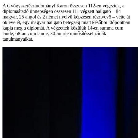
A Gyógyszerésztudományi Karon összesen 112-en végeztek, a
diplomaátadó ünnepségen összesen 111 végzett hallgató – 84
magyar, 25 angol és 2 német nyelvű képzésen résztvevő – vette át
oklevelét, egy magyar hallgató betegség miatt későbbi időpontban
kapja meg a diplomát. A végzettek közülük 14-en summa cum
laude, 68-an cum laude, 30-an rite minősítéssel zárták
tanulmányaikat.