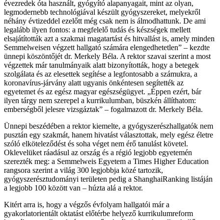
évezredek óta használt, gyógyító alapanyagait, mint az olyan,
legmodernebb technológiával készült gyógyszereket, melyekről
néhány évtizeddel ezelőtt még csak nem is álmodhattunk. De ami
legalább ilyen fontos: a megfelelő tudás és készségek mellett
elsajátították azt a szakmai magatartást és hitvallást is, amely minden
Semmelweisen végzett hallgató számára elengedhetetlen” – kezdte
ünnepi köszöntőjét dr. Merkely Béla. A rektor szavai szerint a most
végzettek már tanulmányaik alatt bizonyították, hogy a betegek
szolgálata és az elesettek segítése a legfontosabb a számukra, a
koronavírus-járvány alatt ugyanis önkéntesen segítették az
egyetemet és az egész magyar egészségügyet. „Éppen ezért, bár
ilyen tárgy nem szerepel a kurrikulumban, büszkén állíthatom:
emberségből jelesre vizsgáztak” – fogalmazott dr. Merkely Béla.
Ünnepi beszédében a rektor kiemelte, a gyógyszerészhallgatók nem
pusztán egy szakmát, hanem hivatást választottak, mely egész életre
szóló elköteleződést és soha véget nem érő tanulást követel.
Oklevelüket ráadásul az ország és a régió legjobb egyetemén
szerezték meg: a Semmelweis Egyetem a Times Higher Education
rangsora szerint a világ 300 legjobbja közé tartozik,
gyógyszerésztudományi területen pedig a ShanghaiRanking listáján
a legjobb 100 között van – húzta alá a rektor.
Kitért arra is, hogy a végzős évfolyam hallgatói már a
gyakorlatorientált oktatást előtérbe helyező kurrikulumreform