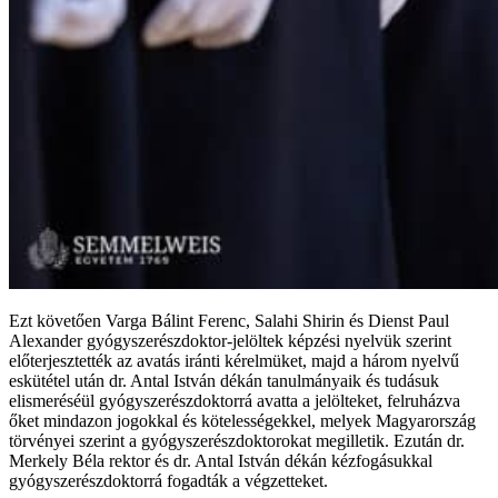
Ezt követően Varga Bálint Ferenc, Salahi Shirin és Dienst Paul
Alexander gyógyszerészdoktor-jelöltek képzési nyelvük szerint
előterjesztették az avatás iránti kérelmüket, majd a három nyelvű
eskütétel után dr. Antal István dékán tanulmányaik és tudásuk
elismeréséül gyógyszerészdoktorrá avatta a jelölteket, felruházva
őket mindazon jogokkal és kötelességekkel, melyek Magyarország
törvényei szerint a gyógyszerészdoktorokat megilletik. Ezután dr.
Merkely Béla rektor és dr. Antal István dékán kézfogásukkal
gyógyszerészdoktorrá fogadták a végzetteket.