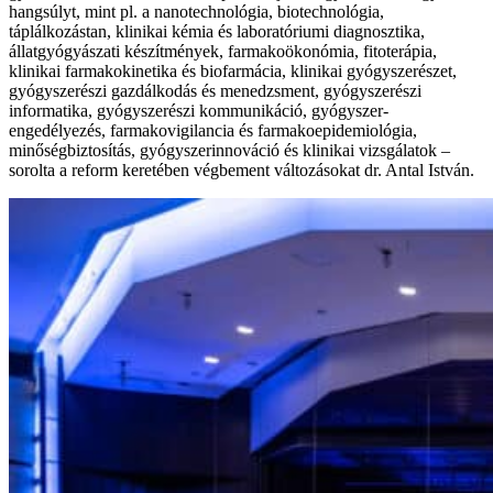
hangsúlyt, mint pl. a nanotechnológia, biotechnológia,
táplálkozástan, klinikai kémia és laboratóriumi diagnosztika,
állatgyógyászati készítmények, farmakoökonómia, fitoterápia,
klinikai farmakokinetika és biofarmácia, klinikai gyógyszerészet,
gyógyszerészi gazdálkodás és menedzsment, gyógyszerészi
informatika, gyógyszerészi kommunikáció, gyógyszer-
engedélyezés, farmakovigilancia és farmakoepidemiológia,
minőségbiztosítás, gyógyszerinnováció és klinikai vizsgálatok –
sorolta a reform keretében végbement változásokat dr. Antal István.