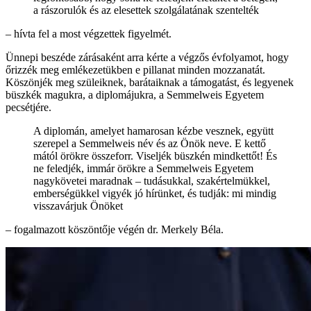
a rászorulók és az elesettek szolgálatának szentelték
– hívta fel a most végzettek figyelmét.
Ünnepi beszéde zárásaként arra kérte a végzős évfolyamot, hogy
őrizzék meg emlékezetükben e pillanat minden mozzanatát.
Köszönjék meg szüleiknek, barátaiknak a támogatást, és legyenek
büszkék magukra, a diplomájukra, a Semmelweis Egyetem
pecsétjére.
A diplomán, amelyet hamarosan kézbe vesznek, együtt
szerepel a Semmelweis név és az Önök neve. E kettő
mától örökre összeforr. Viseljék büszkén mindkettőt! És
ne feledjék, immár örökre a Semmelweis Egyetem
nagykövetei maradnak – tudásukkal, szakértelmükkel,
emberségükkel vigyék jó hírünket, és tudják: mi mindig
visszavárjuk Önöket
– fogalmazott köszöntője végén dr. Merkely Béla.