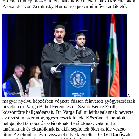
A dékán ünnepi köszöntőjét a Medikus Zenekar játéka követte, akik
Alexander von Zemlinsky Humouresque című művét adták elő.
A
magyar nyelvű képzésben végzett, frissen felavatott gyógyszerészek
nevében dr. Varga Bálint Ferenc és dr. Szabó Bence Zsolt
köszöntötte hallgatótársait. Dr. Varga Bálint leírhatatlannak nevezte
az érzést, miszerint gyógyszerészek lettek. Köszönetet mondott a
hallgatókat támogató családoknak, barátoknak, valamint a
tanáraiknak és oktatóiknak is, akik segítették őket az ide vezető
úton. Az elmúlt öt évre visszatekintve kiemelte a COVID-időszak