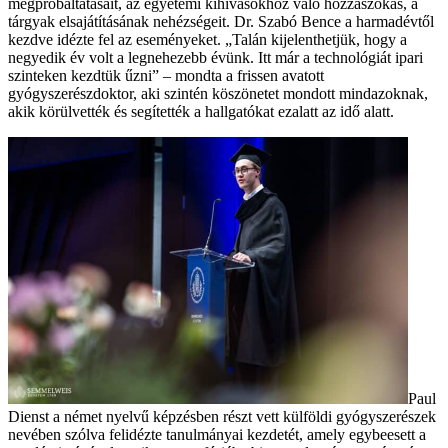
megpróbáltatásait, az egyetemi kihívásokhoz való hozzászokás, a
tárgyak elsajátításának nehézségeit. Dr. Szabó Bence a harmadévtől
kezdve idézte fel az eseményeket. „Talán kijelenthetjük, hogy a
negyedik év volt a legnehezebb évünk. Itt már a technológiát ipari
szinteken kezdtük űzni” – mondta a frissen avatott
gyógyszerészdoktor, aki szintén köszönetet mondott mindazoknak,
akik körülvették és segítették a hallgatókat ezalatt az idő alatt.
Paul
Dienst a német nyelvű képzésben részt vett külföldi gyógyszerészek
nevében szólva felidézte tanulmányai kezdetét, amely egybeesett a