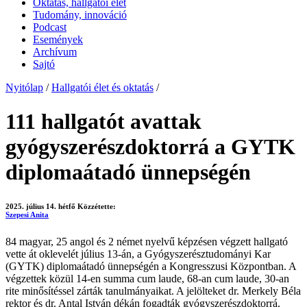
Oktatás, hallgatói élet
Tudomány, innováció
Podcast
Események
Archívum
Sajtó
Nyitólap
/
Hallgatói élet és oktatás
/
111 hallgatót avattak
gyógyszerészdoktorrá a GYTK
diplomaátadó ünnepségén
2025. július 14. hétfő
Közzétette:
Szepesi Anita
84 magyar, 25 angol és 2 német nyelvű képzésen végzett hallgató
vette át oklevelét július 13-án, a Gyógyszerésztudományi Kar
(GYTK) diplomaátadó ünnepségén a Kongresszusi Központban. A
végzettek közül 14-en summa cum laude, 68-an cum laude, 30-an
rite minősítéssel zárták tanulmányaikat. A jelölteket dr. Merkely Béla
rektor és dr. Antal István dékán fogadták gyógyszerészdoktorrá.