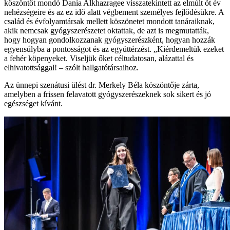
köszöntőt mondó Dania Alkhazragee visszatekintett az elmúlt öt év
nehézségeire és az ez idő alatt végbement személyes fejlődésükre. A
család és évfolyamtársak mellett köszönetet mondott tanáraiknak,
akik nemcsak gyógyszerészetet oktattak, de azt is megmutatták,
hogy hogyan gondolkozzanak gyógyszerészként, hogyan hozzák
egyensúlyba a pontosságot és az együttérzést. „Kiérdemeltük ezeket
a fehér köpenyeket. Viseljük őket céltudatosan, alázattal és
elhivatottsággal! – szólt hallgatótársaihoz.
Az ünnepi szenátusi ülést dr. Merkely Béla köszöntője zárta,
amelyben a frissen felavatott gyógyszerészeknek sok sikert és jó
egészséget kívánt.