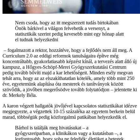
Nem csoda, hogy az itt megszerzett tudás birtokában
Önök bárkivel a világon felvehetik a versenyt, a
statisztikák szerint pedig kevesebb mint egy hónap alatt
el tudnak helyezkedni
– fogalmazott a rektor, hozzátéve, hogy a fejlődés nem áll meg. A
Curriculum 2.0 az eddigi reformok tanulságaira építve még
koncentráltabb, gyakorlatiasabb képzést kínál, a tervezés alatt álló új
kampusz, a Hőgyes-Schöpf-Merei Gyógyszerkutatási Centrum
pedig tovább bővíti majd a kar lehetőségeit. Minden esély megvan
tehát arra, hogy az az elszakíthatatlan kötelék, amely több mint 250
éve, egyetemünk alapítása óta mesterek és tanítványok között
szövődik, a jövőben megerősödve tovább folytatódjon – jelentette ki
dr. Merkely Béla.
A karon végzett hallgatók jövőjével kapcsolatos statisztikákat idézve
megjegyezte, a végzettek 10-15 százaléka az egyetem berkein belül
marad, többségük pedig közforgalmú patikában helyezkedik el.
Bárhol is találják meg hivatásukat – a
gyógyszeriparban, a klinikákon vagy a kutatásban –, a
legfontosabb, hogy soha ne feledjék: életüket a betegek,