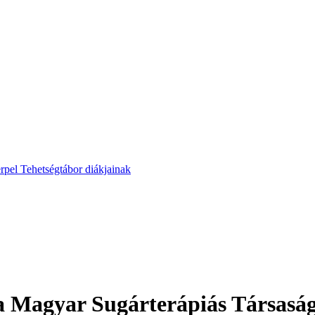
pel Tehetségtábor diákjainak
 a Magyar Sugárterápiás Társasá