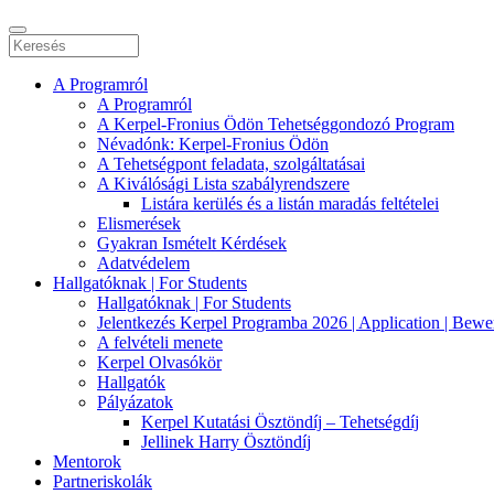
A Programról
A Programról
A Kerpel-Fronius Ödön Tehetséggondozó Program
Névadónk: Kerpel-Fronius Ödön
A Tehetségpont feladata, szolgáltatásai
A Kiválósági Lista szabályrendszere
Listára kerülés és a listán maradás feltételei
Elismerések
Gyakran Ismételt Kérdések
Adatvédelem
Hallgatóknak | For Students
Hallgatóknak | For Students
Jelentkezés Kerpel Programba 2026 | Application | Bew
A felvételi menete
Kerpel Olvasókör
Hallgatók
Pályázatok
Kerpel Kutatási Ösztöndíj – Tehetségdíj
Jellinek Harry Ösztöndíj
Mentorok
Partneriskolák