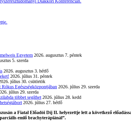
ógyszerésztudományi Diákköri Konferencián.
tje.
emmelweis Egyetem
2026. augusztus 7. péntek
sztus 5. szerda
ás
2026. augusztus 3. hétfő
eket!
2026. július 31. péntek
2026. július 30. csütörtök
ent Rókus Egészségközpontjában
2026. július 29. szerda
026. július 29. szerda
zilabda többet segíthet
2026. július 28. kedd
etségtábort
2026. július 27. hétfő
sán a Fiatal Előadói Díj II. helyezettje lett a következő előadáss
 parciális emlő brachyterápiánál”.