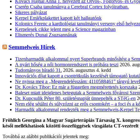
Kovács Hajnal Anna 1. helyezett az Orvos-, Fogorvos- és Gy
Cserép Csaba tanulmánya a Cerebral Cortex folyóiratban.
Sikeres pályázat
Kerpel Emlékplakettet kapott két hallgatónk
Kolonics Ferenc a kardiológiai tanulmányi verseny első helyezet
Kerpelesek cikke jelent meg a Science magazinban
Elismerés Dunai Zsuzsannának
Semmelweis Hírek
Tizenharmadik alkalommal nyert Superbrands minősítést a S
A nyári hőség a női hormonrendszert is próbára teszi
2026. augu
Tudományos híradó 31.
2026. augusztus 4. kedd
Innovációs díjat kapott a csontritkulás kezelését támogató kutat
Ne nyissa meg a „Megrendelésszám: 4110588461” tárgyú level
Dr. Kovács Tibor: Ez már a független megmérettetés korszaka
Baleset miatt ideiglenes betegutak a Semmelweis fővárosi Sz
Dr. Kupcsulik Péter 80. születésnapját ünnepelték a STéG-en
2
Nem elég sétálni és súlyzózni az erős csontokért – a foci és a ké
Harmadik alkalommal rendezték meg a Semmelweis-Kerpel Teh
Fröhlich Georgina a Magyar Sugárterápiás Társaság X. kongresszu
késői mellékhatások közötti összefüggések vizsgálata CT-vezérelt
Továbbá az alábbi publikációi jelentek meg: