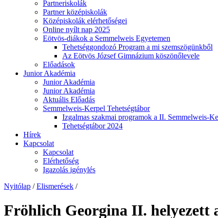
Partneriskolák
Partner középiskolák
Középiskolák elérhetőségei
Online nyílt nap 2025
Eötvös-diákok a Semmelweis Egyetemen
Tehetséggondozó Program a mi szemszögünkből
Az Eötvös József Gimnázium köszönőlevele
Előadások
Junior Akadémia
Junior Akadémia
Junior Akadémia
Aktuális Előadás
Semmelweis-Kerpel Tehetségtábor
Izgalmas szakmai programok a II. Semmelweis-Ker
Tehetségtábor 2024
Hírek
Kapcsolat
Kapcsolat
Elérhetőség
Igazolás igénylés
Nyitólap
/
Elismerések
/
Fröhlich Georgina II. helyezett