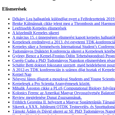
Elismerések
Dékány Lea hallgatónk különdíjat nyert a Felfedezetteink 2019
Benke Kálmánnak cikke jelent meg a Thrombosis and Haemostas
Legfrissebb Kerpeles elismerések
A közelmúlt Kerpeles sikerei
A március 15.-i ünnepségen elismerést kapott kerpeles hallgató
Kerpelesek eredményei a 2013. évi egyetemi TDK-konferenci
Kerpeles siker a Semmelweis International Student’s Conferen
Tudományos Diákköri Konferencia sikerei a Kerpelesek köréb
György Bence a Kerpel-Fronius Ödön Tehetséggondozó Progr
Cserép Csaba a PhD Tudományos Napokon elismerésben része
Schäfer Betti doktori fokozatot szerzett, majd heidelebergi poszt
A 2012-es TDK konferencián is számos díjat hoztak el Kerpele
Kerpel Nap
Négyesi János díjazott a moszkvai Students and Young Scientis
Kerpelesek a Pro Scientia Aranyérmesek között.
Mihalik Ágoston cikke a PLoS Computational Biology folyóira
Kolonics Ferenc az Amerikai Magyar Orvosszövetség Balatonfü
Review megjelenése Dunai Zsuzsannának.
Fröhlich Georgina II. helyezett a Magyar Sugárterápiás Társas
Sikerek a XXX. Jubileumi OTDK Testnevelés- és Sporttudomá
Tárnoki Ádám és Dávid sikerei az SE PhD Tudományos Napok