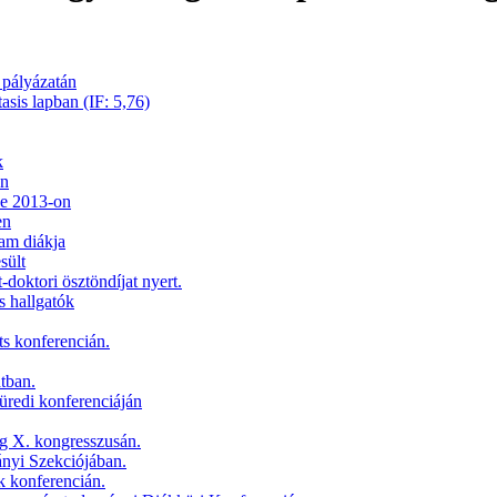
 pályázatán
is lapban (IF: 5,76)
k
án
ce 2013-on
en
am diákja
sült
-doktori ösztöndíjat nyert.
s hallgatók
ts konferencián.
tban.
redi konferenciáján
ág X. kongresszusán.
nyi Szekciójában.
 konferencián.