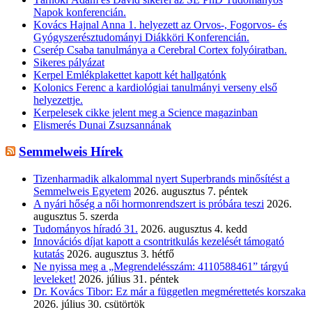
Napok konferencián.
Kovács Hajnal Anna 1. helyezett az Orvos-, Fogorvos- és
Gyógyszerésztudományi Diákköri Konferencián.
Cserép Csaba tanulmánya a Cerebral Cortex folyóiratban.
Sikeres pályázat
Kerpel Emlékplakettet kapott két hallgatónk
Kolonics Ferenc a kardiológiai tanulmányi verseny első
helyezettje.
Kerpelesek cikke jelent meg a Science magazinban
Elismerés Dunai Zsuzsannának
Semmelweis Hírek
Tizenharmadik alkalommal nyert Superbrands minősítést a
Semmelweis Egyetem
2026. augusztus 7. péntek
A nyári hőség a női hormonrendszert is próbára teszi
2026.
augusztus 5. szerda
Tudományos híradó 31.
2026. augusztus 4. kedd
Innovációs díjat kapott a csontritkulás kezelését támogató
kutatás
2026. augusztus 3. hétfő
Ne nyissa meg a „Megrendelésszám: 4110588461” tárgyú
leveleket!
2026. július 31. péntek
Dr. Kovács Tibor: Ez már a független megmérettetés korszaka
2026. július 30. csütörtök