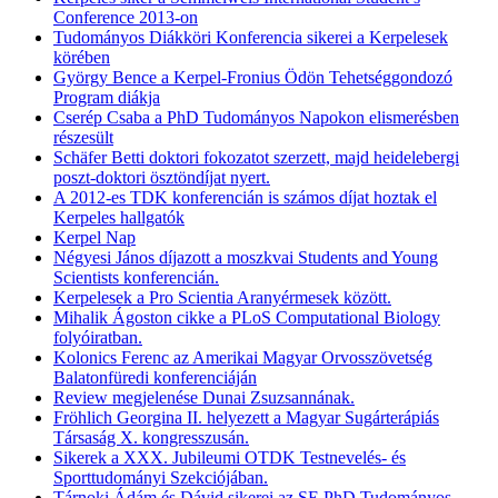
Conference 2013-on
Tudományos Diákköri Konferencia sikerei a Kerpelesek
körében
György Bence a Kerpel-Fronius Ödön Tehetséggondozó
Program diákja
Cserép Csaba a PhD Tudományos Napokon elismerésben
részesült
Schäfer Betti doktori fokozatot szerzett, majd heidelebergi
poszt-doktori ösztöndíjat nyert.
A 2012-es TDK konferencián is számos díjat hoztak el
Kerpeles hallgatók
Kerpel Nap
Négyesi János díjazott a moszkvai Students and Young
Scientists konferencián.
Kerpelesek a Pro Scientia Aranyérmesek között.
Mihalik Ágoston cikke a PLoS Computational Biology
folyóiratban.
Kolonics Ferenc az Amerikai Magyar Orvosszövetség
Balatonfüredi konferenciáján
Review megjelenése Dunai Zsuzsannának.
Fröhlich Georgina II. helyezett a Magyar Sugárterápiás
Társaság X. kongresszusán.
Sikerek a XXX. Jubileumi OTDK Testnevelés- és
Sporttudományi Szekciójában.
Tárnoki Ádám és Dávid sikerei az SE PhD Tudományos