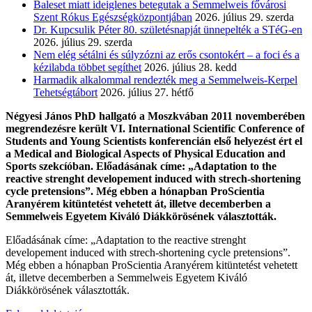
Baleset miatt ideiglenes betegutak a Semmelweis fővárosi
Szent Rókus Egészségközpontjában
2026. július 29. szerda
Dr. Kupcsulik Péter 80. születésnapját ünnepelték a STéG-en
2026. július 29. szerda
Nem elég sétálni és súlyzózni az erős csontokért – a foci és a
kézilabda többet segíthet
2026. július 28. kedd
Harmadik alkalommal rendezték meg a Semmelweis-Kerpel
Tehetségtábort
2026. július 27. hétfő
Négyesi János PhD hallgató a Moszkvában 2011 novemberében
megrendezésre került VI. International Scientific Conference of
Students and Young Scientists konferencián első helyezést ért el
a Medical and Biological Aspects of Physical Education and
Sports szekcíóban. Előadásának címe: „Adaptation to the
reactive strenght developement induced with strech-shortening
cycle pretensions”. Még ebben a hónapban ProScientia
Aranyérem kitüntetést vehetett át, illetve decemberben a
Semmelweis Egyetem Kiváló Diákkörösének választották.
Előadásának címe: „Adaptation to the reactive strenght
developement induced with strech-shortening cycle pretensions”.
Még ebben a hónapban ProScientia Aranyérem kitüntetést vehetett
át, illetve decemberben a Semmelweis Egyetem Kiváló
Diákkörösének választották.