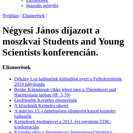
Elérhetőség
Igazolás igénylés
Nyitólap
/
Elismerések
/
Négyesi János díjazott a
moszkvai Students and Young
Scientists konferencián.
Elismerések
Dékány Lea hallgatónk különdíjat nyert a Felfedezetteink
2019 pályázatán
Benke Kálmánnak cikke jelent meg a Thrombosis and
Haemostasis lapban (IF: 5,76)
Legfrissebb Kerpeles elismerések
A közelmúlt Kerpeles sikerei
A március 15.-i ünnepségen elismerést kapott kerpeles
hallgatók
Kerpelesek eredményei a 2013. évi egyetemi TDK-
konferencián
Kerpeles siker a Semmelweis International Student’s