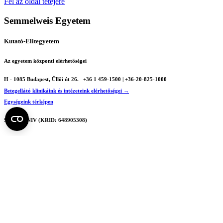
Fel az oldal tetejére
Semmelweis Egyetem
Kutató-Elitegyetem
Az egyetem központi elérhetőségei
H - 1085 Budapest, Üllői út 26.
+36 1 459-1500 | +36-20-825-1000
Betegellátó klinikáink és intézeteink elérhetőségei →
Egységeink térképen
SEMEDUNIV (KRID: 648905308)