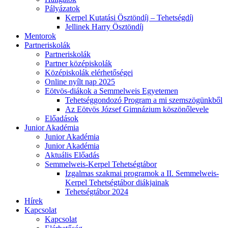
Pályázatok
Kerpel Kutatási Ösztöndíj – Tehetségdíj
Jellinek Harry Ösztöndíj
Mentorok
Partneriskolák
Partneriskolák
Partner középiskolák
Középiskolák elérhetőségei
Online nyílt nap 2025
Eötvös-diákok a Semmelweis Egyetemen
Tehetséggondozó Program a mi szemszögünkből
Az Eötvös József Gimnázium köszönőlevele
Előadások
Junior Akadémia
Junior Akadémia
Junior Akadémia
Aktuális Előadás
Semmelweis-Kerpel Tehetségtábor
Izgalmas szakmai programok a II. Semmelweis-
Kerpel Tehetségtábor diákjainak
Tehetségtábor 2024
Hírek
Kapcsolat
Kapcsolat