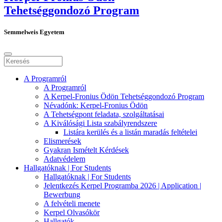
Tehetséggondozó Program
Semmelweis Egyetem
A Programról
A Programról
A Kerpel-Fronius Ödön Tehetséggondozó Program
Névadónk: Kerpel-Fronius Ödön
A Tehetségpont feladata, szolgáltatásai
A Kiválósági Lista szabályrendszere
Listára kerülés és a listán maradás feltételei
Elismerések
Gyakran Ismételt Kérdések
Adatvédelem
Hallgatóknak | For Students
Hallgatóknak | For Students
Jelentkezés Kerpel Programba 2026 | Application |
Bewerbung
A felvételi menete
Kerpel Olvasókör
Hallgatók