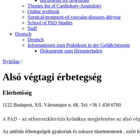
documents for download
Themes list of Cardiology-Angiology
Online textbook
Surgical-treatment-of-vascular-diseases-4thyear
School of PhD Studies
Staff
Deutsch
Deutsch
Informationen zum Praktikum in der Gefäßchirurgie
Dokumente zum Herunterladen
Nyitólap
/
Alsó végtagi érbetegség
Elérhetőség
1122 Budapest, XII. Városmajor u. 68. Tel: +36 1 458 6700
A PAD – az atheroszklerózis krónikus megjelenése az alsó vég
Az artériás érbetegségek gyakoriak és sokszor tünetmentesek , ezért 