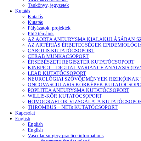
Tankönyv, jegyzetek
Kutatás
Kutatás
Kutatás
Pályázatok, projektek
PhD témáink
AZ AORTA ANEURYSMA KIALAKULÁSÁBAN SZ
AZ ARTÉRIÁS ÉRBETEGSÉGEK EPIDEMIOLÓGIÁ
CAROTIS KUTATÓCSOPORT
CERAB MUNKACSOPORT
ÉRSEBÉSZETI REGISZTER KUTATÓCSOPORT
KINEPICT – DIGITAL VARIANCE ANALYSIS (D
LEAD KUTATÓCSOPORT
NEUROLÓGIAI SZÖVŐDMÉNYEK RIZIKÓINAK 
ONCOVASCULARIS KÓRKÉPEK KUTATÓCSOP
POPLITEA ANEURYSMA KUTATÓCSOPORT
WILLIS-KÖR KUTATÓCSOPORT
HOMOGRAFTOK VIZSGÁLATA KUTATÓCSOPO
THROMBUS – NETs KUTATÓCSOPORT
Kapcsolat
English
English
English
Vascular surgery practice informations