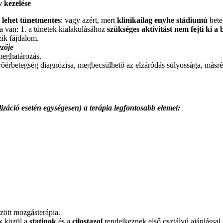
v kezelése
a
lehet tünetmentes
: vagy azért, mert
klinikailag enyhe stádiumú
bete
a van: 1. a tünetek kialakulásához
szükséges aktivitást nem fejti ki a 
zik fájdalom.
ezője
eghatározás.
rőérbetegség diagnózisa, megbecsülhető az elzáródás súlyossága, másrész
izáció esetén egységesen) a terápia legfontosabb elemei:
rzött mozgásterápia.
k
közül a
statinok
és a
cilostazol
rendelkeznek első osztályú ajánlással 