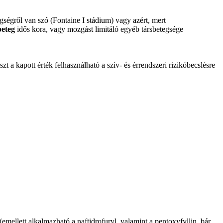
gségről van szó (Fontaine I stádium) vagy azért, mert
beteg
idős kora, vagy mozgást limitáló egyéb társbetegsége
t a kapott érték felhasználható a szív- és érrendszeri rizikóbecslésre
(emellett alkalmazható a naftidrofuryl, valamint a pentoxyfyllin, bár