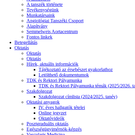
A tanszék története
Tevékenységünk
Munkatársaink
Angiológiai Tanszéki Csoport
Alapítvány
Semmelweis Aortacentrum
Fontos linkek
Betegellátás
Oktatás
Oktatás
Oktatás
Hírek, aktuális információk
Tájékoztató az érsebészet gyakorlathoz
Letölthető dokumentumok
TDK és Rektori Pályamunka
TDK és Rektori Pályamunka témák (2025/2026. t
Szakdolgozat
Szakdolgozat címlista (2024/2025. tanév)
Oktatási anyagok
IV. éves hallgatók tételei
Online jegyzet
Oktatóvideók
Posztgraduális oktatás
Egészségügyimérnök-képzés
Vascularis Medicina