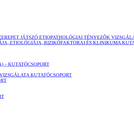
EREPET JÁTSZÓ ETIOPATHOLÓGIAI TÉNYEZŐK VIZSGÁL
JA, ETIOLÓGIÁJA, RIZIKÓFAKTORAI ÉS KLINIKUMA KU
VA) – KUTATÓCSOPORT
VIZSGÁLATA KUTATÓCSOPORT
ORT
RT