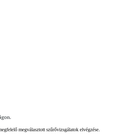
ágon.
megfelelő megválasztott szűrővizsgálatok elvégzése.