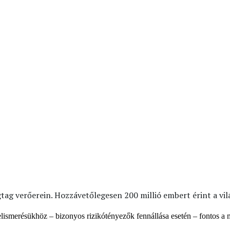
tag verőerein. Hozzávetőlegesen 200 millió embert érint a vil
felismerésükhöz – bizonyos rizikótényezők fennállása esetén – fontos a 