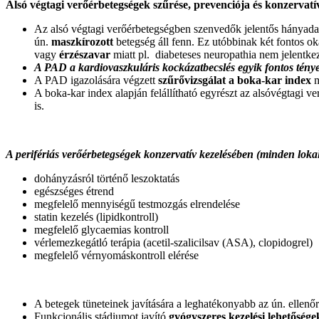
Alsó végtagi verőérbetegségek szűrése, prevenciója és konzervatí
Az alsó végtagi verőérbetegségben szenvedők jelentős hányad
ún.
maszkírozott
betegség áll fenn. Ez utóbbinak két fontos ok
vagy
érzészavar
miatt pl. diabeteses neuropathia nem jelentke
A PAD a kardiovaszkuláris kockázatbecslés egyik fontos tény
A PAD igazolására végzett
szűrővizsgálat a boka-kar index
m
A boka-kar index alapján felállítható egyrészt az alsóvégtagi ve
is.
A perifériás verőérbetegségek konzervatív kezelésében (minden lokal
dohányzásról történő leszoktatás
egészséges étrend
megfelelő mennyiségű testmozgás elrendelése
statin kezelés (lipidkontroll)
megfelelő glycaemias kontroll
vérlemezkegátló terápia (acetil-szalicilsav (ASA), clopidogrel)
megfelelő vérnyomáskontroll elérése
A betegek tüneteinek javítására a leghatékonyabb az ún. ellenő
Funkcionális stádiumot javító
gyógyszeres kezelési lehetősége