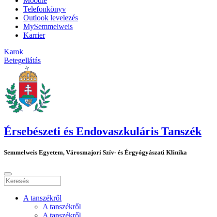
Moodle
Telefonkönyv
Outlook levelezés
MySemmelweis
Karrier
Karok
Betegellátás
Érsebészeti és Endovaszkuláris Tanszék
Semmelweis Egyetem, Városmajori Szív- és Érgyógyászati Klinika
A tanszékről
A tanszékről
A tanszékről