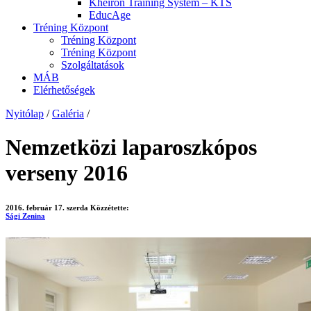
Kheiron Training System – KTS
EducAge
Tréning Központ
Tréning Központ
Tréning Központ
Szolgáltatások
MÁB
Elérhetőségek
Nyitólap
/
Galéria
/
Nemzetközi laparoszkópos
verseny 2016
2016. február 17. szerda
Közzétette:
Sági Zenina