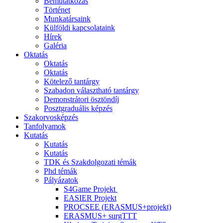
Bemutatkozás
Történet
Munkatársaink
Külföldi kapcsolataink
Hírek
Galéria
Oktatás
Oktatás
Oktatás
Kötelező tantárgy
Szabadon választható tantárgy
Demonstrátori ösztöndíj
Posztgraduális képzés
Szakorvosképzés
Tanfolyamok
Kutatás
Kutatás
Kutatás
TDK és Szakdolgozati témák
Phd témák
Pályázatok
S4Game Projekt
EASIER Projekt
PROCSEE (ERASMUS+projekt)
ERASMUS+ surgTTT