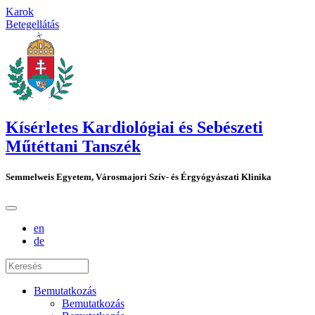
Karok
Betegellátás
Kísérletes Kardiológiai és Sebészeti
Műtéttani Tanszék
Semmelweis Egyetem, Városmajori Szív- és Érgyógyászati Klinika
en
de
Bemutatkozás
Bemutatkozás