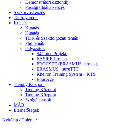
Demonstrátori ösztöndíj
Posztgraduális képzés
Szakorvosképzés
Tanfolyamok
Kutatás
Kutatás
Kutatás
TDK és Szakdolgozati témák
Phd témák
Pályázatok
S4Game Projekt
EASIER Projekt
PROCSEE (ERASMUS+projekt)
ERASMUS+ surgTTT
Kheiron Training System – KTS
EducAge
Tréning Központ
Tréning Központ
Tréning Központ
Szolgáltatások
MÁB
Elérhetőségek
Nyitólap
/
Galéria
/