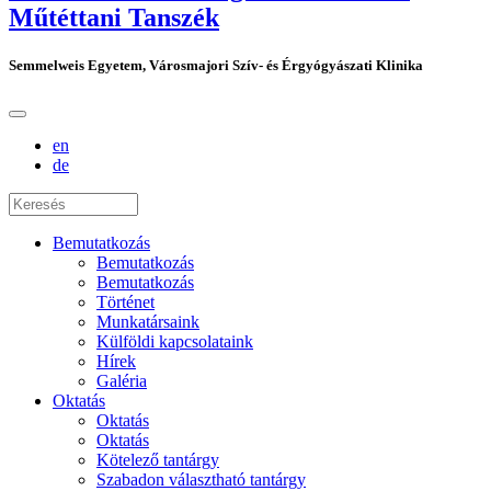
Műtéttani Tanszék
Semmelweis Egyetem, Városmajori Szív- és Érgyógyászati Klinika
en
de
Bemutatkozás
Bemutatkozás
Bemutatkozás
Történet
Munkatársaink
Külföldi kapcsolataink
Hírek
Galéria
Oktatás
Oktatás
Oktatás
Kötelező tantárgy
Szabadon választható tantárgy