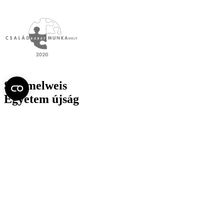
Semmelweis
Egyetem újság
július
Aktuális szám megtekintése (PDF)
Korábbi számok megtekintése
Semmelweis Egyetem
Alumni
AVIR
Családbarát Egyetem Program
Deutschsprachiges Studium
E-learning (Moodle)
E-tárhely
English Language Program