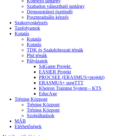
Kötelező tantárgy
Szabadon választható tantárgy
Demonstrátori ösztöndíj
Posztgraduális képzés
Szakorvosképzés
Tanfolyamok
Kutatás
Kutatás
Kutatás
TDK és Szakdolgozati témák
Phd témák
Pályázatok
S4Game Projekt
EASIER Projekt
PROCSEE (ERASMUS+projekt)
ERASMUS+ surgTTT
Kheiron Training System – KTS
EducAge
Tréning Központ
Tréning Központ
Tréning Központ
Szolgáltatások
MÁB
Elérhetőségek