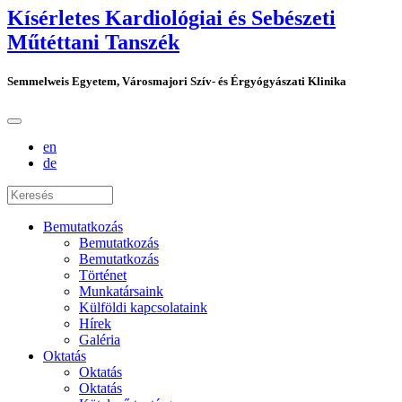
Kísérletes Kardiológiai és Sebészeti
Műtéttani Tanszék
Semmelweis Egyetem, Városmajori Szív- és Érgyógyászati Klinika
en
de
Bemutatkozás
Bemutatkozás
Bemutatkozás
Történet
Munkatársaink
Külföldi kapcsolataink
Hírek
Galéria
Oktatás
Oktatás
Oktatás