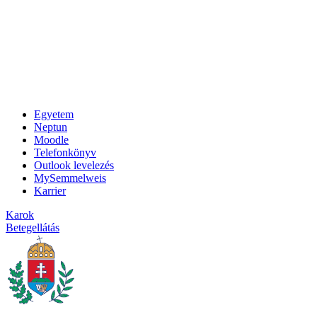
Egyetem
Neptun
Moodle
Telefonkönyv
Outlook levelezés
MySemmelweis
Karrier
Karok
Betegellátás