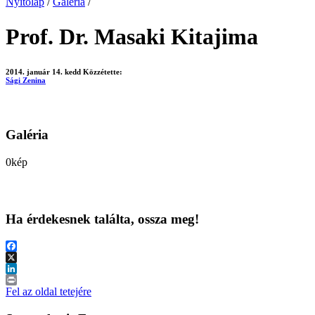
Nyitólap
/
Galéria
/
Prof. Dr. Masaki Kitajima
2014. január 14. kedd
Közzétette:
Sági Zenina
Galéria
0
kép
Ha érdekesnek találta, ossza meg!
Facebook
X
LinkedIn
Print
Fel az oldal tetejére