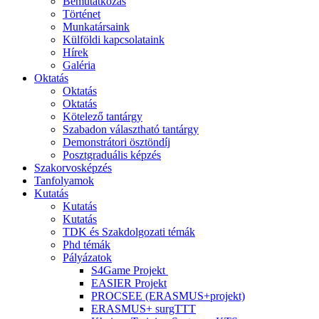
Bemutatkozás
Történet
Munkatársaink
Külföldi kapcsolataink
Hírek
Galéria
Oktatás
Oktatás
Oktatás
Kötelező tantárgy
Szabadon választható tantárgy
Demonstrátori ösztöndíj
Posztgraduális képzés
Szakorvosképzés
Tanfolyamok
Kutatás
Kutatás
Kutatás
TDK és Szakdolgozati témák
Phd témák
Pályázatok
S4Game Projekt
EASIER Projekt
PROCSEE (ERASMUS+projekt)
ERASMUS+ surgTTT