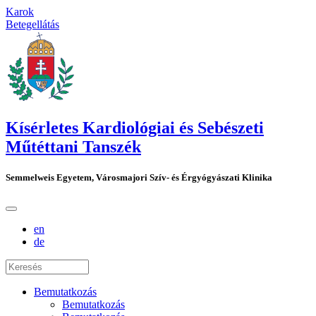
Karok
Betegellátás
Kísérletes Kardiológiai és Sebészeti
Műtéttani Tanszék
Semmelweis Egyetem, Városmajori Szív- és Érgyógyászati Klinika
en
de
Bemutatkozás
Bemutatkozás