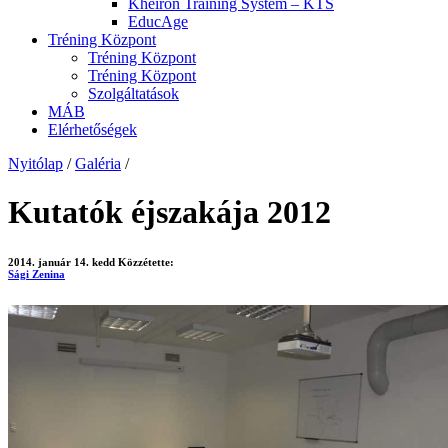
Kheiron Training System – KTS
EducAge
Tréning Központ
Tréning Központ
Tréning Központ
Szolgáltatások
MÁB
Elérhetőségek
Nyitólap
/
Galéria
/
Kutatók éjszakája 2012
2014. január 14. kedd
Közzétette:
Sági Zenina