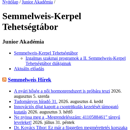
Nyitólap
/
Junior Akadémia
/
Semmelweis-Kerpel
Tehetségtábor
Junior Akadémia
Semmelweis-Kerpel Tehetségtábor
Izgalmas szakmai programok a II. Semmelweis-Kerpel
Tehetségtábor diákjainak
Aktuális előadás
Semmelweis Hírek
A nyári hőség a női hormonrendszert is próbára teszi
2026.
augusztus 5. szerda
Tudományos híradó 31.
2026. augusztus 4. kedd
Innovációs díjat kapott a csontritkulás kezelését támogató
kutatás
2026. augusztus 3. hétfő
Ne nyissa meg a „Megrendelésszám: 4110588461” tárgyú
leveleket!
2026. július 31. péntek
Dr. Kovács Tibor: Ez már a független megmérettetés korszaka