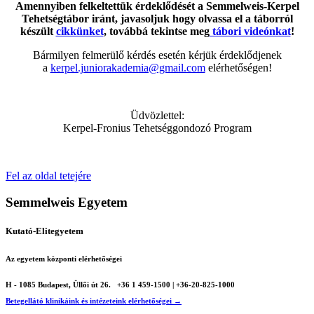
Amennyiben felkeltettük érdeklődését a Semmelweis-Kerpel
Tehetségtábor iránt, javasoljuk hogy olvassa el a táborról
készült
cikkünket
, továbbá tekintse meg
tábori videónkat
!
Bármilyen felmerülő kérdés esetén kérjük érdeklődjenek
a
kerpel.juniorakademia@gmail.com
elérhetőségen!
Üdvözlettel:
Kerpel-Fronius Tehetséggondozó Program
Fel az oldal tetejére
Semmelweis Egyetem
Kutató-Elitegyetem
Az egyetem központi elérhetőségei
H - 1085 Budapest, Üllői út 26.
+36 1 459-1500 | +36-20-825-1000
Betegellátó klinikáink és intézeteink elérhetőségei →