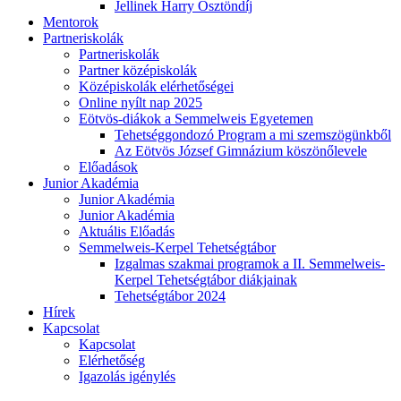
Jellinek Harry Ösztöndíj
Mentorok
Partneriskolák
Partneriskolák
Partner középiskolák
Középiskolák elérhetőségei
Online nyílt nap 2025
Eötvös-diákok a Semmelweis Egyetemen
Tehetséggondozó Program a mi szemszögünkből
Az Eötvös József Gimnázium köszönőlevele
Előadások
Junior Akadémia
Junior Akadémia
Junior Akadémia
Aktuális Előadás
Semmelweis-Kerpel Tehetségtábor
Izgalmas szakmai programok a II. Semmelweis-
Kerpel Tehetségtábor diákjainak
Tehetségtábor 2024
Hírek
Kapcsolat
Kapcsolat
Elérhetőség
Igazolás igénylés