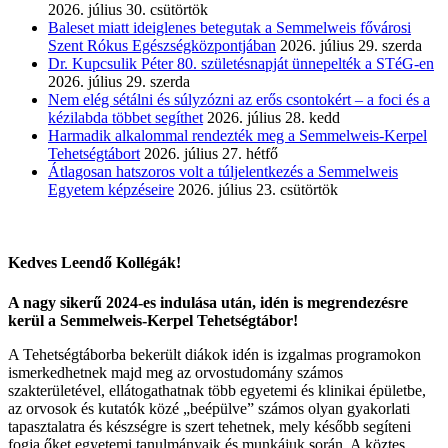
2026. július 30. csütörtök
Baleset miatt ideiglenes betegutak a Semmelweis fővárosi
Szent Rókus Egészségközpontjában
2026. július 29. szerda
Dr. Kupcsulik Péter 80. születésnapját ünnepelték a STéG-en
2026. július 29. szerda
Nem elég sétálni és súlyzózni az erős csontokért – a foci és a
kézilabda többet segíthet
2026. július 28. kedd
Harmadik alkalommal rendezték meg a Semmelweis-Kerpel
Tehetségtábort
2026. július 27. hétfő
Átlagosan hatszoros volt a túljelentkezés a Semmelweis
Egyetem képzéseire
2026. július 23. csütörtök
Kedves Leendő Kollégák!
A nagy sikerű 2024-es indulása után, idén is megrendezésre
kerül a Semmelweis-Kerpel Tehetségtábor!
A Tehetségtáborba bekerült diákok idén is izgalmas programokon
ismerkedhetnek majd meg az orvostudomány számos
szakterületével, ellátogathatnak több egyetemi és klinikai épületbe,
az orvosok és kutatók közé „beépülve” számos olyan gyakorlati
tapasztalatra és készségre is szert tehetnek, mely később segíteni
fogja őket egyetemi tanulmányaik és munkájuk során. A köztes