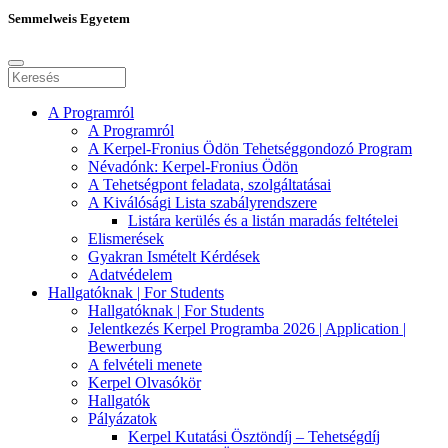
Semmelweis Egyetem
A Programról
A Programról
A Kerpel-Fronius Ödön Tehetséggondozó Program
Névadónk: Kerpel-Fronius Ödön
A Tehetségpont feladata, szolgáltatásai
A Kiválósági Lista szabályrendszere
Listára kerülés és a listán maradás feltételei
Elismerések
Gyakran Ismételt Kérdések
Adatvédelem
Hallgatóknak | For Students
Hallgatóknak | For Students
Jelentkezés Kerpel Programba 2026 | Application |
Bewerbung
A felvételi menete
Kerpel Olvasókör
Hallgatók
Pályázatok
Kerpel Kutatási Ösztöndíj – Tehetségdíj