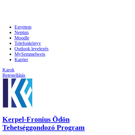
Egyetem
Neptun
Moodle
Telefonkönyv
Outlook levelezés
MySemmelweis
Karrier
Karok
Betegellátás
Kerpel-Fronius Ödön
Tehetséggondozó Program