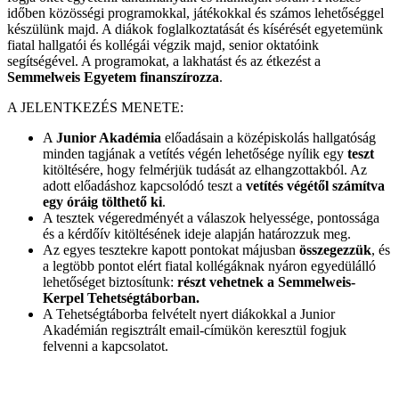
időben közösségi programokkal, játékokkal és számos lehetőséggel
készülünk majd. A diákok foglalkoztatását és kísérését egyetemünk
fiatal hallgatói és kollégái végzik majd, senior oktatóink
segítségével. A programokat, a lakhatást és az étkezést a
Semmelweis Egyetem finanszírozza
.
A JELENTKEZÉS MENETE:
A
Junior Akadémia
előadásain a középiskolás hallgatóság
minden tagjának a vetítés végén lehetősége nyílik egy
teszt
kitöltésére, hogy felmérjük tudását az elhangzottakból. Az
adott előadáshoz kapcsolódó teszt a
vetítés végétől számítva
egy óráig tölthető ki
.
A tesztek végeredményét a válaszok helyessége, pontossága
és a kérdőív kitöltésének ideje alapján határozzuk meg.
Az egyes tesztekre kapott pontokat májusban
összegezzük
, és
a legtöbb pontot elért fiatal kollégáknak nyáron egyedülálló
lehetőséget biztosítunk:
részt vehetnek a
Semmelweis-
Kerpel Tehetségtáborban.
A Tehetségtáborba felvételt nyert diákokkal a Junior
Akadémián regisztrált email-címükön keresztül fogjuk
felvenni a kapcsolatot.