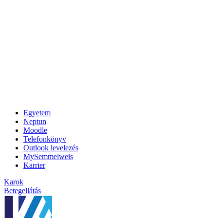
Egyetem
Neptun
Moodle
Telefonkönyv
Outlook levelezés
MySemmelweis
Karrier
Karok
Betegellátás