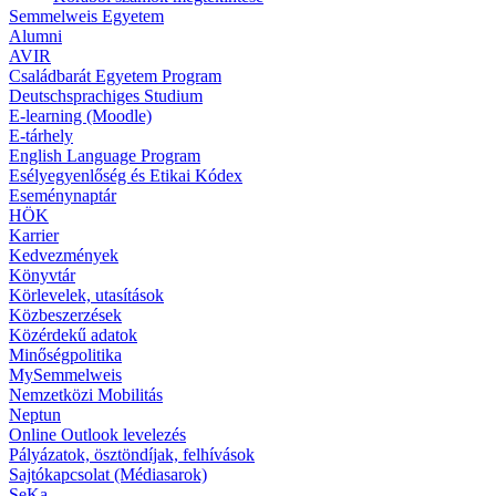
Semmelweis Egyetem
Alumni
AVIR
Családbarát Egyetem Program
Deutschsprachiges Studium
E-learning (Moodle)
E-tárhely
English Language Program
Esélyegyenlőség és Etikai Kódex
Eseménynaptár
HÖK
Karrier
Kedvezmények
Könyvtár
Körlevelek, utasítások
Közbeszerzések
Közérdekű adatok
Minőségpolitika
MySemmelweis
Nemzetközi Mobilitás
Neptun
Online Outlook levelezés
Pályázatok, ösztöndíjak, felhívások
Sajtókapcsolat (Médiasarok)
SeKa