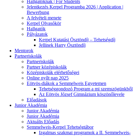
Hallgatóknak | For Students
Jelentkezés Kerpel Programba 2026 | Application |
Bewerbung
A felvételi menete
Kerpel Olvasókör
Hallgatók
Pályázatok
Kerpel Kutatási Ösztöndíj – Tehetségdíj
Jellinek Harry Ösztöndíj
Mentorok
Partneriskolák
Partneriskolák
Partner középiskolák
Középiskolák elérhetőségei
Online nyílt nap 2025
Eötvös-diákok a Semmelweis Egyetemen
Tehetséggondozó Program a mi szemszögünkből
Az Eötvös József Gimnázium köszönőlevele
Előadások
Junior Akadémia
Junior Akadémia
Junior Akadémia
Aktuális Előadás
Semmelweis-Kerpel Tehetségtábor
Izgalmas szakmai programok a II. Semmelweis-