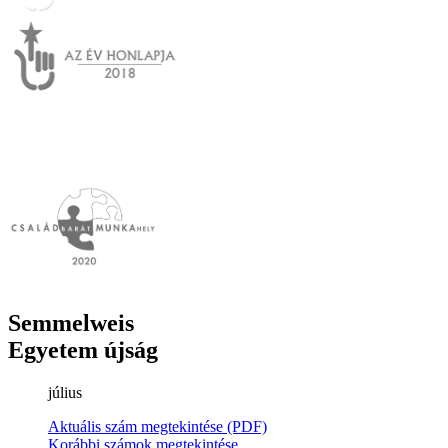
Semmelweis
Egyetem újság
július
Aktuális szám megtekintése (PDF)
Korábbi számok megtekintése