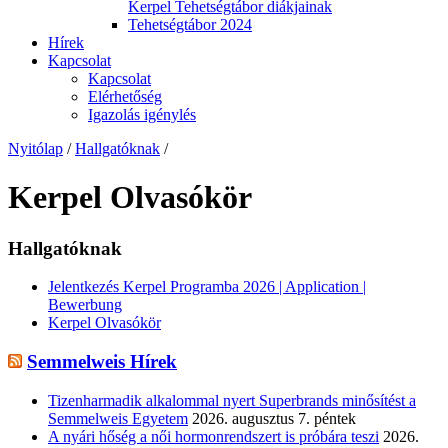
Kerpel Tehetségtábor diákjainak
Tehetségtábor 2024
Hírek
Kapcsolat
Kapcsolat
Elérhetőség
Igazolás igénylés
Nyitólap
/
Hallgatóknak
/
Kerpel Olvasókör
Hallgatóknak
Jelentkezés Kerpel Programba 2026 | Application |
Bewerbung
Kerpel Olvasókör
Semmelweis Hírek
Tizenharmadik alkalommal nyert Superbrands minősítést a
Semmelweis Egyetem
2026. augusztus 7. péntek
A nyári hőség a női hormonrendszert is próbára teszi
2026.