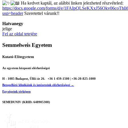
Ha kedvet kaptál, az alábbi linken jelezheted részvételed:
https://docs.google.com/forms/d/e/1FAIpQLSeKXxJ56Okv06coT
usp=header
Szeretettel várunk!!
Hatvanegy
jelige
Fel az oldal tetejére
Semmelweis Egyetem
Kutató-Elitegyetem
Az egyetem központi elérhetőségei
H - 1085 Budapest, Üllői út 26.
+36 1 459-1500 | +36-20-825-1000
Betegellátó klinikáink és intézeteink elérhetőségei →
Egységeink térképen
SEMEDUNIV (KRID: 648905308)