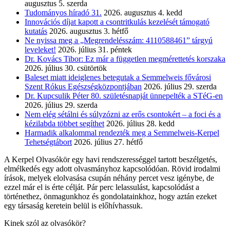
augusztus 5. szerda
Tudományos híradó 31.
2026. augusztus 4. kedd
Innovációs díjat kapott a csontritkulás kezelését támogató
kutatás
2026. augusztus 3. hétfő
Ne nyissa meg a „Megrendelésszám: 4110588461” tárgyú
leveleket!
2026. július 31. péntek
Dr. Kovács Tibor: Ez már a független megmérettetés korszaka
2026. július 30. csütörtök
Baleset miatt ideiglenes betegutak a Semmelweis fővárosi
Szent Rókus Egészségközpontjában
2026. július 29. szerda
Dr. Kupcsulik Péter 80. születésnapját ünnepelték a STéG-en
2026. július 29. szerda
Nem elég sétálni és súlyzózni az erős csontokért – a foci és a
kézilabda többet segíthet
2026. július 28. kedd
Harmadik alkalommal rendezték meg a Semmelweis-Kerpel
Tehetségtábort
2026. július 27. hétfő
A Kerpel Olvasókör egy havi rendszerességgel tartott beszélgetés,
elmélkedés egy adott olvasmányhoz kapcsolódóan. Rövid irodalmi
írások, melyek elolvasása csupán néhány percet vesz igénybe, de
ezzel már el is érte célját. Pár perc lelassulást, kapcsolódást a
történethez, önmagunkhoz és gondolatainkhoz, hogy aztán ezeket
egy társaság keretein belül is előhívhassuk.
Kinek szól az olvasókör?