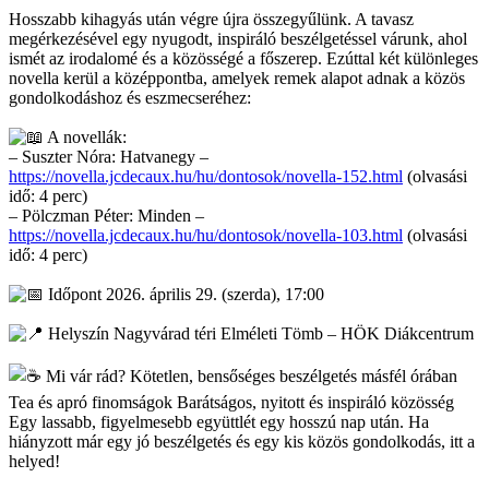
Hosszabb kihagyás után végre újra összegyűlünk. A tavasz
megérkezésével egy nyugodt, inspiráló beszélgetéssel várunk, ahol
ismét az irodalomé és a közösségé a főszerep. Ezúttal két különleges
novella kerül a középpontba, amelyek remek alapot adnak a közös
gondolkodáshoz és eszmecseréhez:
A novellák:
– Suszter Nóra: Hatvanegy –
https://novella.jcdecaux.hu/hu/dontosok/novella-152.html
(olvasási
idő: 4 perc)
– Pölczman Péter: Minden –
https://novella.jcdecaux.hu/hu/dontosok/novella-103.html
(olvasási
idő: 4 perc)
Időpont 2026. április 29. (szerda), 17:00
Helyszín Nagyvárad téri Elméleti Tömb – HÖK Diákcentrum
Mi vár rád? Kötetlen, bensőséges beszélgetés másfél órában
Tea és apró finomságok Barátságos, nyitott és inspiráló közösség
Egy lassabb, figyelmesebb együttlét egy hosszú nap után. Ha
hiányzott már egy jó beszélgetés és egy kis közös gondolkodás, itt a
helyed!