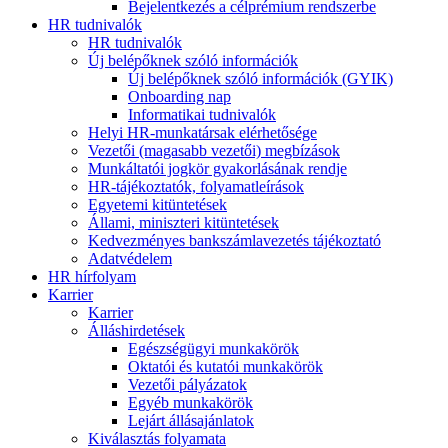
Bejelentkezés a célprémium rendszerbe
HR tudnivalók
HR tudnivalók
Új belépőknek szóló információk
Új belépőknek szóló információk (GYIK)
Onboarding nap
Informatikai tudnivalók
Helyi HR-munkatársak elérhetősége
Vezetői (magasabb vezetői) megbízások
Munkáltatói jogkör gyakorlásának rendje
HR-tájékoztatók, folyamatleírások
Egyetemi kitüntetések
Állami, miniszteri kitüntetések
Kedvezményes bankszámlavezetés tájékoztató
Adatvédelem
HR hírfolyam
Karrier
Karrier
Álláshirdetések
Egészségügyi munkakörök
Oktatói és kutatói munkakörök
Vezetői pályázatok
Egyéb munkakörök
Lejárt állásajánlatok
Kiválasztás folyamata