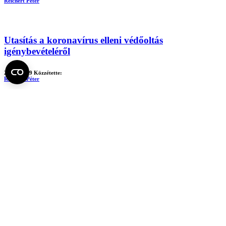
Reichert Péter
Utasítás a koronavírus elleni védőoltás
igénybevételéről
2022-09-09
Közzétette:
Reichert Péter
Utasítás a munkáltatói jogok gyakorlásának
rendjéről
2022-08-30
Közzétette:
Reichert Péter
Összesen:
324 cikk
1
2
3
4
5
...
Elérhetőség
Dr. Reichert Péter