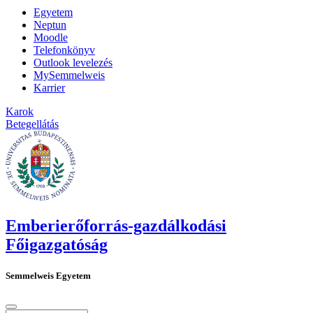
Egyetem
Neptun
Moodle
Telefonkönyv
Outlook levelezés
MySemmelweis
Karrier
Karok
Betegellátás
Emberierőforrás-gazdálkodási
Főigazgatóság
Semmelweis Egyetem