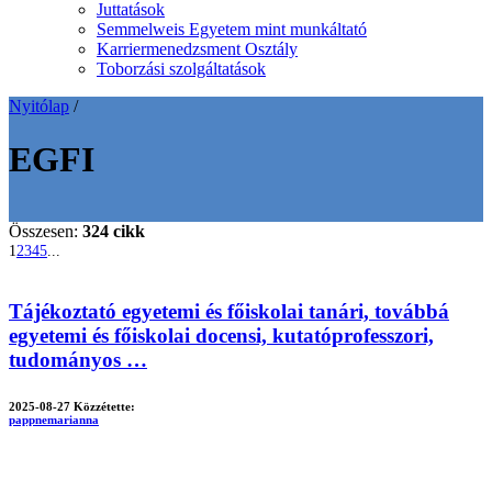
Juttatások
Semmelweis Egyetem mint munkáltató
Karriermenedzsment Osztály
Toborzási szolgáltatások
Nyitólap
/
EGFI
Összesen:
324 cikk
1
2
3
4
5
...
Tájékoztató egyetemi és főiskolai tanári, továbbá
egyetemi és főiskolai docensi, kutatóprofesszori,
tudományos …
2025-08-27
Közzétette:
pappnemarianna