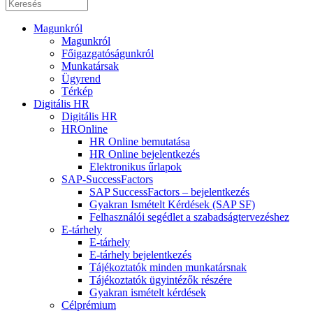
Magunkról
Magunkról
Főigazgatóságunkról
Munkatársak
Ügyrend
Térkép
Digitális HR
Digitális HR
HROnline
HR Online bemutatása
HR Online bejelentkezés
Elektronikus űrlapok
SAP-SuccessFactors
SAP SuccessFactors – bejelentkezés
Gyakran Ismételt Kérdések (SAP SF)
Felhasználói segédlet a szabadságtervezéshez
E-tárhely
E-tárhely
E-tárhely bejelentkezés
Tájékoztatók minden munkatársnak
Tájékoztatók ügyintézők részére
Gyakran ismételt kérdések
Célprémium