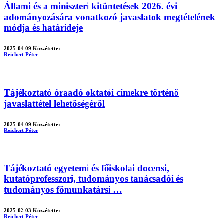
Állami és a miniszteri kitüntetések 2026. évi
adományozására vonatkozó javaslatok megtételének
módja és határideje
2025-04-09
Közzétette:
Reichert Péter
Tájékoztató óraadó oktatói címekre történő
javaslattétel lehetőségéről
2025-04-09
Közzétette:
Reichert Péter
Tájékoztató egyetemi és főiskolai docensi,
kutatóprofesszori, tudományos tanácsadói és
tudományos főmunkatársi …
2025-02-03
Közzétette:
Reichert Péter