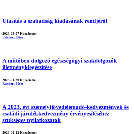
Utasítás a szabadság kiadásának rendjéről
2023-03-07
Közzétette:
Reichert Péter
A műtőben dolgozó egészségügyi szakdolgozók
illetménykiegészítése
2023-01-29
Közzétette:
Reichert Péter
A 2023. évi személyijövedelemadó-kedvezmények és
családi járulékkedvezmény érvényesítéséhez
szükséges nyilatkozatok
2023-01-12
Közzétette: