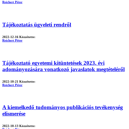
Reichert Péter
Tájékoztatás ügyeleti rendről
2022-12-16
Közzétette:
Reichert Péter
Tájékoztató egyetemi kitüntetések 2023. évi
adományozására vonatkozó javaslatok megtételéről
2022-10-21
Közzétette:
Reichert Péter
A kiemelkedő tudományos publikációs tevékenység
elismerése
2022-10-13
Közzétette: