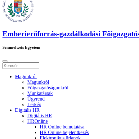
Emberierőforrás-gazdálkodási Főigazgató
Semmelweis Egyetem
Magunkról
Magunkról
Főigazgatóságunkról
Munkatársak
Ügyrend
Térkép
Digitális HR
Digitális HR
HROnline
HR Online bemutatása
HR Online bejelentkezés
Elektronikus űrlapok