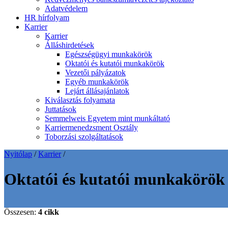
Adatvédelem
HR hírfolyam
Karrier
Karrier
Álláshirdetések
Egészségügyi munkakörök
Oktatói és kutatói munkakörök
Vezetői pályázatok
Egyéb munkakörök
Lejárt állásajánlatok
Kiválasztás folyamata
Juttatások
Semmelweis Egyetem mint munkáltató
Karriermenedzsment Osztály
Toborzási szolgáltatások
Nyitólap
/
Karrier
/
Oktatói és kutatói munkakörök
Összesen:
4 cikk