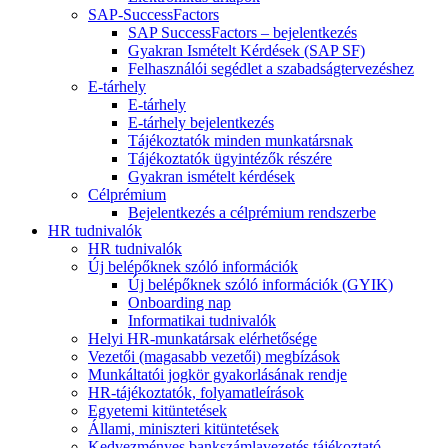
SAP-SuccessFactors
SAP SuccessFactors – bejelentkezés
Gyakran Ismételt Kérdések (SAP SF)
Felhasználói segédlet a szabadságtervezéshez
E-tárhely
E-tárhely
E-tárhely bejelentkezés
Tájékoztatók minden munkatársnak
Tájékoztatók ügyintézők részére
Gyakran ismételt kérdések
Célprémium
Bejelentkezés a célprémium rendszerbe
HR tudnivalók
HR tudnivalók
Új belépőknek szóló információk
Új belépőknek szóló információk (GYIK)
Onboarding nap
Informatikai tudnivalók
Helyi HR-munkatársak elérhetősége
Vezetői (magasabb vezetői) megbízások
Munkáltatói jogkör gyakorlásának rendje
HR-tájékoztatók, folyamatleírások
Egyetemi kitüntetések
Állami, miniszteri kitüntetések
Kedvezményes bankszámlavezetés tájékoztató