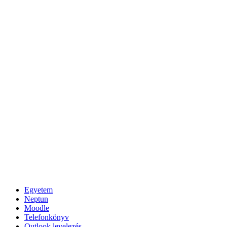
Egyetem
Neptun
Moodle
Telefonkönyv
Outlook levelezés