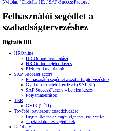
Nyitólap
/
Digitális HR
/
SAP-SuccessFactors
/
Felhasználói segédlet a
szabadságtervezéshez
Digitális HR
HROnline
HR Online bemutatása
HR Online bejelentkezés
Elektronikus űrlapok
SAP-SuccessFactors
Felhasználói segédlet a szabadságtervezéshez
Gyakran Ismételt Kérdések (SAP SF)
SAP SuccessFactors – bejelentkezés
Folyamatleírások
TÉR
GYIK (TÉR)
További jogviszony engedélyezése
Bejelentkezés az engedélyezési rendszerbe
Tájékoztatók és segédletek
E-tárhely