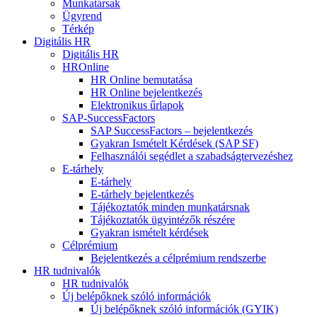
Munkatársak
Ügyrend
Térkép
Digitális HR
Digitális HR
HROnline
HR Online bemutatása
HR Online bejelentkezés
Elektronikus űrlapok
SAP-SuccessFactors
SAP SuccessFactors – bejelentkezés
Gyakran Ismételt Kérdések (SAP SF)
Felhasználói segédlet a szabadságtervezéshez
E-tárhely
E-tárhely
E-tárhely bejelentkezés
Tájékoztatók minden munkatársnak
Tájékoztatók ügyintézők részére
Gyakran ismételt kérdések
Célprémium
Bejelentkezés a célprémium rendszerbe
HR tudnivalók
HR tudnivalók
Új belépőknek szóló információk
Új belépőknek szóló információk (GYIK)