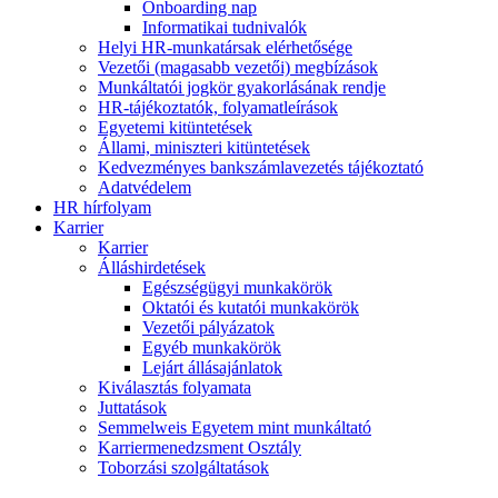
Onboarding nap
Informatikai tudnivalók
Helyi HR-munkatársak elérhetősége
Vezetői (magasabb vezetői) megbízások
Munkáltatói jogkör gyakorlásának rendje
HR-tájékoztatók, folyamatleírások
Egyetemi kitüntetések
Állami, miniszteri kitüntetések
Kedvezményes bankszámlavezetés tájékoztató
Adatvédelem
HR hírfolyam
Karrier
Karrier
Álláshirdetések
Egészségügyi munkakörök
Oktatói és kutatói munkakörök
Vezetői pályázatok
Egyéb munkakörök
Lejárt állásajánlatok
Kiválasztás folyamata
Juttatások
Semmelweis Egyetem mint munkáltató
Karriermenedzsment Osztály
Toborzási szolgáltatások