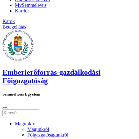
MySemmelweis
Karrier
Karok
Betegellátás
Emberierőforrás-gazdálkodási
Főigazgatóság
Semmelweis Egyetem
Magunkról
Magunkról
Főigazgatóságunkról