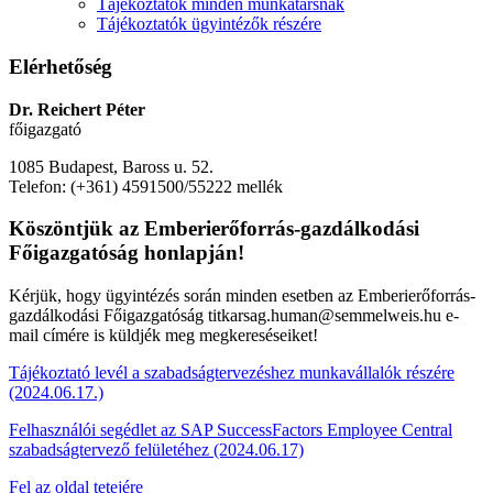
Tájékoztatók minden munkatársnak
Tájékoztatók ügyintézők részére
Elérhetőség
Dr. Reichert Péter
főigazgató
1085 Budapest, Baross u. 52.
Telefon: (+361) 4591500/55222 mellék
Köszöntjük az Emberierőforrás-gazdálkodási
Főigazgatóság honlapján!
Kérjük, hogy ügyintézés során minden esetben az Emberierőforrás-
gazdálkodási Főigazgatóság titkarsag.human@semmelweis.hu e-
mail címére is küldjék meg megkereséseiket!
Tájékoztató levél a szabadságtervezéshez munkavállalók részére
(2024.06.17.)
Felhasználói segédlet az SAP SuccessFactors Employee Central
szabadságtervező felületéhez (2024.06.17)
Fel az oldal tetejére