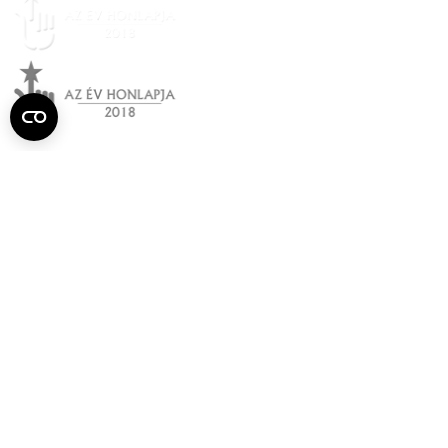
Semmelweis
Egyetem újság
július