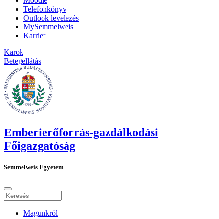
Moodle
Telefonkönyv
Outlook levelezés
MySemmelweis
Karrier
Karok
Betegellátás
Emberierőforrás-gazdálkodási
Főigazgatóság
Semmelweis Egyetem
Magunkról