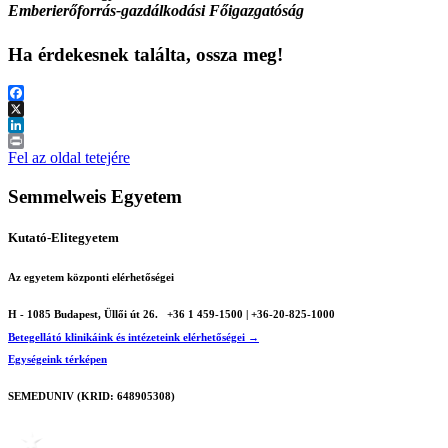
Emberierőforrás-gazdálkodási Főigazgatóság
Ha érdekesnek találta, ossza meg!
Facebook
X
LinkedIn
Print
Fel az oldal tetejére
Semmelweis Egyetem
Kutató-Elitegyetem
Az egyetem központi elérhetőségei
H - 1085 Budapest, Üllői út 26.
+36 1 459-1500 | +36-20-825-1000
Betegellátó klinikáink és intézeteink elérhetőségei →
Egységeink térképen
SEMEDUNIV (KRID: 648905308)