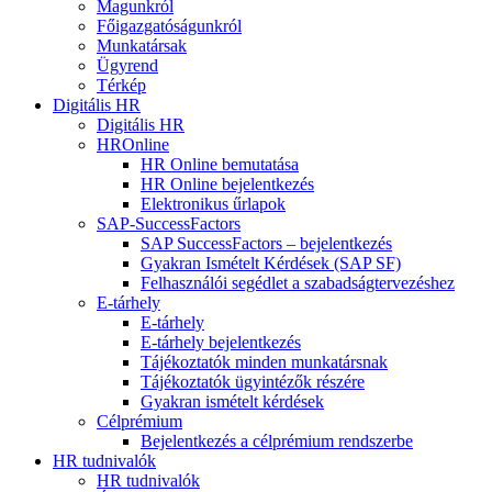
Magunkról
Főigazgatóságunkról
Munkatársak
Ügyrend
Térkép
Digitális HR
Digitális HR
HROnline
HR Online bemutatása
HR Online bejelentkezés
Elektronikus űrlapok
SAP-SuccessFactors
SAP SuccessFactors – bejelentkezés
Gyakran Ismételt Kérdések (SAP SF)
Felhasználói segédlet a szabadságtervezéshez
E-tárhely
E-tárhely
E-tárhely bejelentkezés
Tájékoztatók minden munkatársnak
Tájékoztatók ügyintézők részére
Gyakran ismételt kérdések
Célprémium
Bejelentkezés a célprémium rendszerbe
HR tudnivalók
HR tudnivalók