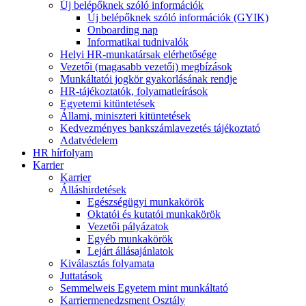
Új belépőknek szóló információk
Új belépőknek szóló információk (GYIK)
Onboarding nap
Informatikai tudnivalók
Helyi HR-munkatársak elérhetősége
Vezetői (magasabb vezetői) megbízások
Munkáltatói jogkör gyakorlásának rendje
HR-tájékoztatók, folyamatleírások
Egyetemi kitüntetések
Állami, miniszteri kitüntetések
Kedvezményes bankszámlavezetés tájékoztató
Adatvédelem
HR hírfolyam
Karrier
Karrier
Álláshirdetések
Egészségügyi munkakörök
Oktatói és kutatói munkakörök
Vezetői pályázatok
Egyéb munkakörök
Lejárt állásajánlatok
Kiválasztás folyamata
Juttatások
Semmelweis Egyetem mint munkáltató
Karriermenedzsment Osztály