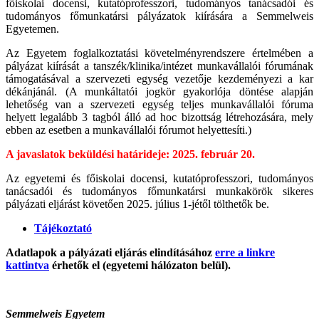
főiskolai docensi, kutatóprofesszori, tudományos tanácsadói és
tudományos főmunkatársi pályázatok kiírására a Semmelweis
Egyetemen.
Az Egyetem foglalkoztatási követelményrendszere értelmében a
pályázat kiírását a tanszék/klinika/intézet munkavállalói fórumának
támogatásával a szervezeti egység vezetője kezdeményezi a kar
dékánjánál. (A munkáltatói jogkör gyakorlója döntése alapján
lehetőség van a szervezeti egység teljes munkavállalói fóruma
helyett legalább 3 tagból álló ad hoc bizottság létrehozására, mely
ebben az esetben a munkavállalói fórumot helyettesíti.)
A javaslatok beküldési határideje: 2025. február 20.
Az egyetemi és főiskolai docensi, kutatóprofesszori, tudományos
tanácsadói és tudományos főmunkatársi munkakörök sikeres
pályázati eljárást követően 2025. július 1-jétől tölthetők be.
Tájékoztató
Adatlapok a pályázati eljárás elindításához
erre a linkre
kattintva
érhetők el (egyetemi hálózaton belül).
Semmelweis Egyetem