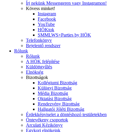
Írj nekünk Messengeren vagy Instagramon!
Kövess minket!
Instagram
Facebook
YouTube
HÖKtok
SMMLWS×Parties by HÖK
Telefonkönyv
Bejelentő rendszer
Rólunk
Rólunk
A HÖK felépítése
Küldöttgyűlés
Elnökség
Bizottságok
Kollégiumi Bizottság
Külügyi Bizottság
Média Bizottság
Oktatási Bizottság
Rendezvény Bizottság
Hallgatói Jóléti Bizottság
Érdekképviselet a döntéshozó testületekben
Öntevékeny csoportok
Arculati Kézikönyv
Egykori elnökeink