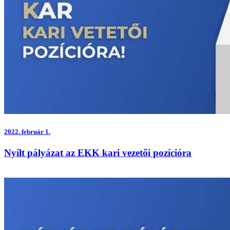
2022.
február 1.
Nyílt pályázat az EKK kari vezetői pozícióra