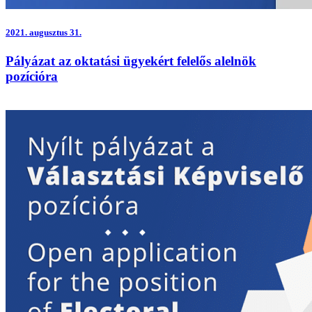
2021.
augusztus 31.
Pályázat az oktatási ügyekért felelős alelnök
pozícióra