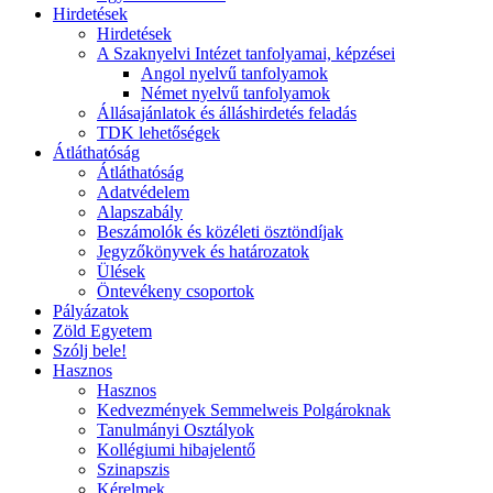
Hirdetések
Hirdetések
A Szaknyelvi Intézet tanfolyamai, képzései
Angol nyelvű tanfolyamok
Német nyelvű tanfolyamok
Állásajánlatok és álláshirdetés feladás
TDK lehetőségek
Átláthatóság
Átláthatóság
Adatvédelem
Alapszabály
Beszámolók és közéleti ösztöndíjak
Jegyzőkönyvek és határozatok
Ülések
Öntevékeny csoportok
Pályázatok
Zöld Egyetem
Szólj bele!
Hasznos
Hasznos
Kedvezmények Semmelweis Polgároknak
Tanulmányi Osztályok
Kollégiumi hibajelentő
Szinapszis
Kérelmek