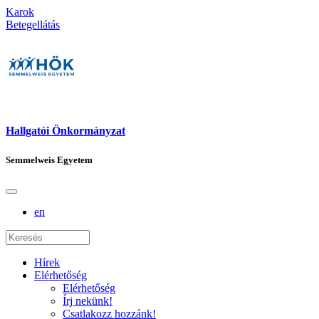
Karok
Betegellátás
Hallgatói Önkormányzat
Semmelweis Egyetem
en
Hírek
Elérhetőség
Elérhetőség
Írj nekünk!
Csatlakozz hozzánk!