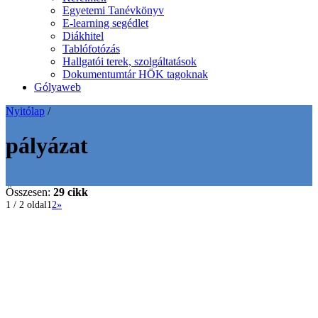
Egyetemi Tanévkönyv
E-learning segédlet
Diákhitel
Tablófotózás
Hallgatói terek, szolgáltatások
Dokumentumtár HÖK tagoknak
Gólyaweb
Nyitólap
/
pályázat
Összesen:
29 cikk
1 / 2 oldal
1
2
»