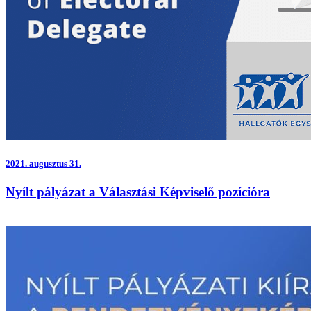
2021.
augusztus 31.
Nyílt pályázat a Választási Képviselő pozícióra