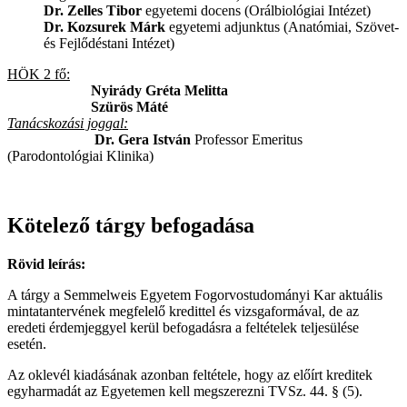
Dr. Zelles Tibor
egyetemi docens (Orálbiológiai Intézet)
Dr. Kozsurek Márk
egyetemi adjunktus (Anatómiai, Szövet-
és Fejlődéstani Intézet)
HÖK 2 fő:
Nyirády Gréta Melitta
Szürös Máté
Tanácskozási joggal:
Dr. Gera István
Professor Emeritus
(Parodontológiai Klinika)
Kötelező tárgy befogadása
Rövid leírás:
A tárgy a Semmelweis Egyetem Fogorvostudományi Kar aktuális
mintatantervének megfelelő kredittel és vizsgaformával, de az
eredeti érdemjeggyel kerül befogadásra a feltételek teljesülése
esetén.
Az oklevél kiadásának azonban feltétele, hogy az előírt kreditek
egyharmadát az Egyetemen kell megszerezni TVSz. 44. § (5).