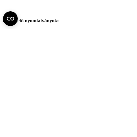
Letölthető nyomtatványok:
(
kérvény
)
Fel az oldal tetejére
Semmelweis Egyetem
Kutató-Elitegyetem
Az egyetem központi elérhetőségei
H - 1085 Budapest, Üllői út 26.
+36 1 459-1500 | +36-20-825-1000
Betegellátó klinikáink és intézeteink elérhetőségei →
Egységeink térképen
SEMEDUNIV (KRID: 648905308)