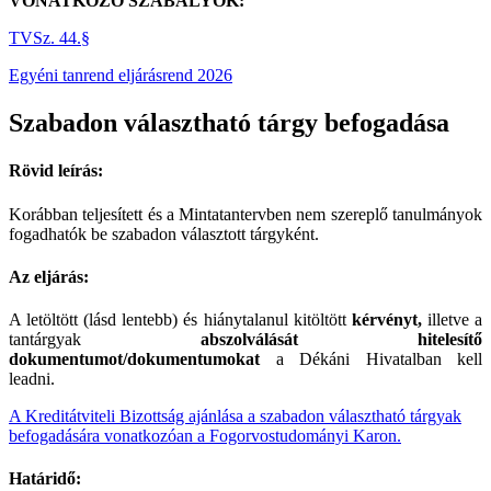
VONATKOZÓ SZABÁLYOK:
TVSz. 44.§
Egyéni tanrend eljárásrend 2026
Szabadon választható tárgy befogadása
Rövid leírás:
Korábban teljesített és a Mintatantervben nem szereplő tanulmányok
fogadhatók be szabadon választott tárgyként.
Az eljárás:
A letöltött (lásd lentebb) és hiánytalanul kitöltött
kérvényt,
illetve a
tantárgyak
abszolválását hitelesítő
dokumentumot/dokumentumokat
a Dékáni Hivatalban kell
leadni.
A Kreditátviteli Bizottság ajánlása a szabadon választható tárgyak
befogadására vonatkozóan a Fogorvostudományi Karon.
Határidő: