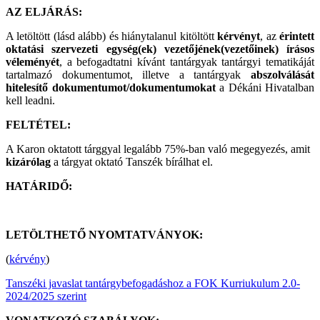
AZ ELJÁRÁS:
A letöltött (lásd alább) és hiánytalanul kitöltött
kérvényt
, az
érintett
oktatási szervezeti egység(ek) vezetőjének(vezetőinek) írásos
véleményét
, a befogadtatni kívánt tantárgyak tantárgyi tematikáját
tartalmazó dokumentumot, illetve a tantárgyak
abszolválását
hitelesítő dokumentumot/dokumentumokat
a Dékáni Hivatalban
kell leadni.
FELTÉTEL:
A Karon oktatott tárggyal legalább 75%-ban való megegyezés, amit
kizárólag
a tárgyat oktató Tanszék bírálhat el.
HATÁRIDŐ:
LETÖLTHETŐ NYOMTATVÁNYOK:
(
kérvény
)
Tanszéki javaslat tantárgybefogadáshoz a FOK Kurriukulum 2.0-
2024/2025 szerint