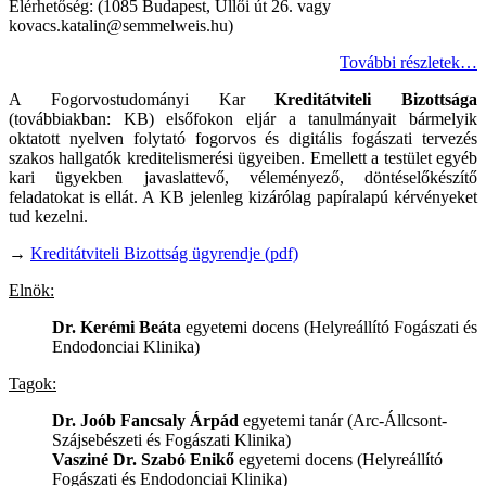
Elérhetőség: (1085 Budapest, Üllői út 26. vagy
kovacs.katalin@semmelweis.hu)
További részletek…
A Fogorvostudományi Kar
Kreditátviteli Bizottsága
(továbbiakban: KB) elsőfokon eljár a tanulmányait bármelyik
oktatott nyelven folytató fogorvos és digitális fogászati tervezés
szakos hallgatók kreditelismerési ügyeiben. Emellett a testület egyéb
kari ügyekben javaslattevő, véleményező, döntéselőkészítő
feladatokat is ellát. A KB jelenleg kizárólag papíralapú kérvényeket
tud kezelni.
→
Kreditátviteli Bizottság ügyrendje (pdf)
Elnök:
Dr. Kerémi Beáta
egyetemi docens (Helyreállító Fogászati és
Endodonciai Klinika)
Tagok:
Dr. Joób Fancsaly Árpád
egyetemi tanár (Arc-Állcsont-
Szájsebészeti és Fogászati Klinika)
Vasziné Dr. Szabó Enikő
egyetemi docens (Helyreállító
Fogászati és Endodonciai Klinika)