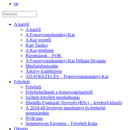
en
A karról
A karról
A Fogorvostudományi Kar
A Kar vezetői
Kari Tanács
A Kar története
Bizottságok – FOK
A Fogorvostudományi Kar Dékáni Hivatala
Minőségbiztosítás
Árkövy Emlékérem
ADATKEZELÉS – Fogorvostudományi Kar
Felvételi
Felvételi
Felvételizőknek a fogorvosképzésről
Szóbeli felvételi meghallgatás
Digitális Fogászati Tervezés (BSc) – levelező képzés
A 2024-től érvényes tanulmányi és érettségi
pontszámítás
Nyílt nap
Semmelweis Egyetem – Felvételi Iroda
Oktatás