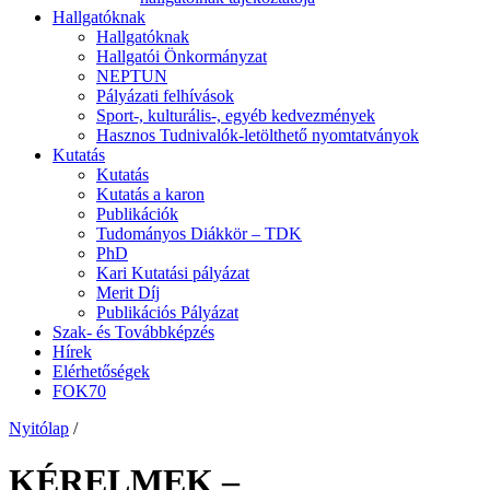
Hallgatóknak
Hallgatóknak
Hallgatói Önkormányzat
NEPTUN
Pályázati felhívások
Sport-, kulturális-, egyéb kedvezmények
Hasznos Tudnivalók-letölthető nyomtatványok
Kutatás
Kutatás
Kutatás a karon
Publikációk
Tudományos Diákkör – TDK
PhD
Kari Kutatási pályázat
Merit Díj
Publikációs Pályázat
Szak- és Továbbképzés
Hírek
Elérhetőségek
FOK70
Nyitólap
/
KÉRELMEK –