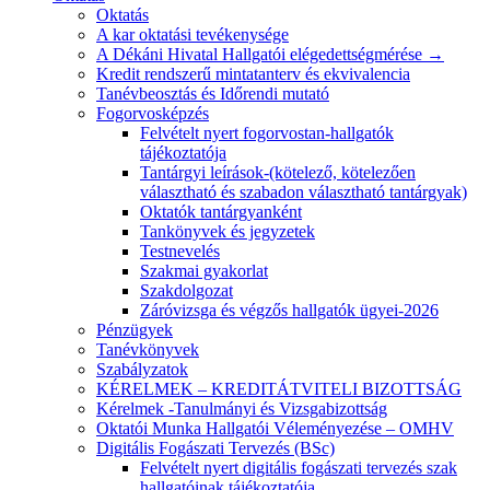
Oktatás
A kar oktatási tevékenysége
A Dékáni Hivatal Hallgatói elégedettségmérése →
Kredit rendszerű mintatanterv és ekvivalencia
Tanévbeosztás és Időrendi mutató
Fogorvosképzés
Felvételt nyert fogorvostan-hallgatók
tájékoztatója
Tantárgyi leírások-(kötelező, kötelezően
választható és szabadon választható tantárgyak)
Oktatók tantárgyanként
Tankönyvek és jegyzetek
Testnevelés
Szakmai gyakorlat
Szakdolgozat
Záróvizsga és végzős hallgatók ügyei-2026
Pénzügyek
Tanévkönyvek
Szabályzatok
KÉRELMEK – KREDITÁTVITELI BIZOTTSÁG
Kérelmek -Tanulmányi és Vizsgabizottság
Oktatói Munka Hallgatói Véleményezése – OMHV
Digitális Fogászati Tervezés (BSc)
Felvételt nyert digitális fogászati tervezés szak
hallgatóinak tájékoztatója