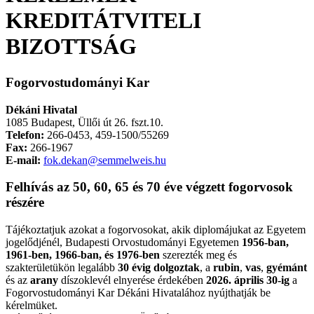
KREDITÁTVITELI
BIZOTTSÁG
Fogorvostudományi Kar
Dékáni Hivatal
1085 Budapest, Üllői út 26. fszt.10.
Telefon:
266-0453, 459-1500/55269
Fax:
266-1967
E-mail:
fok.dekan@semmelweis.hu
Felhívás az 50, 60, 65 és 70 éve végzett fogorvosok
részére
Tájékoztatjuk azokat a fogorvosokat, akik diplomájukat az Egyetem
jogelődjénél, Budapesti Orvostudományi Egyetemen
1956-ban,
1961-ben, 1966-ban, és 1976-ben
szerezték meg és
szakterületükön legalább
30 évig dolgoztak
, a
rubin
,
vas
,
gyémánt
és az
arany
díszoklevél elnyerése érdekében
2026. április 30-ig
a
Fogorvostudományi Kar Dékáni Hivatalához nyújthatják be
kérelmüket.