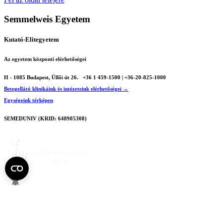
Semmelweis Egyetem
Kutató-Elitegyetem
Az egyetem központi elérhetőségei
H - 1085 Budapest, Üllői út 26.
+36 1 459-1500 | +36-20-825-1000
Betegellátó klinikáink és intézeteink elérhetőségei →
Egységeink térképen
SEMEDUNIV (KRID: 648905308)