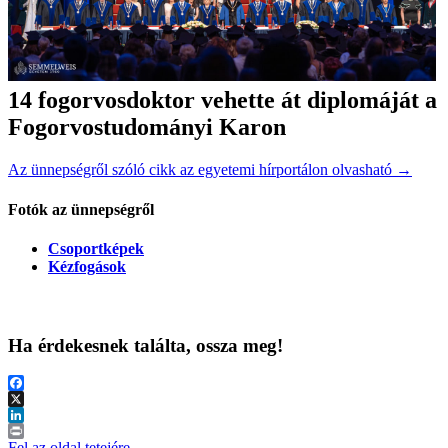
14 fogorvo
sdoktor vehette át diplomájá
t a
Fogorvostudományi Karon
Az ünnepségről szóló cikk az egyetemi hírportálon olvasható →
Fotók az ünnepségről
Csoportképek
Kézfogások
Ha érdekesnek találta, ossza meg!
Facebook
X
LinkedIn
Print
Fel az oldal tetejére