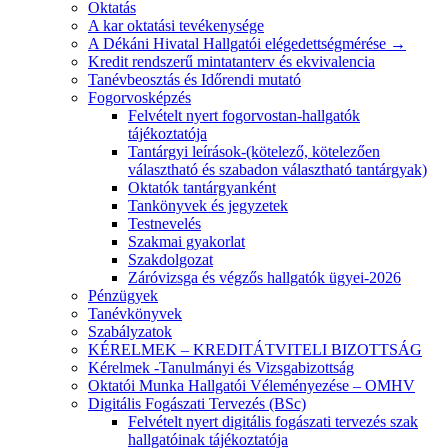
Oktatás
A kar oktatási tevékenysége
A Dékáni Hivatal Hallgatói elégedettségmérése →
Kredit rendszerű mintatanterv és ekvivalencia
Tanévbeosztás és Időrendi mutató
Fogorvosképzés
Felvételt nyert fogorvostan-hallgatók
tájékoztatója
Tantárgyi leírások-(kötelező, kötelezően
választható és szabadon választható tantárgyak)
Oktatók tantárgyanként
Tankönyvek és jegyzetek
Testnevelés
Szakmai gyakorlat
Szakdolgozat
Záróvizsga és végzős hallgatók ügyei-2026
Pénzügyek
Tanévkönyvek
Szabályzatok
KÉRELMEK – KREDITÁTVITELI BIZOTTSÁG
Kérelmek -Tanulmányi és Vizsgabizottság
Oktatói Munka Hallgatói Véleményezése – OMHV
Digitális Fogászati Tervezés (BSc)
Felvételt nyert digitális fogászati tervezés szak
hallgatóinak tájékoztatója