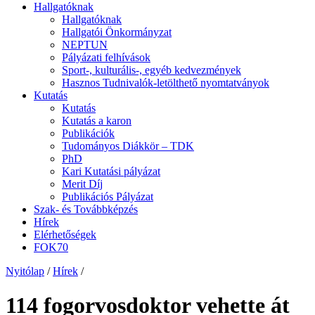
Hallgatóknak
Hallgatóknak
Hallgatói Önkormányzat
NEPTUN
Pályázati felhívások
Sport-, kulturális-, egyéb kedvezmények
Hasznos Tudnivalók-letölthető nyomtatványok
Kutatás
Kutatás
Kutatás a karon
Publikációk
Tudományos Diákkör – TDK
PhD
Kari Kutatási pályázat
Merit Díj
Publikációs Pályázat
Szak- és Továbbképzés
Hírek
Elérhetőségek
FOK70
Nyitólap
/
Hírek
/
114 fogorvosdoktor vehette át