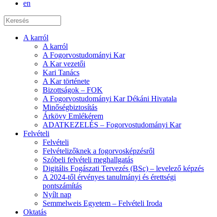
en
A karról
A karról
A Fogorvostudományi Kar
A Kar vezetői
Kari Tanács
A Kar története
Bizottságok – FOK
A Fogorvostudományi Kar Dékáni Hivatala
Minőségbiztosítás
Árkövy Emlékérem
ADATKEZELÉS – Fogorvostudományi Kar
Felvételi
Felvételi
Felvételizőknek a fogorvosképzésről
Szóbeli felvételi meghallgatás
Digitális Fogászati Tervezés (BSc) – levelező képzés
A 2024-től érvényes tanulmányi és érettségi
pontszámítás
Nyílt nap
Semmelweis Egyetem – Felvételi Iroda
Oktatás