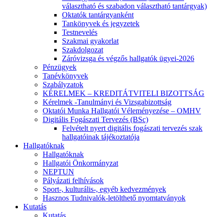
választható és szabadon választható tantárgyak)
Oktatók tantárgyanként
Tankönyvek és jegyzetek
Testnevelés
Szakmai gyakorlat
Szakdolgozat
Záróvizsga és végzős hallgatók ügyei-2026
Pénzügyek
Tanévkönyvek
Szabályzatok
KÉRELMEK – KREDITÁTVITELI BIZOTTSÁG
Kérelmek -Tanulmányi és Vizsgabizottság
Oktatói Munka Hallgatói Véleményezése – OMHV
Digitális Fogászati Tervezés (BSc)
Felvételt nyert digitális fogászati tervezés szak
hallgatóinak tájékoztatója
Hallgatóknak
Hallgatóknak
Hallgatói Önkormányzat
NEPTUN
Pályázati felhívások
Sport-, kulturális-, egyéb kedvezmények
Hasznos Tudnivalók-letölthető nyomtatványok
Kutatás
Kutatás