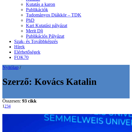
Kutatás a karon
Publikációk
Tudományos Diákkör – TDK
PhD
Kari Kutatási pályázat
Merit Díj
Publikációs Pályázat
Szak- és Továbbképzés
Hírek
Elérhetőségek
FOK70
Nyitólap
/
Szerző:
Kovács Katalin
Összesen:
93 cikk
1
2
3
4