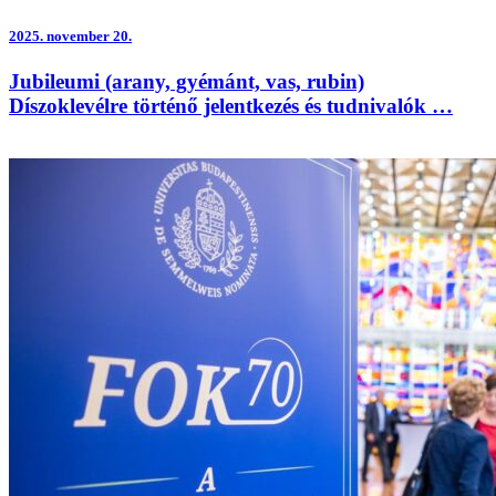
2025.
november 20.
Jubileumi (arany, gyémánt, vas, rubin)
Díszoklevélre történő jelentkezés és tudnivalók …