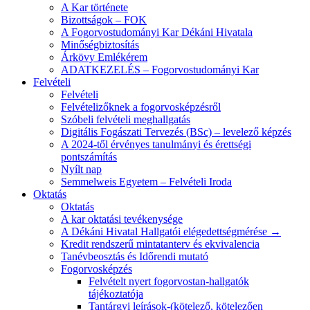
A Kar története
Bizottságok – FOK
A Fogorvostudományi Kar Dékáni Hivatala
Minőségbiztosítás
Árkövy Emlékérem
ADATKEZELÉS – Fogorvostudományi Kar
Felvételi
Felvételi
Felvételizőknek a fogorvosképzésről
Szóbeli felvételi meghallgatás
Digitális Fogászati Tervezés (BSc) – levelező képzés
A 2024-től érvényes tanulmányi és érettségi
pontszámítás
Nyílt nap
Semmelweis Egyetem – Felvételi Iroda
Oktatás
Oktatás
A kar oktatási tevékenysége
A Dékáni Hivatal Hallgatói elégedettségmérése →
Kredit rendszerű mintatanterv és ekvivalencia
Tanévbeosztás és Időrendi mutató
Fogorvosképzés
Felvételt nyert fogorvostan-hallgatók
tájékoztatója
Tantárgyi leírások-(kötelező, kötelezően