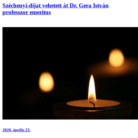
Széchenyi-díjat vehetett át Dr. Gera István
professzor emeritus
2026.
április 23.