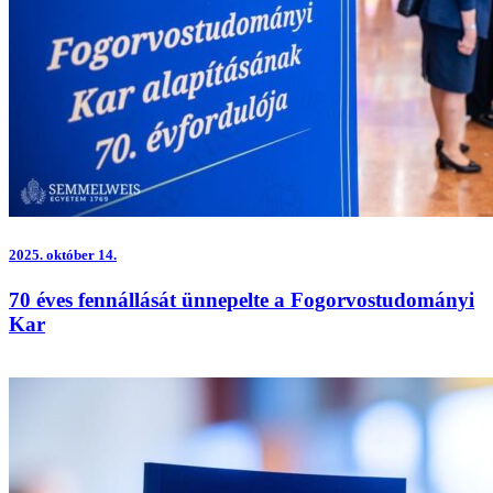
2025.
október 14.
70 éves fennállását ünnepelte a Fogorvostudományi
Kar