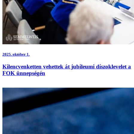
2025.
október 1.
Kilencvenketten vehettek át jubileumi díszoklevelet a
FOK ünnepségén