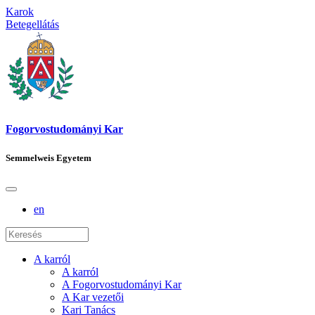
Karok
Betegellátás
Fogorvostudományi Kar
Semmelweis Egyetem
en
A karról
A karról
A Fogorvostudományi Kar
A Kar vezetői
Kari Tanács