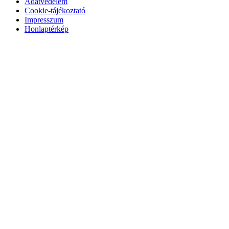
Adatvédelem
Cookie-tájékoztató
Impresszum
Honlaptérkép