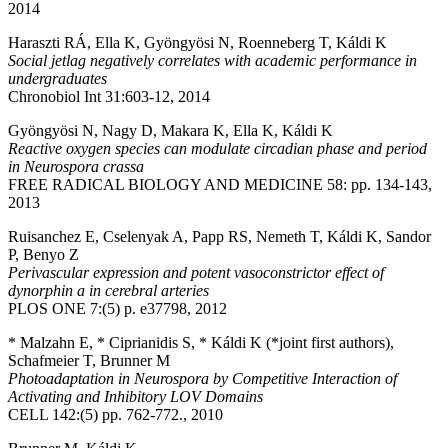
2014
Haraszti RÁ, Ella K, Gyöngyösi N, Roenneberg T, Káldi K
Social jetlag negatively correlates with academic performance in
undergraduates
Chronobiol Int 31:603-12, 2014
Gyöngyösi N, Nagy D, Makara K, Ella K, Káldi K
Reactive oxygen species can modulate circadian phase and period
in Neurospora crassa
FREE RADICAL BIOLOGY AND MEDICINE 58: pp. 134-143,
2013
Ruisanchez E, Cselenyak A, Papp RS, Nemeth T, Káldi K, Sandor
P, Benyo Z
Perivascular expression and potent vasoconstrictor effect of
dynorphin a in cerebral arteries
PLOS ONE 7:(5) p. e37798, 2012
* Malzahn E, * Ciprianidis S, * Káldi K (*joint first authors),
Schafmeier T, Brunner M
Photoadaptation in Neurospora by Competitive Interaction of
Activating and Inhibitory LOV Domains
CELL 142:(5) pp. 762-772., 2010