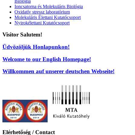
Biológia
Ioncsatorna és Molekuláris Biológia
Oxidatív stressz laboratórium
Molekuláris Élettani Kutatócsoport
Nyirokélettani Kutatócsoport
Visitor Salutem!
Üdvözöljük Honlapunkon!
Welcome to our English Homepage!
Willkommen auf unserer deutschen Webseite!
Elérhetőség / Contact