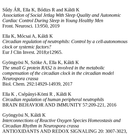
Sűdy ÁR, Ella K, Bódizs R and Káldi K
Association of Social Jetlag With Sleep Quality and Autonomic
Cardiac Control During Sleep in Young Healthy Men
Front. Neurosci. 13:950, 2019
Ella K, Mócsai A, Káldi K
Circadian regulation of neutrophils: Control by a cell-autonomous
clock or systemic factors?
Eur J Clin Invest. 2018;e12965.
Gyöngyösi N, Szöke A, Ella K, Káldi K
The small G protein RAS2 is involved in the metabolic
compensation of the circadian clock in the circadian model
Neurospora crassa
Biol. Chem. 292:14929-14939, 2017
Ella K , Csépányi-Kömi R , Káldi K
Circadian regulation of human peripheral neutrophils
BRAIN BEHAVIOR AND IMMUNITY 57:209-221, 2016
Gyöngyösi N, Káldi K
Interconnections of Reactive Oxygen Species Homeostasis and
Circadian Rhythm in Neurospora crassa
ANTIOXIDANTS AND REDOX SIGNALING 20: 3007-3023,