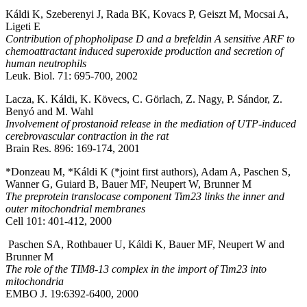
Káldi K, Szeberenyi J, Rada BK, Kovacs P, Geiszt M, Mocsai A,
Ligeti E
Contribution of phopholipase D and a brefeldin A sensitive ARF to
chemoattractant induced superoxide production and secretion of
human neutrophils
Leuk. Biol. 71: 695-700, 2002
Lacza, K. Káldi, K. Kövecs, C. Görlach, Z. Nagy, P. Sándor, Z.
Benyó and M. Wahl
Involvement of prostanoid release in the mediation of UTP-induced
cerebrovascular contraction in the rat
Brain Res. 896: 169-174, 2001
*Donzeau M, *Káldi K (*joint first authors), Adam A, Paschen S,
Wanner G, Guiard B, Bauer MF, Neupert W, Brunner M
The preprotein translocase component Tim23 links the inner and
outer mitochondrial membranes
Cell 101: 401-412, 2000
Paschen SA, Rothbauer U, Káldi K, Bauer MF, Neupert W and
Brunner M
The role of the TIM8-13 complex in the import of Tim23 into
mitochondria
EMBO J. 19:6392-6400, 2000