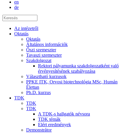
en
de
Az intézetről
Oktatás
Oktatás
Általános információk
Őszi szemeszter
Tavaszi szemeszter
Szakdolgozat
Rektori pályamunka szakdolgozatként való
érvényesítésének szabályozása
Választható kurzusok
PPKE ITK, Orvosi biotechnológia MSc, Humán
Élettan
Ph.D. kurzus
TDK
TDK
TDK
A TDK-s hallgatók névsora
TDK témák
Elért eredmények
Demonstrátor