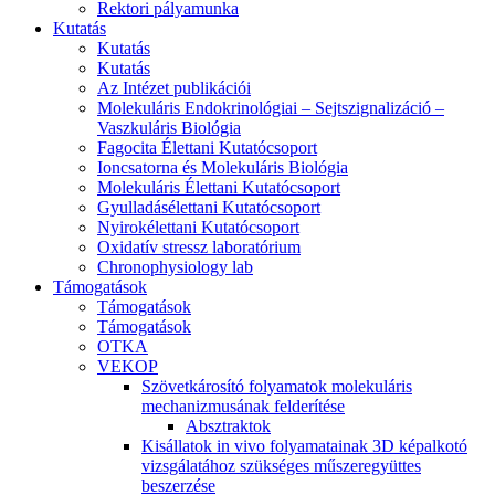
Rektori pályamunka
Kutatás
Kutatás
Kutatás
Az Intézet publikációi
Molekuláris Endokrinológiai – Sejtszignalizáció –
Vaszkuláris Biológia
Fagocita Élettani Kutatócsoport
Ioncsatorna és Molekuláris Biológia
Molekuláris Élettani Kutatócsoport
Gyulladásélettani Kutatócsoport
Nyirokélettani Kutatócsoport
Oxidatív stressz laboratórium
Chronophysiology lab
Támogatások
Támogatások
Támogatások
OTKA
VEKOP
Szövetkárosító folyamatok molekuláris
mechanizmusának felderítése
Absztraktok
Kisállatok in vivo folyamatainak 3D képalkotó
vizsgálatához szükséges műszeregyüttes
beszerzése