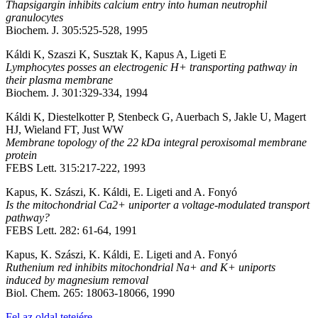
Thapsigargin inhibits calcium entry into human neutrophil
granulocytes
Biochem. J. 305:525-528, 1995
Káldi K, Szaszi K, Susztak K, Kapus A, Ligeti E
Lymphocytes posses an electrogenic H+ transporting pathway in
their plasma membrane
Biochem. J. 301:329-334, 1994
Káldi K, Diestelkotter P, Stenbeck G, Auerbach S, Jakle U, Magert
HJ, Wieland FT, Just WW
Membrane topology of the 22 kDa integral peroxisomal membrane
protein
FEBS Lett. 315:217-222, 1993
Kapus, K. Szászi, K. Káldi, E. Ligeti and A. Fonyó
Is the mitochondrial Ca2+ uniporter a voltage-modulated transport
pathway?
FEBS Lett. 282: 61-64, 1991
Kapus, K. Szászi, K. Káldi, E. Ligeti and A. Fonyó
Ruthenium red inhibits mitochondrial Na+ and K+ uniports
induced by magnesium removal
Biol. Chem. 265: 18063-18066, 1990
Fel az oldal tetejére