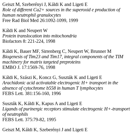
Geiszt M, Szeberényi J, Káldi K and Ligeti E
Role of different Ca2+ sources in the superoxid e production of
human neutrophil granulocytes
Free Rad Biol Med 26:1092-1099, 1999
Káldi K and Neupert W
Protein translocation into mitochondria
Biofactors 8: 221-224, 1998
Káldi K, Bauer MF, Sirrenberg C, Neupert W, Brunner M
Biogenesis of Tim23 and Tim17, integral components of the TIM
machinery for matrix targeted preproteins
EMBO J. 17:1569-76, 1998
Káldi K, Szászi K, Koncz G, Suszták K and Ligeti E
Arachidonic acid activatable electrogenic H+ transport in the
absence of cytochrome b558 in human T lymphocytes
FEBS Lett. 381:156-160, 1996
Suszták K, Káldi K, Kapus A and Ligeti E
Ligands of purinergic receptors stimulate electrogenic H+-transport
of neutrophils
FEBS Lett. 375:79-82, 1995
Geiszt M, Káldi K, Szeberényi J and Ligeti E