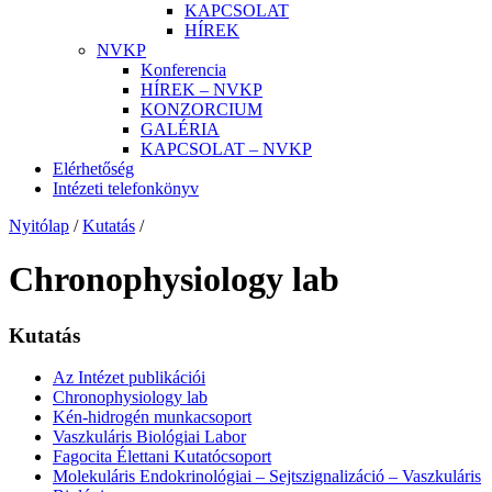
KAPCSOLAT
HÍREK
NVKP
Konferencia
HÍREK – NVKP
KONZORCIUM
GALÉRIA
KAPCSOLAT – NVKP
Elérhetőség
Intézeti telefonkönyv
Nyitólap
/
Kutatás
/
Chronophysiology lab
Kutatás
Az Intézet publikációi
Chronophysiology lab
Kén-hidrogén munkacsoport
Vaszkuláris Biológiai Labor
Fagocita Élettani Kutatócsoport
Molekuláris Endokrinológiai – Sejtszignalizáció – Vaszkuláris