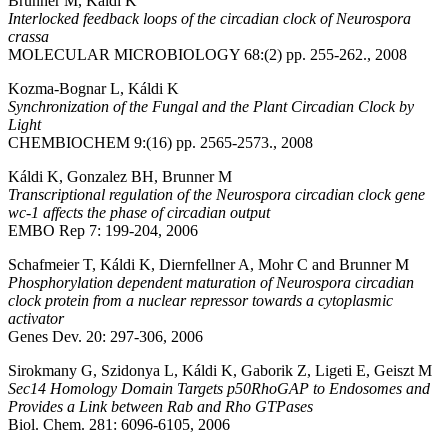
Brunner M, Káldi K
Interlocked feedback loops of the circadian clock of Neurospora
crassa
MOLECULAR MICROBIOLOGY 68:(2) pp. 255-262., 2008
Kozma-Bognar L, Káldi K
Synchronization of the Fungal and the Plant Circadian Clock by
Light
CHEMBIOCHEM 9:(16) pp. 2565-2573., 2008
Káldi K, Gonzalez BH, Brunner M
Transcriptional regulation of the Neurospora circadian clock gene
wc-1 affects the phase of circadian output
EMBO Rep 7: 199-204, 2006
Schafmeier T, Káldi K, Diernfellner A, Mohr C and Brunner M
Phosphorylation dependent maturation of Neurospora circadian
clock protein from a nuclear repressor towards a cytoplasmic
activator
Genes Dev. 20: 297-306, 2006
Sirokmany G, Szidonya L, Káldi K, Gaborik Z, Ligeti E, Geiszt M
Sec14 Homology Domain Targets p50RhoGAP to Endosomes and
Provides a Link between Rab and Rho GTPases
Biol. Chem. 281: 6096-6105, 2006