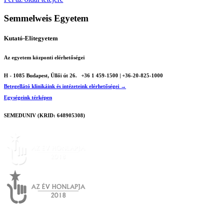
Semmelweis Egyetem
Kutató-Elitegyetem
Az egyetem központi elérhetőségei
H - 1085 Budapest, Üllői út 26.
+36 1 459-1500 | +36-20-825-1000
Betegellátó klinikáink és intézeteink elérhetőségei →
Egységeink térképen
SEMEDUNIV (KRID: 648905308)