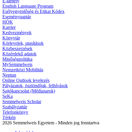
E-tárhely
English Language Program
Esélyegyenlőség és Etikai Kódex
Eseménynaptár
HÖK
Karrier
Kedvezmények
Könyvtár
Körlevelek, utasítások
Közbeszerzések
Közérdekű adatok
Minőségpolitika
MySemmelweis
Nemzetközi Mobilitás
Neptun
Online Outlook levelezés
Pályázatok, ösztöndíjak, felhívások
Sajtókapcsolat (Médiasarok)
SeKa
Semmelweis Scholar
Szabályzattár
Telefonkönyv
Térkép
2026 Semmelweis Egyetem - Minden jog fenntartva