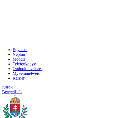
Egyetem
Neptun
Moodle
Telefonkönyv
Outlook levelezés
MySemmelweis
Karrier
Karok
Betegellátás