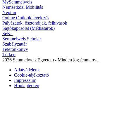
MySemmelweis
Nemzetközi Mobilitás
Neptun
Online Outlook levelezés
Pályázatok, ösztöndíjak, felhívások
Sajtókapcsolat (Médiasarok)
SeKa
Semmelweis Scholar
Szabályzattár
Telefonkönyv
Térkép
2026 Semmelweis Egyetem - Minden jog fenntartva
Adatvédelem
Cookie-tájékoztató
Impresszum
Honlaptérkép