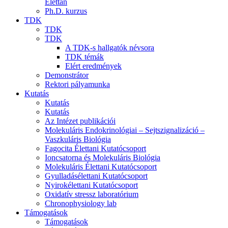
Élettan
Ph.D. kurzus
TDK
TDK
TDK
A TDK-s hallgatók névsora
TDK témák
Elért eredmények
Demonstrátor
Rektori pályamunka
Kutatás
Kutatás
Kutatás
Az Intézet publikációi
Molekuláris Endokrinológiai – Sejtszignalizáció –
Vaszkuláris Biológia
Fagocita Élettani Kutatócsoport
Ioncsatorna és Molekuláris Biológia
Molekuláris Élettani Kutatócsoport
Gyulladásélettani Kutatócsoport
Nyirokélettani Kutatócsoport
Oxidatív stressz laboratórium
Chronophysiology lab
Támogatások
Támogatások