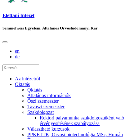
Élettani Intézet
Semmelweis Egyetem, Általános Orvostudományi Kar
en
de
Az intézetről
Oktatás
Oktatás
Általános információk
Őszi szemeszter
Tavaszi szemeszter
Szakdolgozat
Rektori pályamunka szakdolgozatként való
érvényesítésének szabályozása
Választható kurzusok
PPKE ITK, Orvosi biotechnológia MSc, Humán