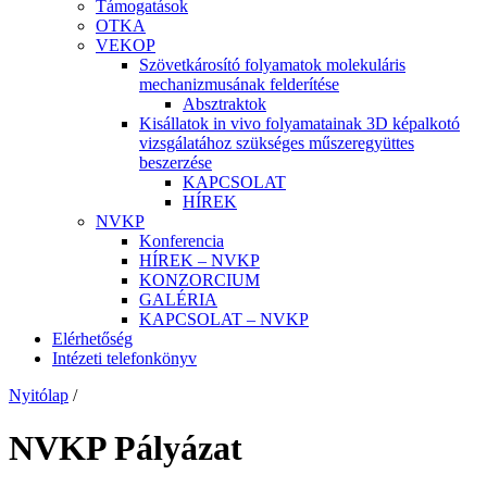
Támogatások
OTKA
VEKOP
Szövetkárosító folyamatok molekuláris
mechanizmusának felderítése
Absztraktok
Kisállatok in vivo folyamatainak 3D képalkotó
vizsgálatához szükséges műszeregyüttes
beszerzése
KAPCSOLAT
HÍREK
NVKP
Konferencia
HÍREK – NVKP
KONZORCIUM
GALÉRIA
KAPCSOLAT – NVKP
Elérhetőség
Intézeti telefonkönyv
Nyitólap
/
NVKP Pályázat