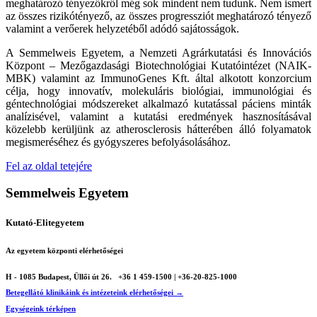
meghatározó tényezőkről még sok mindent nem tudunk. Nem ismert
az összes rizikótényező, az összes progressziót meghatározó tényező
valamint a verőerek helyzetéből adódó sajátosságok.
A Semmelweis Egyetem, a Nemzeti Agrárkutatási és Innovációs
Központ – Mezőgazdasági Biotechnológiai Kutatóintézet (NAIK-
MBK) valamint az ImmunoGenes Kft. által alkotott konzorcium
célja, hogy innovatív, molekuláris biológiai, immunológiai és
géntechnológiai módszereket alkalmazó kutatással páciens minták
analízisével, valamint a kutatási eredmények hasznosításával
közelebb kerüljünk az atherosclerosis hátterében álló folyamatok
megismeréséhez és gyógyszeres befolyásolásához.
Fel az oldal tetejére
Semmelweis Egyetem
Kutató-Elitegyetem
Az egyetem központi elérhetőségei
H - 1085 Budapest, Üllői út 26.
+36 1 459-1500 | +36-20-825-1000
Betegellátó klinikáink és intézeteink elérhetőségei →
Egységeink térképen