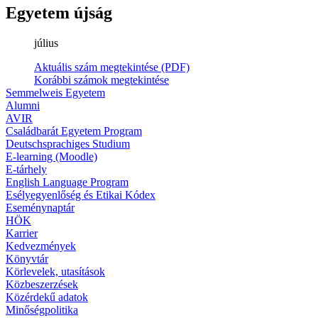
Egyetem újság
július
Aktuális szám megtekintése (PDF)
Korábbi számok megtekintése
Semmelweis Egyetem
Alumni
AVIR
Családbarát Egyetem Program
Deutschsprachiges Studium
E-learning (Moodle)
E-tárhely
English Language Program
Esélyegyenlőség és Etikai Kódex
Eseménynaptár
HÖK
Karrier
Kedvezmények
Könyvtár
Körlevelek, utasítások
Közbeszerzések
Közérdekű adatok
Minőségpolitika