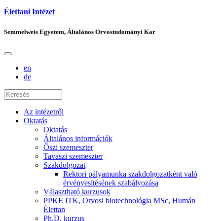
Élettani Intézet
Semmelweis Egyetem, Általános Orvostudományi Kar
en
de
Az intézetről
Oktatás
Oktatás
Általános információk
Őszi szemeszter
Tavaszi szemeszter
Szakdolgozat
Rektori pályamunka szakdolgozatként való
érvényesítésének szabályozása
Választható kurzusok
PPKE ITK, Orvosi biotechnológia MSc, Humán
Élettan
Ph.D. kurzus