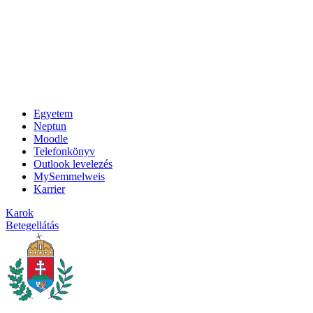
Egyetem
Neptun
Moodle
Telefonkönyv
Outlook levelezés
MySemmelweis
Karrier
Karok
Betegellátás