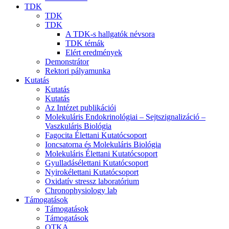
TDK
TDK
TDK
A TDK-s hallgatók névsora
TDK témák
Elért eredmények
Demonstrátor
Rektori pályamunka
Kutatás
Kutatás
Kutatás
Az Intézet publikációi
Molekuláris Endokrinológiai – Sejtszignalizáció –
Vaszkuláris Biológia
Fagocita Élettani Kutatócsoport
Ioncsatorna és Molekuláris Biológia
Molekuláris Élettani Kutatócsoport
Gyulladásélettani Kutatócsoport
Nyirokélettani Kutatócsoport
Oxidatív stressz laboratórium
Chronophysiology lab
Támogatások
Támogatások
Támogatások
OTKA