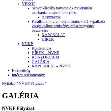
VEKOP
Szövetkárosító folyamatok molekuláris
mechanizmusának felderítése
Absztraktok
Kisállatok in vivo folyamatainak 3D képalkotó
vizsgálatához szükséges műszeregyüttes
beszerzése
KAPCSOLAT
HÍREK
NVKP
Konferencia
HÍREK – NVKP
KONZORCIUM
GALÉRIA
KAPCSOLAT – NVKP
Elérhetőség
Intézeti telefonkönyv
Nyitólap
/
NVKP Pályázat
/
GALÉRIA
NVKP Pályázat