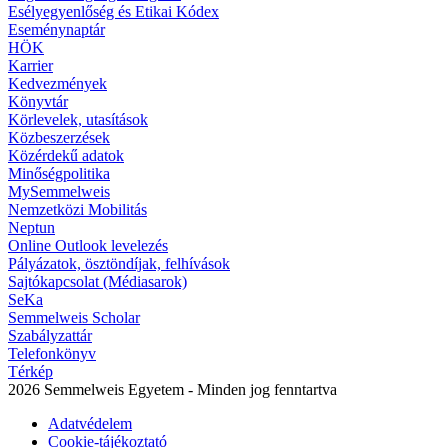
Esélyegyenlőség és Etikai Kódex
Eseménynaptár
HÖK
Karrier
Kedvezmények
Könyvtár
Körlevelek, utasítások
Közbeszerzések
Közérdekű adatok
Minőségpolitika
MySemmelweis
Nemzetközi Mobilitás
Neptun
Online Outlook levelezés
Pályázatok, ösztöndíjak, felhívások
Sajtókapcsolat (Médiasarok)
SeKa
Semmelweis Scholar
Szabályzattár
Telefonkönyv
Térkép
2026 Semmelweis Egyetem - Minden jog fenntartva
Adatvédelem
Cookie-tájékoztató