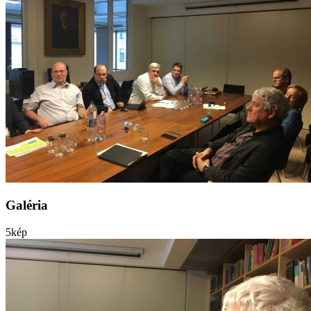
Galéria
5
kép