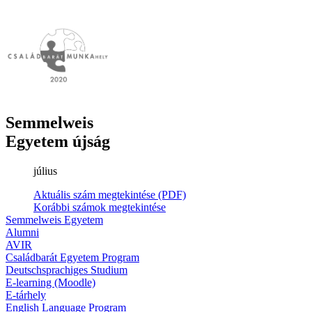
Semmelweis
Egyetem újság
július
Aktuális szám megtekintése (PDF)
Korábbi számok megtekintése
Semmelweis Egyetem
Alumni
AVIR
Családbarát Egyetem Program
Deutschsprachiges Studium
E-learning (Moodle)
E-tárhely
English Language Program