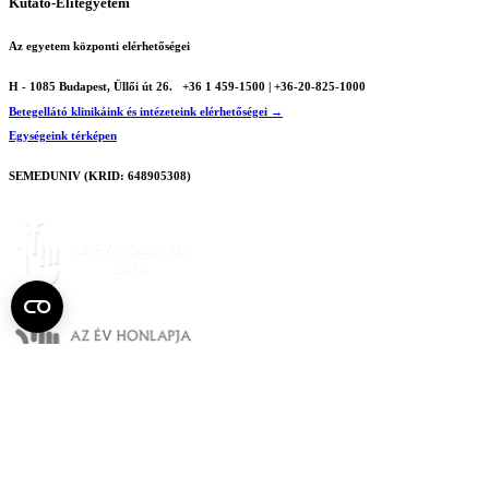
Kutató-Elitegyetem
Az egyetem központi elérhetőségei
H - 1085 Budapest, Üllői út 26.
+36 1 459-1500 | +36-20-825-1000
Betegellátó klinikáink és intézeteink elérhetőségei →
Egységeink térképen
SEMEDUNIV (KRID: 648905308)