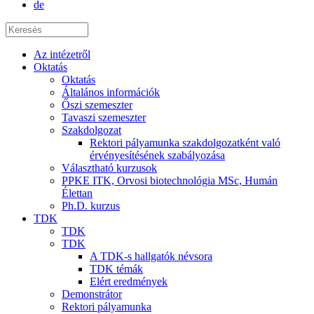
de
Az intézetről
Oktatás
Oktatás
Általános információk
Őszi szemeszter
Tavaszi szemeszter
Szakdolgozat
Rektori pályamunka szakdolgozatként való
érvényesítésének szabályozása
Választható kurzusok
PPKE ITK, Orvosi biotechnológia MSc, Humán
Élettan
Ph.D. kurzus
TDK
TDK
TDK
A TDK-s hallgatók névsora
TDK témák
Elért eredmények
Demonstrátor
Rektori pályamunka