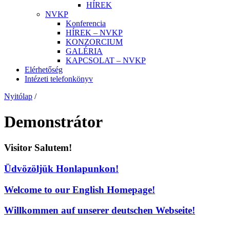
HÍREK
NVKP
Konferencia
HÍREK – NVKP
KONZORCIUM
GALÉRIA
KAPCSOLAT – NVKP
Elérhetőség
Intézeti telefonkönyv
Nyitólap
/
Demonstrátor
Visitor Salutem!
Üdvözöljük Honlapunkon!
Welcome to our English Homepage!
Willkommen auf unserer deutschen Webseite!