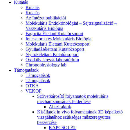
Kutatás
Kutatás
Kutatás
Az Intézet publikációi
Molekuláris Endokrinológiai – Sejtszignalizáció –
Vaszkuláris Biológia
Fagocita Élettani Kutatócsoport
Ioncsatorna és Molekuláris Biológia
Molekuláris Élettani Kutatócsoport
Gyulladásélettani Kutatócsoport
Nyirokélettani Kutatócsoport
Oxidatív stressz laboratórium
Chronophysiology lab
Támogatások
Támogatások
Támogatások
OTKA
VEKOP
Szövetkárosító folyamatok molekuláris
mechanizmusának felderítése
Absztraktok
Kisállatok in vivo folyamatainak 3D képalkotó
vizsgálatához szükséges műszeregyüttes
beszerzése
KAPCSOLAT