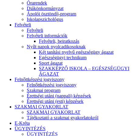
Órarendek
Diákönkormányzat
Ápolói ösztöndíj-program
Iskolapszichológus
Felvételi
Felvételi
Felvételi információk
Felvételi, beiratkozás
Nyílt napok nyolcadikosoknak
Két tanítási nyelvű egészségügy ágazat
Egészségügyi technikum
Sport ágazat
SZAKKÉPZŐ ISKOLA – EGÉSZSÉGÜGYI
ÁGAZAT
Felnőttképzési jogviszony
Felnőttképzési jogviszony
Szakmai program
Érettségi utáni (nappali) képzések
Érettségi utáni (esti) képzések
SZAKMAI GYAKORLAT
SZAKMAI GYAKORLAT
Tájékoztató a szakmai gyakorlatokról
E-Kréta
ÜGYINTÉZÉS
ÜGYINTÉZÉS