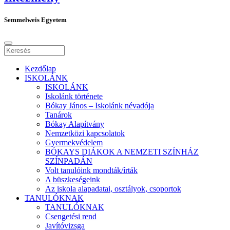
Semmelweis Egyetem
Kezdőlap
ISKOLÁNK
ISKOLÁNK
Iskolánk története
Bókay János – Iskolánk névadója
Tanárok
Bókay Alapítvány
Nemzetközi kapcsolatok
Gyermekvédelem
BÓKAYS DIÁKOK A NEMZETI SZÍNHÁZ
SZÍNPADÁN
Volt tanulóink mondták/írták
A büszkeségeink
Az iskola alapadatai, osztályok, csoportok
TANULÓKNAK
TANULÓKNAK
Csengetési rend
Javítóvizsga