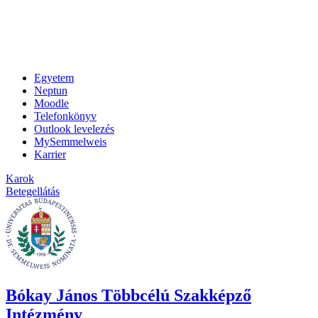
Egyetem
Neptun
Moodle
Telefonkönyv
Outlook levelezés
MySemmelweis
Karrier
Karok
Betegellátás
Bókay János Többcélú Szakképző
Intézmény