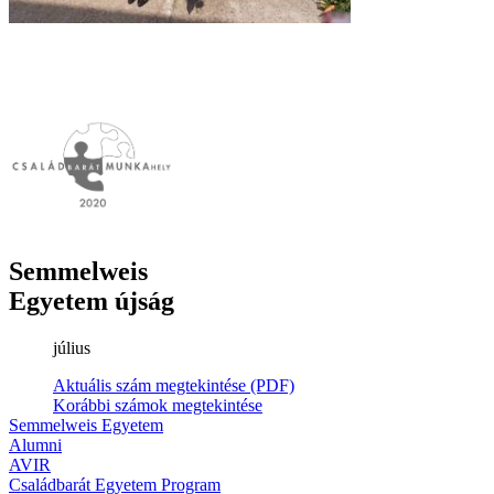
Semmelweis
Egyetem újság
július
Aktuális szám megtekintése (PDF)
Korábbi számok megtekintése
Semmelweis Egyetem
Alumni
AVIR
Családbarát Egyetem Program