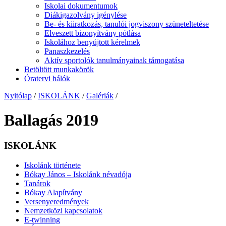
Iskolai dokumentumok
Diákigazolvány igénylése
Be- és kiiratkozás, tanulói jogviszony szüneteltetése
Elveszett bizonyítvány pótlása
Iskolához benyújtott kérelmek
Panaszkezelés
Aktív sportolók tanulmányainak támogatása
Betöltött munkakörök
Óratervi hálók
Nyitólap
/
ISKOLÁNK
/
Galériák
/
Ballagás 2019
ISKOLÁNK
Iskolánk története
Bókay János – Iskolánk névadója
Tanárok
Bókay Alapítvány
Versenyeredmények
Nemzetközi kapcsolatok
E-twinning