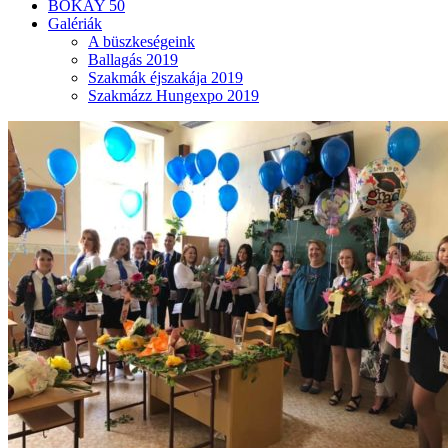
BÓKAY 50
Galériák
A büszkeségeink
Ballagás 2019
Szakmák éjszakája 2019
Szakmázz Hungexpo 2019