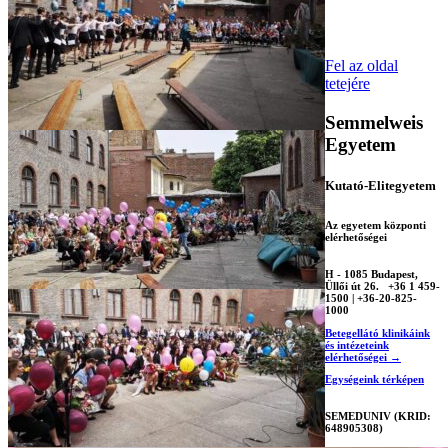
Fel az oldal
tetejére
Semmelweis
Egyetem
Kutató-Elitegyetem
Az egyetem központi
elérhetőségei
H - 1085 Budapest,
Üllői út 26.
+36 1 459-
1500 | +36-20-825-
1000
Betegellátó klinikáink
és intézeteink
elérhetőségei →
Egységeink térképen
SEMEDUNIV (KRID:
648905308)