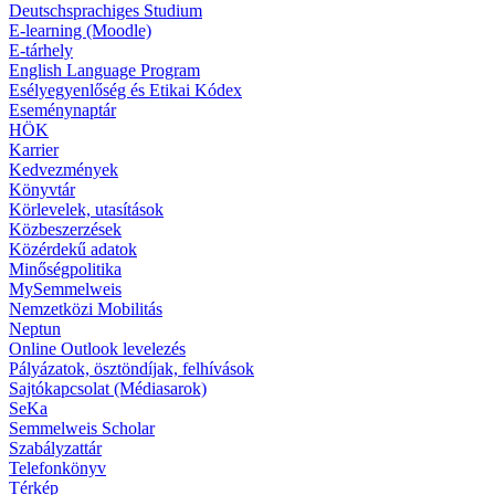
Deutschsprachiges Studium
E-learning (Moodle)
E-tárhely
English Language Program
Esélyegyenlőség és Etikai Kódex
Eseménynaptár
HÖK
Karrier
Kedvezmények
Könyvtár
Körlevelek, utasítások
Közbeszerzések
Közérdekű adatok
Minőségpolitika
MySemmelweis
Nemzetközi Mobilitás
Neptun
Online Outlook levelezés
Pályázatok, ösztöndíjak, felhívások
Sajtókapcsolat (Médiasarok)
SeKa
Semmelweis Scholar
Szabályzattár
Telefonkönyv
Térkép