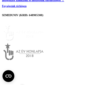
Betegellátó klinikáink és intézeteink elérhetőségei →
Egységeink térképen
SEMEDUNIV (KRID: 648905308)