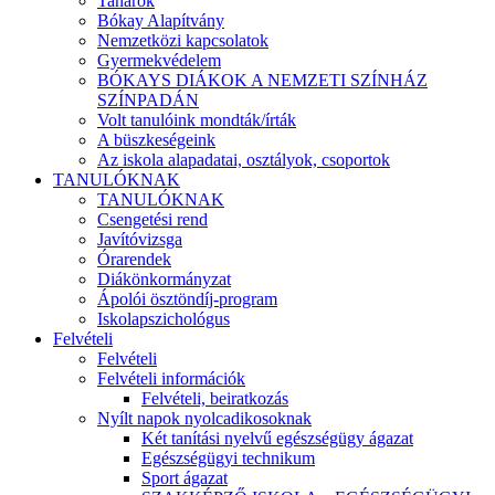
Tanárok
Bókay Alapítvány
Nemzetközi kapcsolatok
Gyermekvédelem
BÓKAYS DIÁKOK A NEMZETI SZÍNHÁZ
SZÍNPADÁN
Volt tanulóink mondták/írták
A büszkeségeink
Az iskola alapadatai, osztályok, csoportok
TANULÓKNAK
TANULÓKNAK
Csengetési rend
Javítóvizsga
Órarendek
Diákönkormányzat
Ápolói ösztöndíj-program
Iskolapszichológus
Felvételi
Felvételi
Felvételi információk
Felvételi, beiratkozás
Nyílt napok nyolcadikosoknak
Két tanítási nyelvű egészségügy ágazat
Egészségügyi technikum
Sport ágazat