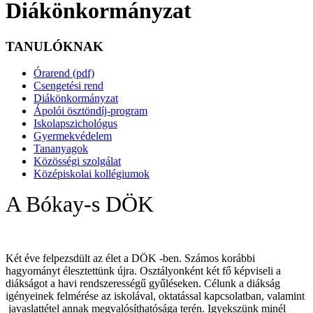
Diákönkormányzat
TANULÓKNAK
Órarend (pdf)
Csengetési rend
Diákönkormányzat
Ápolói ösztöndíj-program
Iskolapszichológus
Gyermekvédelem
Tananyagok
Közösségi szolgálat
Középiskolai kollégiumok
A Bókay-s DÖK
Két éve felpezsdült az élet a DÖK -ben. Számos korábbi
hagyományt élesztettünk újra. Osztályonként két fő képviseli a
diákságot a havi rendszerességű gyűléseken. Célunk a diákság
igényeinek felmérése az iskolával, oktatással kapcsolatban, valamint
javaslattétel annak megvalósíthatósága terén. Igyekszünk minél