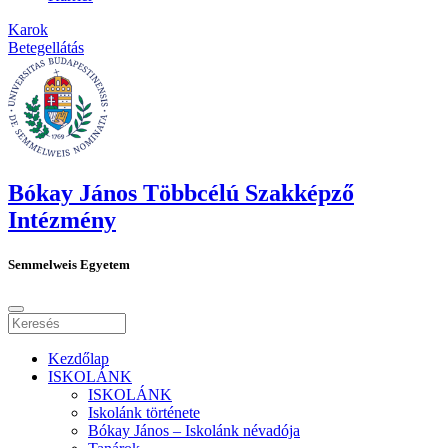
Karok
Betegellátás
Bókay János Többcélú Szakképző
Intézmény
Semmelweis Egyetem
Kezdőlap
ISKOLÁNK
ISKOLÁNK
Iskolánk története
Bókay János – Iskolánk névadója