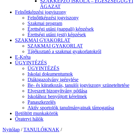
SZAKKÉPZŐ ISKOLA – EGÉSZSÉGÜGYI
ÁGAZAT
Felnőttképzési jogviszony
Felnőttképzési jogviszony
Szakmai program
Érettségi utáni (nappali) képzések
Érettségi utáni (esti) képzések
SZAKMAI GYAKORLAT
SZAKMAI GYAKORLAT
Tájékoztató a szakmai gyakorlatokról
E-Kréta
ÜGYINTÉZÉS
ÜGYINTÉZÉS
Iskolai dokumentumok
Diákigazolvány igénylése
Be- és kiiratkozás, tanulói jogviszony szüneteltetése
Elveszett bizonyítvány pótlása
Iskolához benyújtott kérelmek
Panaszkezelés
Aktív sportolók tanulmányainak támogatása
Betöltött munkakörök
Óratervi hálók
Nyitólap
/
TANULÓKNAK
/