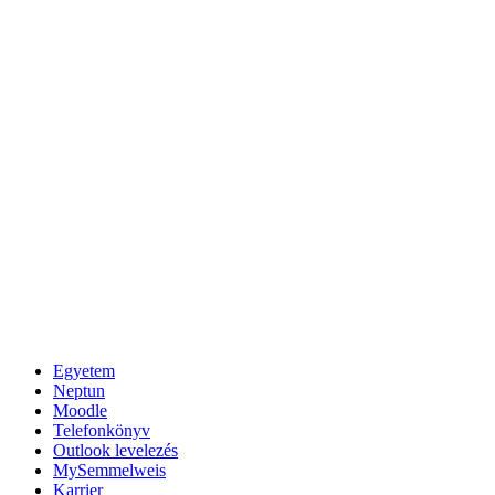
Egyetem
Neptun
Moodle
Telefonkönyv
Outlook levelezés
MySemmelweis
Karrier