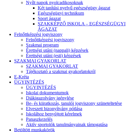
Nyílt napok nyolcadikosoknak
Két tanítási nyelvű egészségügy ágazat
Egészségügyi technikum
Sport ágazat
SZAKKÉPZŐ ISKOLA – EGÉSZSÉGÜGYI
ÁGAZAT
Felnőttképzési jogviszony
Felnőttképzési jogviszony
Szakmai program
Érettségi utáni (nappali) képzések
Érettségi utáni (esti) képzések
SZAKMAI GYAKORLAT
SZAKMAI GYAKORLAT
Tájékoztató a szakmai gyakorlatokról
E-Kréta
ÜGYINTÉZÉS
ÜGYINTÉZÉS
Iskolai dokumentumok
Diákigazolvány igénylése
Be- és kiiratkozás, tanulói jogviszony szüneteltetése
Elveszett bizonyítvány pótlása
Iskolához benyújtott kérelmek
Panaszkezelés
Aktív sportolók tanulmányainak támogatása
Betöltött munkakörök