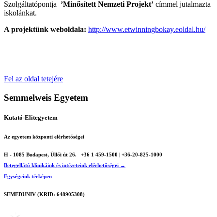
Szolgáltatópontja
’Minősített Nemzeti Projekt’
címmel jutalmazta
iskolánkat.
A projektünk weboldala:
http://www.etwinningbokay.eoldal.hu/
Fel az oldal tetejére
Semmelweis Egyetem
Kutató-Elitegyetem
Az egyetem központi elérhetőségei
H - 1085 Budapest, Üllői út 26.
+36 1 459-1500 | +36-20-825-1000
Betegellátó klinikáink és intézeteink elérhetőségei →
Egységeink térképen
SEMEDUNIV (KRID: 648905308)