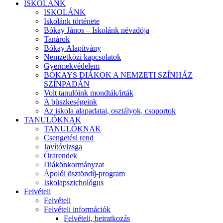
ISKOLÁNK
ISKOLÁNK
Iskolánk története
Bókay János – Iskolánk névadója
Tanárok
Bókay Alapítvány
Nemzetközi kapcsolatok
Gyermekvédelem
BÓKAYS DIÁKOK A NEMZETI SZÍNHÁZ
SZÍNPADÁN
Volt tanulóink mondták/írták
A büszkeségeink
Az iskola alapadatai, osztályok, csoportok
TANULÓKNAK
TANULÓKNAK
Csengetési rend
Javítóvizsga
Órarendek
Diákönkormányzat
Ápolói ösztöndíj-program
Iskolapszichológus
Felvételi
Felvételi
Felvételi információk
Felvételi, beiratkozás