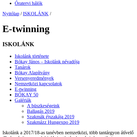
Óratervi hálók
Nyitólap
/
ISKOLÁNK
/
E-twinning
ISKOLÁNK
Iskolánk története
Bókay János – Iskolánk névadója
Tanárok
Bókay Alapítvány
Versenyeredmények
Nemzetközi kapcsolatok
E-twinning
BÓKAY 50
Galériák
A büszkeségeink
Ballagás 2019
Szakmák éjszakája 2019
Szakmázz Hungexpo 2019
Iskolánk a 2017/18-as tanévben nemzetközi, több tantárgyon átívelő