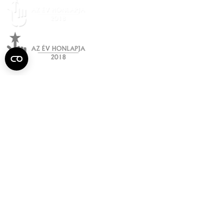
Semmelweis
Egyetem újság
július