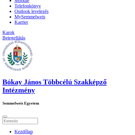
Moodle
Telefonkönyv
Outlook levelezés
MySemmelweis
Karrier
Karok
Betegellátás
Bókay János Többcélú Szakképző
Intézmény
Semmelweis Egyetem
Kezdőlap